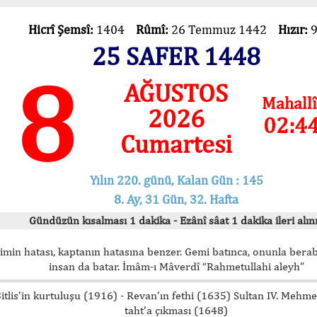
Hicrî Şemsî:
1404
Rûmî:
26 Temmuz 1442
Hızır:
25 SAFER 1448
8
AĞUSTOS
Mahallî
2026
02:4
Cumartesi
Yılın 220. günü, Kalan Gün : 145
8. Ay, 31 Gün, 32. Hafta
Gündüzün kısalması 1 dakika - Ezânî sâat 1 dakika ileri alını
imin hatası, kaptanın hatasına benzer. Gemi batınca, onunla bera
insan da batar. İmâm-ı Mâverdî “Rahmetullahi aleyh”
itlis’in kurtuluşu (1916) - Revan’ın fethi (1635) Sultan IV. Mehm
taht’a çıkması (1648)