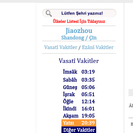
Ülkeler Listesi İçin Tıklayınız
Jiaozhou
Shandong / Çin
Vasatî Vakitler
Ezânî Vakitler
/
Vasatî Vakitler
İmsâk
03:19
Sabâh
03:35
Güneş
05:06
İşrak
05:51
Öğle
12:14
Âl
İkindi
16:01
Akşam
19:05
Yatsı
20:39
B
Diğer Vakitler