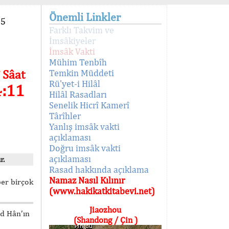
Önemli Linkler
95
Farklı Takvim ve
İmsâkiyeler
İmsâk Vakti
Mühim Tenbîh
 Sâat
Temkin Müddeti
Rü'yet-i Hilâl
4:11
Hilâl Rasadları
Senelik Hicrî Kamerî
Târîhler
Yanlış imsâk vakti
açıklaması
Doğru imsâk vakti
açıklaması
r.
Rasad hakkında açıklama
Namaz Nasıl Kılınır
ber birçok
(www.hakikatkitabevi.net)
Jiaozhou
ed Hân’ın
(Shandong / Çin )