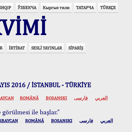
SHQIP
ЎЗБЕКЧА
Кыргыз тили
ТАТАРЧА
TÜRKÇE
VİMİ
R
İRTİBAT
SESLİ YAYINLAR
SİPARİŞ
 MAYIS 2016 / İSTANBUL - TÜRKİYE
AYCAN
ROMÂNĂ
BOSANSKI
فارسی
العربي
 görülmesi ile başlar."
RBAYCAN
ROMÂNĂ
BOSANSKI
فارسی
العربي