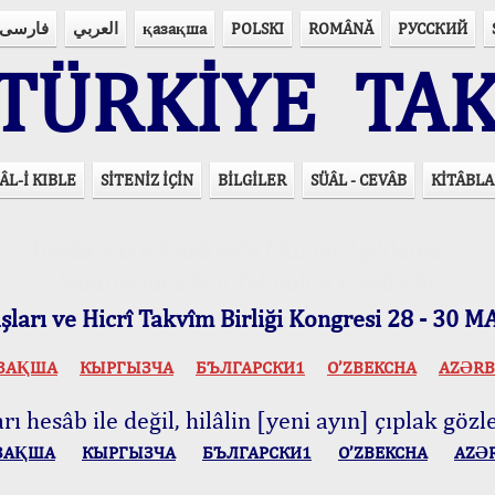
فارسی
العربي
қазақша
POLSKI
ROMÂNĂ
РУССКИЙ
ÜRKİYE TAK
ÂL-İ KIBLE
SİTENİZ İÇİN
BİLGİLER
SÜÂL - CEVÂB
KİTÂBLA
15 Lisânda Namaz Vakitleri
İmsâk Vakti Hakkında Mühim Açıklama !..
Vakitlerimiz Son Teknoloji Hesâbıdır
ları ve Hicrî Takvîm Birliği Kongresi 28 - 30
ЗАҚША
КЫPГЫЗЧA
БЪЛГАРСКИ1
O’ZBEKCHA
AZӘRB
ı hesâb ile değil, hilâlin [yeni ayın] çıplak gözle
ЗАҚША
КЫPГЫЗЧA
БЪЛГАРСКИ1
O’ZBEKCHA
AZӘ