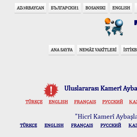
AZӘRBAYCAN
БЪЛГАРСКИ1
BOSANSKI
ENGLISH
T
ANA SAYFA
NEMÂZ VAKİTLERİ
İSTİKB
Uluslararası Kamerî Aybaş
TÜRKÇE
ENGLISH
FRANÇAIS
РУССКИЙ
ҚА
"Hicrî Kamerî Aybaşlar
TÜRKÇE
ENGLISH
FRANÇAIS
РУССКИЙ
ҚА