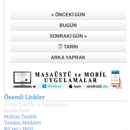
« ÖNCEKI GÜN
BUGÜN
SONRAKI GÜN »
TARIH
ARKA YAPRAK
Önemli Linkler
Farklı Takvim ve İmsâkiyeler
İmsâk Vakti
Mühim Tenbîh
Temkin Müddeti
Rü'yet-i Hilâl