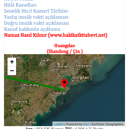
Hilâl Rasadları
Senelik Hicrî Kamerî Târîhler
Yanlış imsâk vakti açıklaması
Doğru imsâk vakti açıklaması
Rasad hakkında açıklama
Namaz Nasıl Kılınır (www.hakikatkitabevi.net)
Huangdao
(Shandong / Çin )
+
−
Leaflet
| Powered by
Esri
|
Earthstar Geographics
Arz :
35° 58' Kuzey,
Tûl :
120° 12' Doğu