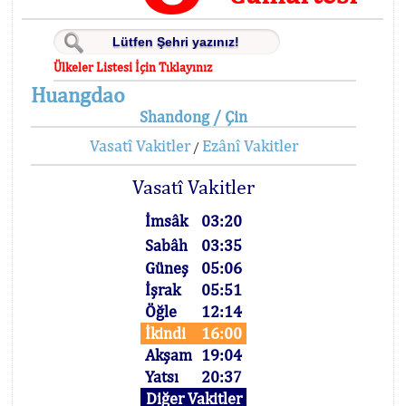
Ülkeler Listesi İçin Tıklayınız
Huangdao
Shandong / Çin
Vasatî Vakitler
Ezânî Vakitler
/
Vasatî Vakitler
İmsâk
03:20
Sabâh
03:35
Güneş
05:06
İşrak
05:51
Öğle
12:14
İkindi
16:00
Akşam
19:04
Yatsı
20:37
Diğer Vakitler