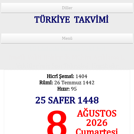
Diller
TÜRKİYE TAKVİMİ
Menü
15 Lisânda Namaz Vakitleri
İmsâk Vakti Hakkında Mühim Açıklama !..
Vakitlerimiz Son Teknoloji Hesâbıdır
Hicrî Şemsî:
1404
Rûmî:
26 Temmuz 1442
Hızır:
95
25 SAFER 1448
8
AĞUSTOS
2026
Cumartesi