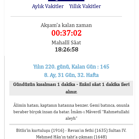
Aylık Vakitler
Yıllık Vakitler
Akşam'a kalan zaman
00:37:02
Mahallî Sâat
18:26:58
Yılın 220. günü, Kalan Gün : 145
8. Ay, 31 Gün, 32. Hafta
Gündüzün kısalması 1 dakika - Ezânî sâat 1 dakika ileri
alınır.
Âlimin hatası, kaptanın hatasına benzer. Gemi batınca, onunla
beraber birçok insan da batar. İmâm-ı Mâverdî “Rahmetullahi
aleyh”
Bitlis’in kurtuluşu (1916) - Revan’ın fethi (1635) Sultan IV.
Mehmed Hân’ın taht’a çıkması (1648)