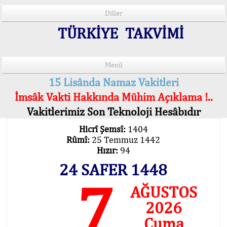
Diller
TÜRKİYE TAKVİMİ
Menü
15 Lisânda Namaz Vakitleri
İmsâk Vakti Hakkında Mühim Açıklama !..
Vakitlerimiz Son Teknoloji Hesâbıdır
Hicrî Şemsî:
1404
Rûmî:
25 Temmuz 1442
Hızır:
94
24 SAFER 1448
7
AĞUSTOS
2026
Cuma