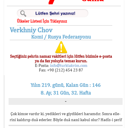
Ülkeler Listesi İçin Tıklayınız
Verkhniy Chov
Komi / Rusya Federasyonu
Seçtiğiniz şehrin namaz vakitleri için lütfen bizimle e-posta
ya da fax yoluyla temas kurun.
E-Posta:
info@turktakvim.com
Fax: +90 (212) 454 23 87
Yılın 219. günü, Kalan Gün : 146
8. Ay, 31 Gün, 32. Hafta
-
Çok kimse vardır ki, yedikleri ve giydikleri haramdır. Sonra elle-
rini kaldırıp duâ ederler. Böyle duâ nasıl kabul olur? Hadîs-i şerîf