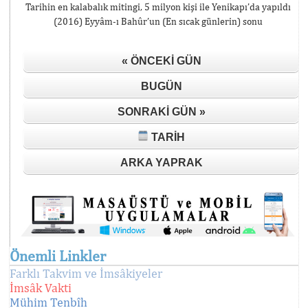
Tarihin en kalabalık mitingi, 5 milyon kişi ile Yenikapı’da yapıldı
(2016) Eyyâm-ı Bahûr’un (En sıcak günlerin) sonu
« ÖNCEKI GÜN
BUGÜN
SONRAKI GÜN »
TARIH
ARKA YAPRAK
Önemli Linkler
Farklı Takvim ve İmsâkiyeler
İmsâk Vakti
Mühim Tenbîh