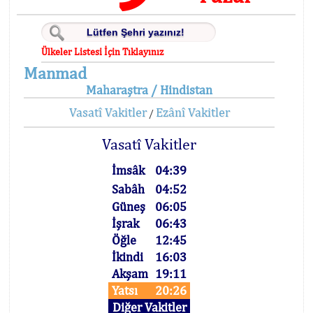
Ülkeler Listesi İçin Tıklayınız
Manmad
Maharaştra / Hindistan
Vasatî Vakitler
Ezânî Vakitler
/
Vasatî Vakitler
İmsâk
04:39
Sabâh
04:52
Güneş
06:05
İşrak
06:43
Öğle
12:45
İkindi
16:03
Akşam
19:11
Yatsı
20:26
Diğer Vakitler