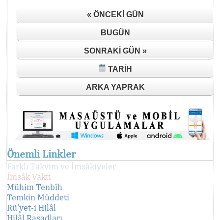
« ÖNCEKI GÜN
BUGÜN
SONRAKI GÜN »
TARIH
ARKA YAPRAK
Önemli Linkler
Farklı Takvim ve İmsâkiyeler
İmsâk Vakti
Mühim Tenbîh
Temkin Müddeti
Rü'yet-i Hilâl
Hilâl Rasadları