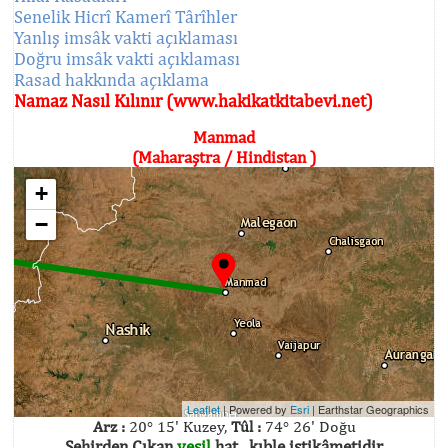
Senelik Hicrî Kamerî Târîhler
Yanlış imsâk vakti açıklaması
Doğru imsâk vakti açıklaması
Rasad hakkında açıklama
Namaz Nasıl Kılınır (www.hakikatkitabevi.net)
Manmad
(Maharaştra / Hindistan )
+
−
Leaflet
| Powered by
Esri
|
Earthstar Geographics
Arz :
20° 15' Kuzey,
Tûl :
74° 26' Doğu
Şehirden Çıkan
yeşil
hat , kıble istikâmetidir.