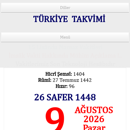
Diller
TÜRKİYE TAKVİMİ
Menü
15 Lisânda Namaz Vakitleri
İmsâk Vakti Hakkında Mühim Açıklama !..
Vakitlerimiz Son Teknoloji Hesâbıdır
Hicrî Şemsî:
1404
Rûmî:
27 Temmuz 1442
Hızır:
96
26 SAFER 1448
9
AĞUSTOS
2026
Pazar