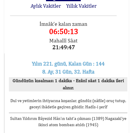
Aylık Vakitler
Yıllık Vakitler
İmsâk'e kalan zaman
06:50:13
Mahallî Sâat
21:49:47
Yılın 221. günü, Kalan Gün : 144
8. Ay, 31 Gün, 32. Hafta
Gündüzün kısalması 1 dakika - Ezânî sâat 1 dakika ileri
alınır.
Dul ve yetimlerin ihtiyacına koşanlar, gündüz (nâfile) oruç tutup,
geceyi ibâdetle geçiren gibidir. Hadîs-i şerîf
Sultan Yıldırım Bâyezid Hân’ın taht’a çıkması (1389) Nagazaki’ye
ikinci atom bombası atıldı (1945)