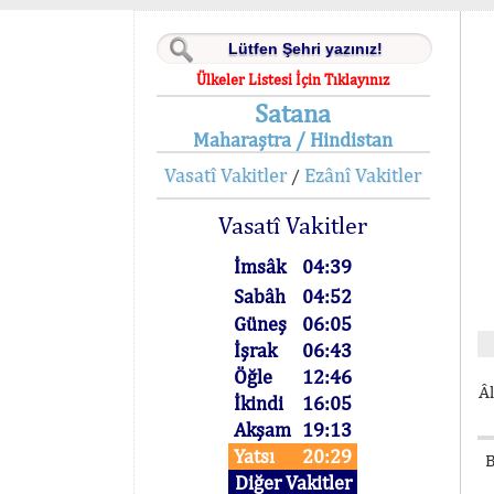
Ülkeler Listesi İçin Tıklayınız
Satana
Maharaştra / Hindistan
Vasatî Vakitler
Ezânî Vakitler
/
Vasatî Vakitler
İmsâk
04:39
Sabâh
04:52
Güneş
06:05
İşrak
06:43
Öğle
12:46
Âl
İkindi
16:05
Akşam
19:13
Yatsı
20:29
B
Diğer Vakitler