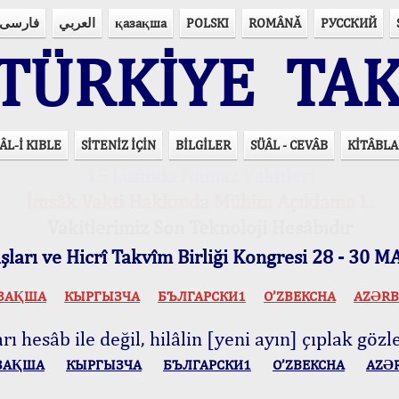
فارسی
العربي
қазақша
POLSKI
ROMÂNĂ
РУССКИЙ
ÜRKİYE TAK
ÂL-İ KIBLE
SİTENİZ İÇİN
BİLGİLER
SÜÂL - CEVÂB
KİTÂBLA
15 Lisânda Namaz Vakitleri
İmsâk Vakti Hakkında Mühim Açıklama !..
Vakitlerimiz Son Teknoloji Hesâbıdır
ları ve Hicrî Takvîm Birliği Kongresi 28 - 30
ЗАҚША
КЫPГЫЗЧA
БЪЛГАРСКИ1
O’ZBEKCHA
AZӘRB
ı hesâb ile değil, hilâlin [yeni ayın] çıplak gözle
ЗАҚША
КЫPГЫЗЧA
БЪЛГАРСКИ1
O’ZBEKCHA
AZӘ