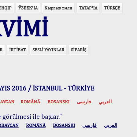
SHQIP
ЎЗБЕКЧА
Кыргыз тили
ТАТАРЧА
TÜRKÇE
VİMİ
R
İRTİBAT
SESLİ YAYINLAR
SİPARİŞ
 MAYIS 2016 / İSTANBUL - TÜRKİYE
AYCAN
ROMÂNĂ
BOSANSKI
فارسی
العربي
 görülmesi ile başlar."
RBAYCAN
ROMÂNĂ
BOSANSKI
فارسی
العربي