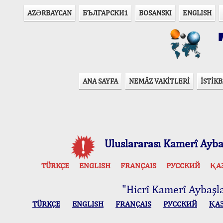
AZӘRBAYCAN
БЪЛГАРСКИ1
BOSANSKI
ENGLISH
T
ANA SAYFA
NEMÂZ VAKİTLERİ
İSTİKB
Uluslararası Kamerî Aybaş
TÜRKÇE
ENGLISH
FRANÇAIS
РУССКИЙ
ҚА
"Hicrî Kamerî Aybaşlar
TÜRKÇE
ENGLISH
FRANÇAIS
РУССКИЙ
ҚА