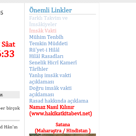
Önemli Linkler
95
Farklı Takvim ve
İmsâkiyeler
İmsâk Vakti
Mühim Tenbîh
 Sâat
Temkin Müddeti
Rü'yet-i Hilâl
6:33
Hilâl Rasadları
Senelik Hicrî Kamerî
Târîhler
Yanlış imsâk vakti
açıklaması
Doğru imsâk vakti
açıklaması
r.
Rasad hakkında açıklama
Namaz Nasıl Kılınır
ber birçok
(www.hakikatkitabevi.net)
Satana
ed Hân’ın
(Maharaştra / Hindistan )