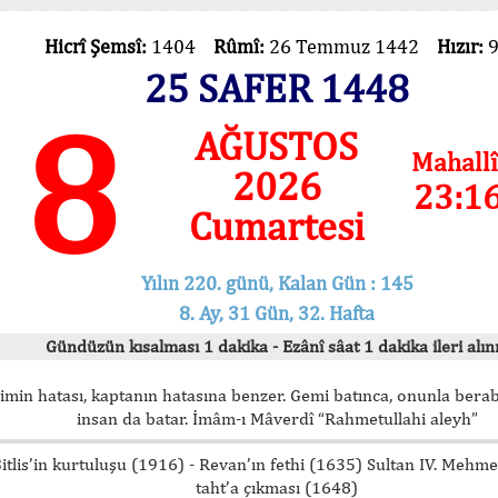
Hicrî Şemsî:
1404
Rûmî:
26 Temmuz 1442
Hızır:
25 SAFER 1448
8
AĞUSTOS
Mahallî
2026
23:1
Cumartesi
Yılın 220. günü, Kalan Gün : 145
8. Ay, 31 Gün, 32. Hafta
Gündüzün kısalması 1 dakika - Ezânî sâat 1 dakika ileri alını
imin hatası, kaptanın hatasına benzer. Gemi batınca, onunla bera
insan da batar. İmâm-ı Mâverdî “Rahmetullahi aleyh”
itlis’in kurtuluşu (1916) - Revan’ın fethi (1635) Sultan IV. Mehm
taht’a çıkması (1648)