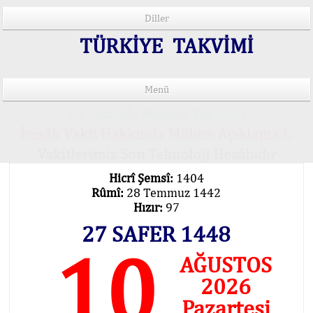
Diller
TÜRKİYE TAKVİMİ
Menü
15 Lisânda Namaz Vakitleri
İmsâk Vakti Hakkında Mühim Açıklama !..
Vakitlerimiz Son Teknoloji Hesâbıdır
Hicrî Şemsî:
1404
Rûmî:
28 Temmuz 1442
Hızır:
97
27 SAFER 1448
10
AĞUSTOS
2026
Pazartesi