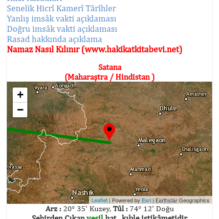
Senelik Hicrî Kamerî Târîhler
Yanlış imsâk vakti açıklaması
Doğru imsâk vakti açıklaması
Rasad hakkında açıklama
Namaz Nasıl Kılınır (www.hakikatkitabevi.net)
Satana
(Maharaştra / Hindistan )
+
−
Leaflet
| Powered by
Esri
|
Earthstar Geographics
Arz :
20° 35' Kuzey,
Tûl :
74° 12' Doğu
Şehirden Çıkan
yeşil
hat , kıble istikâmetidir.