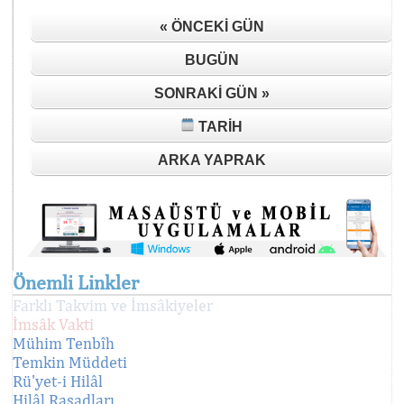
« ÖNCEKI GÜN
BUGÜN
SONRAKI GÜN »
TARIH
ARKA YAPRAK
Önemli Linkler
Farklı Takvim ve İmsâkiyeler
İmsâk Vakti
Mühim Tenbîh
Temkin Müddeti
Rü'yet-i Hilâl
Hilâl Rasadları