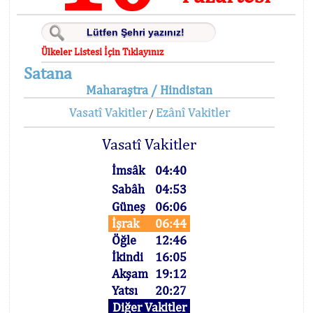
Ülkeler Listesi İçin Tıklayınız
Satana
Maharaştra / Hindistan
Vasatî Vakitler
Ezânî Vakitler
/
Vasatî Vakitler
İmsâk
04:40
Sabâh
04:53
Güneş
06:06
İşrak
06:44
Öğle
12:46
İkindi
16:05
Akşam
19:12
Yatsı
20:27
Diğer Vakitler