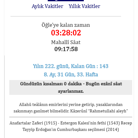
Aylık Vakitler
Yıllık Vakitler
Öğle'ye kalan zaman
03:28:02
Mahallî Sâat
09:17:58
Yılın 222. günü, Kalan Gün : 143
8. Ay, 31 Gün, 33. Hafta
Gündüzün kısalması 0 dakika - Bugün ezânî sâat
ayarlanmaz.
Allahü teâlânın emirlerini yerine getirip, yasaklarından
sakınmayı ganîmet bilmelidir. Kâzerûnî “Rahmetullahi aleyh”
Anafartalar Zaferi (1915) - Estergon Kalesi’nin fethi (1543) Recep
Tayyip Erdoğan’ın Cumhurbaşkanı seçilmesi (2014)