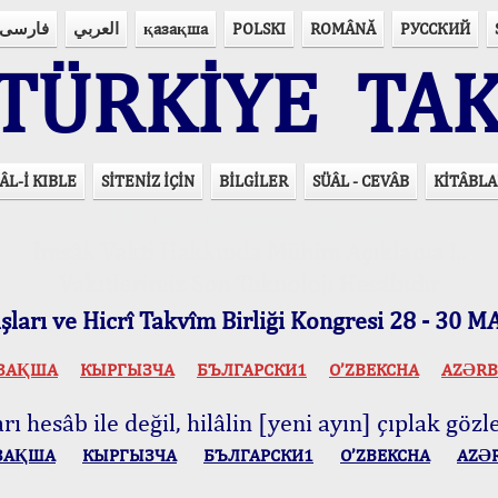
فارسی
العربي
қазақша
POLSKI
ROMÂNĂ
РУССКИЙ
ÜRKİYE TAK
ÂL-İ KIBLE
SİTENİZ İÇİN
BİLGİLER
SÜÂL - CEVÂB
KİTÂBLA
15 Lisânda Namaz Vakitleri
İmsâk Vakti Hakkında Mühim Açıklama !..
Vakitlerimiz Son Teknoloji Hesâbıdır
ları ve Hicrî Takvîm Birliği Kongresi 28 - 30
ЗАҚША
КЫPГЫЗЧA
БЪЛГАРСКИ1
O’ZBEKCHA
AZӘRB
ı hesâb ile değil, hilâlin [yeni ayın] çıplak gözle
ЗАҚША
КЫPГЫЗЧA
БЪЛГАРСКИ1
O’ZBEKCHA
AZӘ