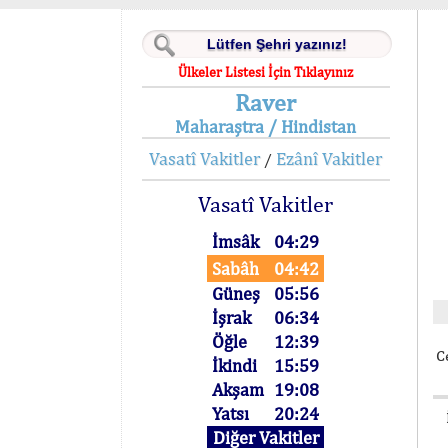
Ülkeler Listesi İçin Tıklayınız
Raver
Maharaştra / Hindistan
Vasatî Vakitler
Ezânî Vakitler
/
Vasatî Vakitler
İmsâk
04:29
Sabâh
04:42
Güneş
05:56
İşrak
06:34
Öğle
12:39
C
İkindi
15:59
Akşam
19:08
Yatsı
20:24
Diğer Vakitler