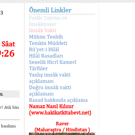
Önemli Linkler
93
Farklı Takvim ve
İmsâkiyeler
İmsâk Vakti
Mühim Tenbîh
 Sâat
Temkin Müddeti
Rü'yet-i Hilâl
9:26
Hilâl Rasadları
Senelik Hicrî Kamerî
Târîhler
Yanlış imsâk vakti
açıklaması
Doğru imsâk vakti
açıklaması
z.
Rasad hakkında açıklama
Namaz Nasıl Kılınır
! Atâ bin
(www.hakikatkitabevi.net)
Raver
 baskını
(Maharaştra / Hindistan )