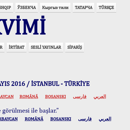
SHQIP
ЎЗБЕКЧА
Кыргыз тили
ТАТАРЧА
TÜRKÇE
VİMİ
R
İRTİBAT
SESLİ YAYINLAR
SİPARİŞ
 MAYIS 2016 / İSTANBUL - TÜRKİYE
AYCAN
ROMÂNĂ
BOSANSKI
فارسی
العربي
 görülmesi ile başlar."
RBAYCAN
ROMÂNĂ
BOSANSKI
فارسی
العربي