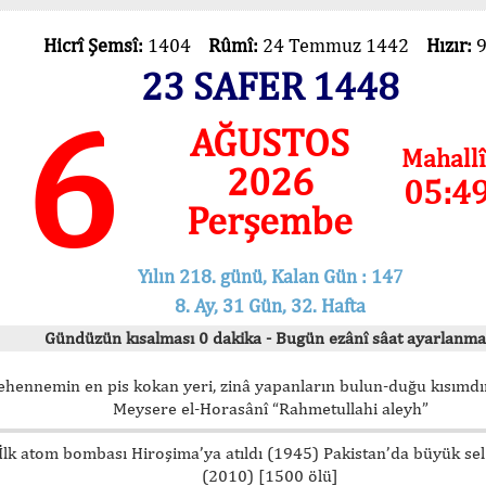
Hicrî Şemsî:
1404
Rûmî:
24 Temmuz 1442
Hızır:
23 SAFER 1448
6
AĞUSTOS
Mahallî
2026
05:4
Perşembe
Yılın 218. günü, Kalan Gün : 147
8. Ay, 31 Gün, 32. Hafta
Gündüzün kısalması 0 dakika - Bugün ezânî sâat ayarlanma
ehennemin en pis kokan yeri, zinâ yapanların bulun-duğu kısımdır
Meysere el-Horasânî “Rahmetullahi aleyh”
İlk atom bombası Hiroşima’ya atıldı (1945) Pakistan’da büyük sel
(2010) [1500 ölü]