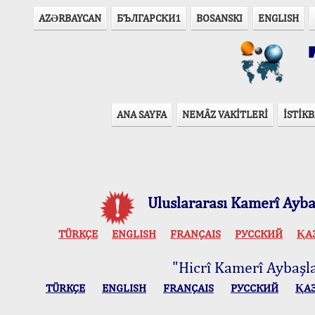
AZӘRBAYCAN
БЪЛГАРСКИ1
BOSANSKI
ENGLISH
T
ANA SAYFA
NEMÂZ VAKİTLERİ
İSTİKB
Uluslararası Kamerî Aybaş
TÜRKÇE
ENGLISH
FRANÇAIS
РУССКИЙ
ҚА
"Hicrî Kamerî Aybaşlar
TÜRKÇE
ENGLISH
FRANÇAIS
РУССКИЙ
ҚА