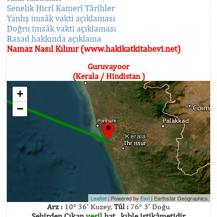
Senelik Hicrî Kamerî Târîhler
Yanlış imsâk vakti açıklaması
Doğru imsâk vakti açıklaması
Rasad hakkında açıklama
Namaz Nasıl Kılınır (www.hakikatkitabevi.net)
Guruvayoor
(Kerala / Hindistan )
+
−
Leaflet
| Powered by
Esri
|
Earthstar Geographics
Arz :
10° 36' Kuzey,
Tûl :
76° 3' Doğu
Şehirden Çıkan
yeşil
hat , kıble istikâmetidir.