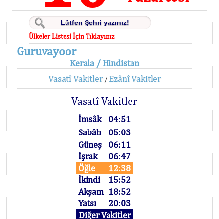
Ülkeler Listesi İçin Tıklayınız
Guruvayoor
Kerala / Hindistan
Vasatî Vakitler
Ezânî Vakitler
/
Vasatî Vakitler
İmsâk
04:51
Sabâh
05:03
Güneş
06:11
İşrak
06:47
Öğle
12:38
İkindi
15:52
Akşam
18:52
Yatsı
20:03
Diğer Vakitler