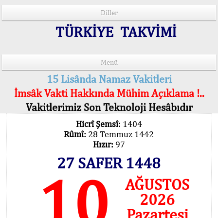
Diller
TÜRKİYE TAKVİMİ
Menü
15 Lisânda Namaz Vakitleri
İmsâk Vakti Hakkında Mühim Açıklama !..
Vakitlerimiz Son Teknoloji Hesâbıdır
Hicrî Şemsî:
1404
Rûmî:
28 Temmuz 1442
Hızır:
97
27 SAFER 1448
10
AĞUSTOS
2026
Pazartesi