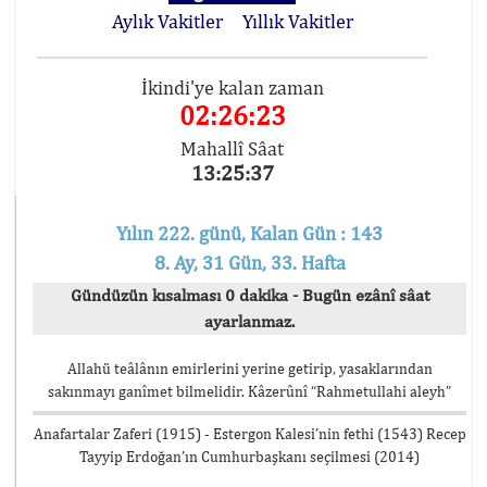
Aylık Vakitler
Yıllık Vakitler
İkindi'ye kalan zaman
02:26:23
Mahallî Sâat
13:25:37
Yılın 222. günü, Kalan Gün : 143
8. Ay, 31 Gün, 33. Hafta
Gündüzün kısalması 0 dakika - Bugün ezânî sâat
ayarlanmaz.
Allahü teâlânın emirlerini yerine getirip, yasaklarından
sakınmayı ganîmet bilmelidir. Kâzerûnî “Rahmetullahi aleyh”
Anafartalar Zaferi (1915) - Estergon Kalesi’nin fethi (1543) Recep
Tayyip Erdoğan’ın Cumhurbaşkanı seçilmesi (2014)