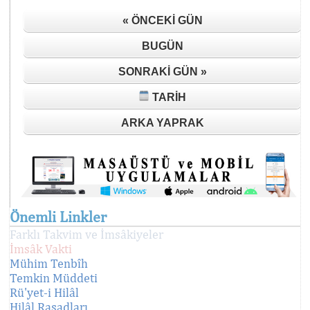
« ÖNCEKI GÜN
BUGÜN
SONRAKI GÜN »
TARIH
ARKA YAPRAK
Önemli Linkler
Farklı Takvim ve İmsâkiyeler
İmsâk Vakti
Mühim Tenbîh
Temkin Müddeti
Rü'yet-i Hilâl
Hilâl Rasadları