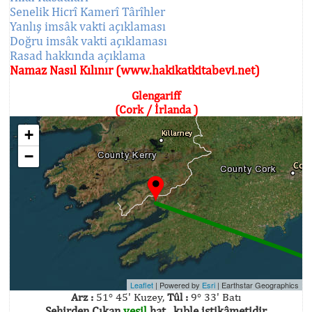
Senelik Hicrî Kamerî Târîhler
Yanlış imsâk vakti açıklaması
Doğru imsâk vakti açıklaması
Rasad hakkında açıklama
Namaz Nasıl Kılınır (www.hakikatkitabevi.net)
Glengariff
(Cork / İrlanda )
+
−
Leaflet
| Powered by
Esri
|
Earthstar Geographics
Arz :
51° 45' Kuzey,
Tûl :
9° 33' Batı
Şehirden Çıkan
yeşil
hat , kıble istikâmetidir.