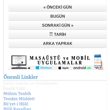
« ÖNCEKI GÜN
BUGÜN
SONRAKI GÜN »
TARIH
ARKA YAPRAK
Önemli Linkler
Farklı Takvim ve İmsâkiyeler
İmsâk Vakti
Mühim Tenbîh
Temkin Müddeti
Rü'yet-i Hilâl
Hilâl Rasadları