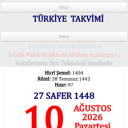
Diller
TÜRKİYE TAKVİMİ
Menü
15 Lisânda Namaz Vakitleri
İmsâk Vakti Hakkında Mühim Açıklama !..
Vakitlerimiz Son Teknoloji Hesâbıdır
Hicrî Şemsî:
1404
Rûmî:
28 Temmuz 1442
Hızır:
97
27 SAFER 1448
10
AĞUSTOS
2026
Pazartesi