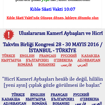
Kıble Sâati Vakti 10:07
Kıble Sâati Vakti'nde Güneşe dönen, kıbleye dönmüş olur.
Uluslararası Kamerî Aybaşları ve Hicrî
Takvîm Birliği Kongresi 28 - 30 MAYIS 2016 /
İSTANBUL - TÜRKİYE
TÜRKÇE
ENGLISH
FRANÇAIS
РУССКИЙ
ҚАЗАҚША
КЫPГЫЗЧA
БЪЛГАРСКИ1
O’ZBEKCHA
AZӘRBAYCAN
ROMÂNĂ
BOSANSKI
فارسی
العربي
"Hicrî Kamerî Aybaşları hesâb ile değil, hilâlin
[yeni ayın] çıplak gözle görülmesi ile başlar."
TÜRKÇE
ENGLISH
FRANÇAIS
РУССКИЙ
ҚАЗАҚША
КЫPГЫЗЧA
БЪЛГАРСКИ1
O’ZBEKCHA
AZӘRBAYCAN
ROMÂNĂ
BOSANSKI
فارسی
العربي