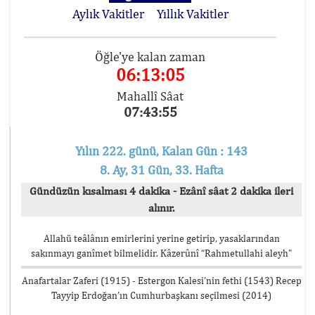
Aylık Vakitler
Yıllık Vakitler
Öğle'ye kalan zaman
06:13:05
Mahallî Sâat
07:43:55
Yılın 222. günü, Kalan Gün : 143
8. Ay, 31 Gün, 33. Hafta
Gündüzün kısalması 4 dakika - Ezânî sâat 2 dakika ileri
alınır.
Allahü teâlânın emirlerini yerine getirip, yasaklarından
sakınmayı ganîmet bilmelidir. Kâzerûnî “Rahmetullahi aleyh”
Anafartalar Zaferi (1915) - Estergon Kalesi’nin fethi (1543) Recep
Tayyip Erdoğan’ın Cumhurbaşkanı seçilmesi (2014)