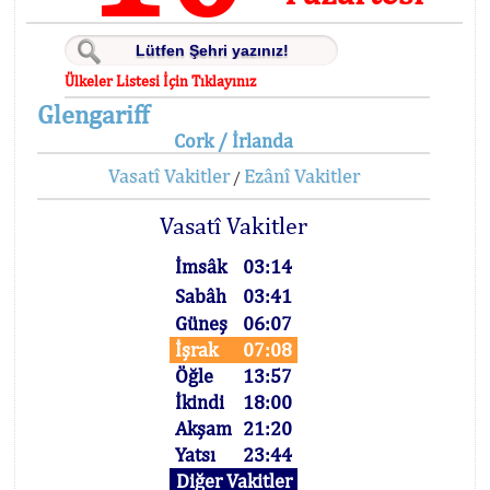
Ülkeler Listesi İçin Tıklayınız
Glengariff
Cork / İrlanda
Vasatî Vakitler
Ezânî Vakitler
/
Vasatî Vakitler
İmsâk
03:14
Sabâh
03:41
Güneş
06:07
İşrak
07:08
Öğle
13:57
İkindi
18:00
Akşam
21:20
Yatsı
23:44
Diğer Vakitler