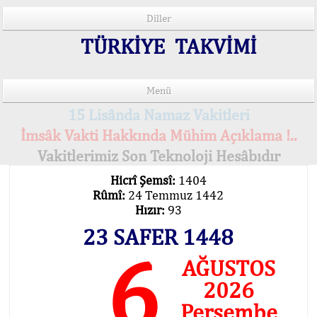
Diller
TÜRKİYE TAKVİMİ
Menü
15 Lisânda Namaz Vakitleri
İmsâk Vakti Hakkında Mühim Açıklama !..
Vakitlerimiz Son Teknoloji Hesâbıdır
Hicrî Şemsî:
1404
Rûmî:
24 Temmuz 1442
Hızır:
93
23 SAFER 1448
6
AĞUSTOS
2026
Perşembe