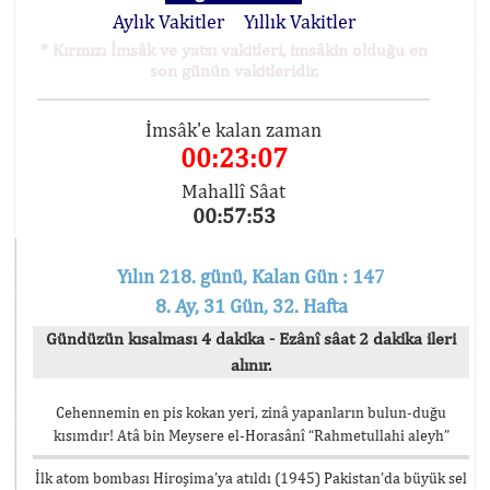
Aylık Vakitler
Yıllık Vakitler
* Kırmızı İmsâk ve yatsı vakitleri, imsâkin olduğu en
son günün vakitleridir.
İmsâk'e kalan zaman
00:23:07
Mahallî Sâat
00:57:53
Yılın 218. günü, Kalan Gün : 147
8. Ay, 31 Gün, 32. Hafta
Gündüzün kısalması 4 dakika - Ezânî sâat 2 dakika ileri
alınır.
Cehennemin en pis kokan yeri, zinâ yapanların bulun-duğu
kısımdır! Atâ bin Meysere el-Horasânî “Rahmetullahi aleyh”
İlk atom bombası Hiroşima’ya atıldı (1945) Pakistan’da büyük sel