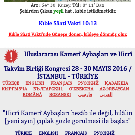
Arz :
54° 30' Kuzey,
Tûl :
8° 11' Batı
Şehirden Çıkan
yeşil
hat , kıble istikâmetidir.
Kıble Sâati Vakti 10:13
Kıble Sâati Vakti'nde Güneşe dönen, kıbleye dönmüş olur.
Uluslararası Kamerî Aybaşları ve Hicrî
Takvîm Birliği Kongresi 28 - 30 MAYIS 2016 /
İSTANBUL - TÜRKİYE
TÜRKÇE
ENGLISH
FRANÇAIS
РУССКИЙ
ҚАЗАҚША
КЫPГЫЗЧA
БЪЛГАРСКИ1
O’ZBEKCHA
AZӘRBAYCAN
ROMÂNĂ
BOSANSKI
فارسی
العربي
"Hicrî Kamerî Aybaşları hesâb ile değil, hilâlin
[yeni ayın] çıplak gözle görülmesi ile başlar."
TÜRKÇE
ENGLISH
FRANÇAIS
РУССКИЙ