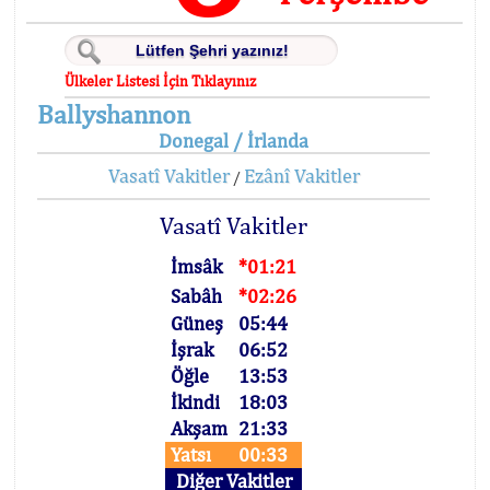
Ülkeler Listesi İçin Tıklayınız
Ballyshannon
Donegal / İrlanda
Vasatî Vakitler
Ezânî Vakitler
/
Vasatî Vakitler
İmsâk
*01:21
Sabâh
*02:26
Güneş
05:44
İşrak
06:52
Öğle
13:53
İkindi
18:03
Akşam
21:33
Yatsı
00:33
Diğer Vakitler