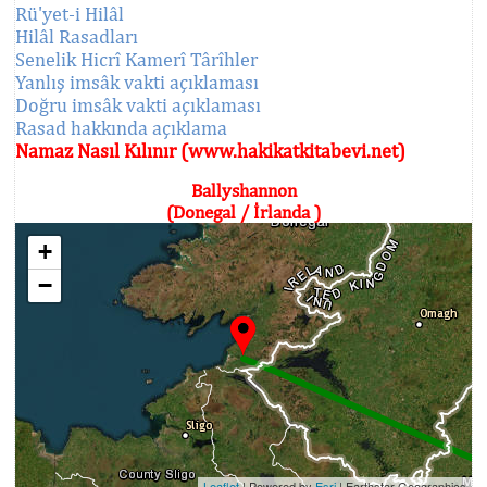
Rü'yet-i Hilâl
Hilâl Rasadları
Senelik Hicrî Kamerî Târîhler
Yanlış imsâk vakti açıklaması
Doğru imsâk vakti açıklaması
Rasad hakkında açıklama
Namaz Nasıl Kılınır (www.hakikatkitabevi.net)
Ballyshannon
(Donegal / İrlanda )
+
−
Leaflet
| Powered by
Esri
|
Earthstar Geographics