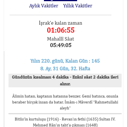
Aylık Vakitler
Yıllık Vakitler
İşrak'e kalan zaman
01:06:55
Mahallî Sâat
05:49:05
Yılın 220. günü, Kalan Gün : 145
8. Ay, 31 Gün, 32. Hafta
Gündüzün kısalması 4 dakika - Ezânî sâat 2 dakika ileri
alınır.
Âlimin hatası, kaptanın hatasına benzer. Gemi batınca, onunla
beraber birçok insan da batar. İmâm-ı Mâverdî “Rahmetullahi
aleyh”
Bitlis’in kurtuluşu (1916) - Revan’ın fethi (1635) Sultan IV.
Mehmed Hân’ın taht’a çıkması (1648)