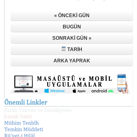
« ÖNCEKI GÜN
BUGÜN
SONRAKI GÜN »
TARIH
ARKA YAPRAK
Önemli Linkler
Farklı Takvim ve İmsâkiyeler
İmsâk Vakti
Mühim Tenbîh
Temkin Müddeti
Rü'yet-i Hilâl