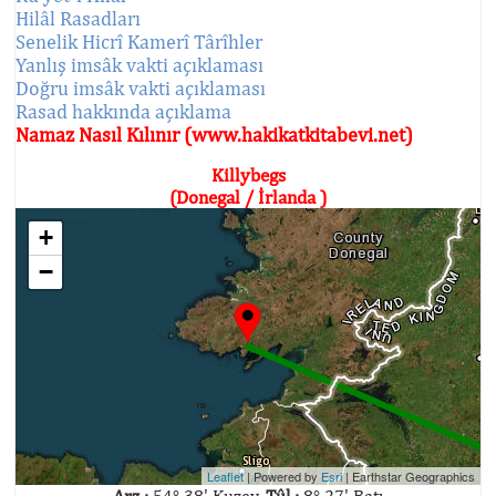
Hilâl Rasadları
Senelik Hicrî Kamerî Târîhler
Yanlış imsâk vakti açıklaması
Doğru imsâk vakti açıklaması
Rasad hakkında açıklama
Namaz Nasıl Kılınır (www.hakikatkitabevi.net)
Killybegs
(Donegal / İrlanda )
+
−
Leaflet
| Powered by
Esri
|
Earthstar Geographics
Arz :
54° 38' Kuzey,
Tûl :
8° 27' Batı