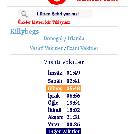
Ülkeler Listesi İçin Tıklayınız
Killybegs
Donegal / İrlanda
Vasatî Vakitler
Ezânî Vakitler
/
Vasatî Vakitler
İmsâk
01:49
Sabâh
02:41
Güneş
05:48
İşrak
06:56
Öğle
13:54
İkindi
18:02
Akşam
21:31
Yatsı
00:26
Diğer Vakitler