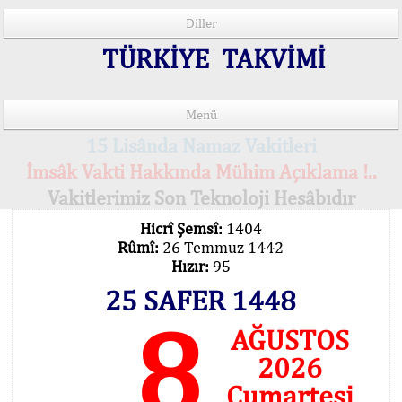
Diller
TÜRKİYE TAKVİMİ
Menü
15 Lisânda Namaz Vakitleri
İmsâk Vakti Hakkında Mühim Açıklama !..
Vakitlerimiz Son Teknoloji Hesâbıdır
Hicrî Şemsî:
1404
Rûmî:
26 Temmuz 1442
Hızır:
95
25 SAFER 1448
8
AĞUSTOS
2026
Cumartesi