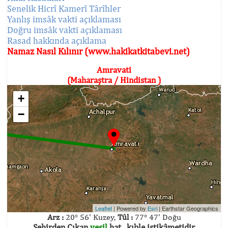
Senelik Hicrî Kamerî Târîhler
Yanlış imsâk vakti açıklaması
Doğru imsâk vakti açıklaması
Rasad hakkında açıklama
Namaz Nasıl Kılınır (www.hakikatkitabevi.net)
Amravati
(Maharaştra / Hindistan )
+
−
Leaflet
| Powered by
Esri
|
Earthstar Geographics
Arz :
20° 56' Kuzey,
Tûl :
77° 47' Doğu
Şehirden Çıkan
yeşil
hat , kıble istikâmetidir.