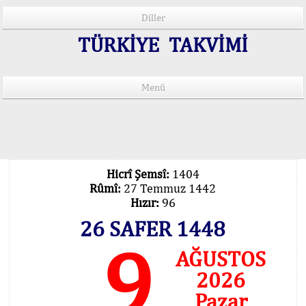
Diller
TÜRKİYE TAKVİMİ
Menü
15 Lisânda Namaz Vakitleri
İmsâk Vakti Hakkında Mühim Açıklama !..
Vakitlerimiz Son Teknoloji Hesâbıdır
Hicrî Şemsî:
1404
Rûmî:
27 Temmuz 1442
Hızır:
96
26 SAFER 1448
9
AĞUSTOS
2026
Pazar