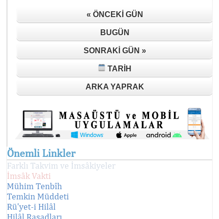
« ÖNCEKI GÜN
BUGÜN
SONRAKI GÜN »
TARIH
ARKA YAPRAK
Önemli Linkler
Farklı Takvim ve İmsâkiyeler
İmsâk Vakti
Mühim Tenbîh
Temkin Müddeti
Rü'yet-i Hilâl
Hilâl Rasadları