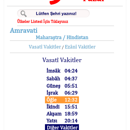
Ülkeler Listesi İçin Tıklayınız
Amravati
Maharaştra / Hindistan
Vasatî Vakitler
Ezânî Vakitler
/
Vasatî Vakitler
İmsâk
04:24
Sabâh
04:37
Güneş
05:51
İşrak
06:29
Öğle
12:32
İkindi
15:51
Akşam
18:59
Yatsı
20:14
Diğer Vakitler