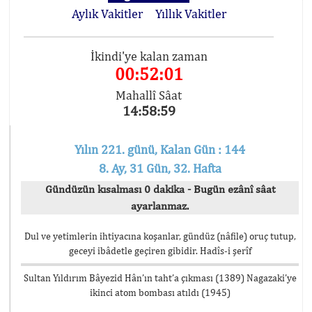
Aylık Vakitler
Yıllık Vakitler
İkindi'ye kalan zaman
00:52:01
Mahallî Sâat
14:58:59
Yılın 221. günü, Kalan Gün : 144
8. Ay, 31 Gün, 32. Hafta
Gündüzün kısalması 0 dakika - Bugün ezânî sâat
ayarlanmaz.
Dul ve yetimlerin ihtiyacına koşanlar, gündüz (nâfile) oruç tutup,
geceyi ibâdetle geçiren gibidir. Hadîs-i şerîf
Sultan Yıldırım Bâyezid Hân’ın taht’a çıkması (1389) Nagazaki’ye
ikinci atom bombası atıldı (1945)