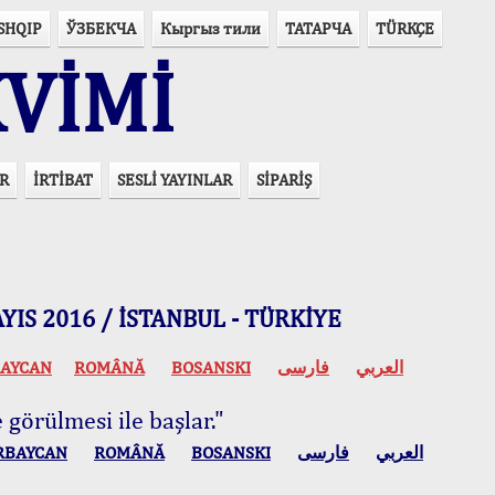
SHQIP
ЎЗБЕКЧА
Кыргыз тили
ТАТАРЧА
TÜRKÇE
VİMİ
R
İRTİBAT
SESLİ YAYINLAR
SİPARİŞ
 MAYIS 2016 / İSTANBUL - TÜRKİYE
AYCAN
ROMÂNĂ
BOSANSKI
فارسی
العربي
 görülmesi ile başlar."
RBAYCAN
ROMÂNĂ
BOSANSKI
فارسی
العربي