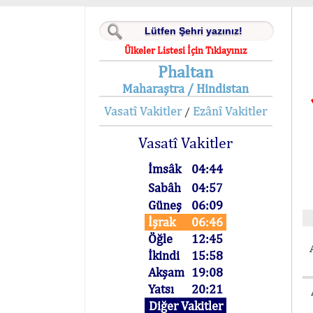
Ülkeler Listesi İçin Tıklayınız
Phaltan
Maharaştra / Hindistan
Vasatî Vakitler
Ezânî Vakitler
/
Vasatî Vakitler
İmsâk
04:44
Sabâh
04:57
Güneş
06:09
İşrak
06:46
Öğle
12:45
İkindi
15:58
Akşam
19:08
Yatsı
20:21
Diğer Vakitler