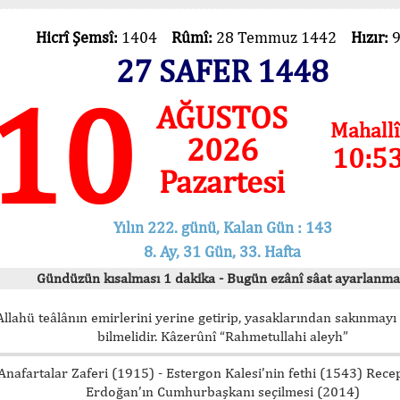
Hicrî Şemsî:
1404
Rûmî:
28 Temmuz 1442
Hızır:
27 SAFER 1448
10
AĞUSTOS
Mahallî
2026
10:5
Pazartesi
Yılın 222. günü, Kalan Gün : 143
8. Ay, 31 Gün, 33. Hafta
Gündüzün kısalması 1 dakika - Bugün ezânî sâat ayarlanma
Allahü teâlânın emirlerini yerine getirip, yasaklarından sakınmay
bilmelidir. Kâzerûnî “Rahmetullahi aleyh”
Anafartalar Zaferi (1915) - Estergon Kalesi’nin fethi (1543) Rece
Erdoğan’ın Cumhurbaşkanı seçilmesi (2014)