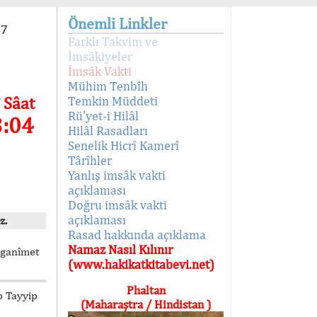
Önemli Linkler
97
Farklı Takvim ve
İmsâkiyeler
İmsâk Vakti
Mühim Tenbîh
 Sâat
Temkin Müddeti
Rü'yet-i Hilâl
3:04
Hilâl Rasadları
Senelik Hicrî Kamerî
Târîhler
Yanlış imsâk vakti
açıklaması
Doğru imsâk vakti
açıklaması
z.
Rasad hakkında açıklama
Namaz Nasıl Kılınır
ı ganîmet
(www.hakikatkitabevi.net)
Phaltan
p Tayyip
(Maharaştra / Hindistan )