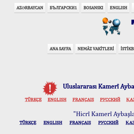
AZӘRBAYCAN
БЪЛГАРСКИ1
BOSANSKI
ENGLISH
T
ANA SAYFA
NEMÂZ VAKİTLERİ
İSTİKB
Uluslararası Kamerî Aybaş
TÜRKÇE
ENGLISH
FRANÇAIS
РУССКИЙ
ҚА
"Hicrî Kamerî Aybaşlar
TÜRKÇE
ENGLISH
FRANÇAIS
РУССКИЙ
ҚА