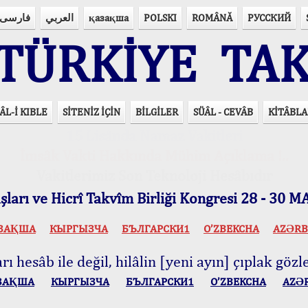
فارسی
العربي
қазақша
POLSKI
ROMÂNĂ
РУССКИЙ
ÜRKİYE TAK
ÂL-İ KIBLE
SİTENİZ İÇİN
BİLGİLER
SÜÂL - CEVÂB
KİTÂBLA
15 Lisânda Namaz Vakitleri
İmsâk Vakti Hakkında Mühim Açıklama !..
Vakitlerimiz Son Teknoloji Hesâbıdır
ları ve Hicrî Takvîm Birliği Kongresi 28 - 30
ЗАҚША
КЫPГЫЗЧA
БЪЛГАРСКИ1
O’ZBEKCHA
AZӘRB
ı hesâb ile değil, hilâlin [yeni ayın] çıplak gözle
ЗАҚША
КЫPГЫЗЧA
БЪЛГАРСКИ1
O’ZBEKCHA
AZӘ