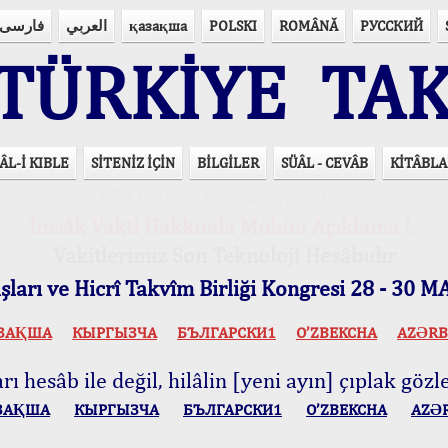
فارسی
العربي
қазақша
POLSKI
ROMÂNĂ
РУССКИЙ
ÜRKİYE TAK
ÂL-İ KIBLE
SİTENİZ İÇİN
BİLGİLER
SÜÂL - CEVÂB
KİTÂBLA
15 Lisânda Namaz Vakitleri
İmsâk Vakti Hakkında Mühim Açıklama !..
Vakitlerimiz Son Teknoloji Hesâbıdır
ları ve Hicrî Takvîm Birliği Kongresi 28 - 30
ЗАҚША
КЫPГЫЗЧA
БЪЛГАРСКИ1
O’ZBEKCHA
AZӘRB
ı hesâb ile değil, hilâlin [yeni ayın] çıplak gözle
ЗАҚША
КЫPГЫЗЧA
БЪЛГАРСКИ1
O’ZBEKCHA
AZӘ