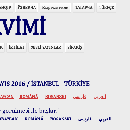
SHQIP
ЎЗБЕКЧА
Кыргыз тили
ТАТАРЧА
TÜRKÇE
VİMİ
R
İRTİBAT
SESLİ YAYINLAR
SİPARİŞ
 MAYIS 2016 / İSTANBUL - TÜRKİYE
AYCAN
ROMÂNĂ
BOSANSKI
فارسی
العربي
 görülmesi ile başlar."
RBAYCAN
ROMÂNĂ
BOSANSKI
فارسی
العربي