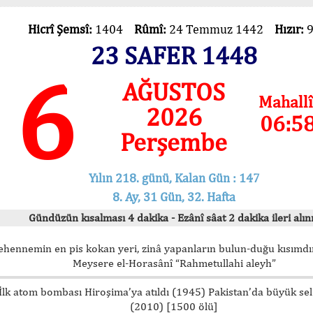
Hicrî Şemsî:
1404
Rûmî:
24 Temmuz 1442
Hızır:
23 SAFER 1448
6
AĞUSTOS
Mahallî
2026
06:5
Perşembe
Yılın 218. günü, Kalan Gün : 147
8. Ay, 31 Gün, 32. Hafta
Gündüzün kısalması 4 dakika - Ezânî sâat 2 dakika ileri alını
ehennemin en pis kokan yeri, zinâ yapanların bulun-duğu kısımdır
Meysere el-Horasânî “Rahmetullahi aleyh”
İlk atom bombası Hiroşima’ya atıldı (1945) Pakistan’da büyük sel
(2010) [1500 ölü]