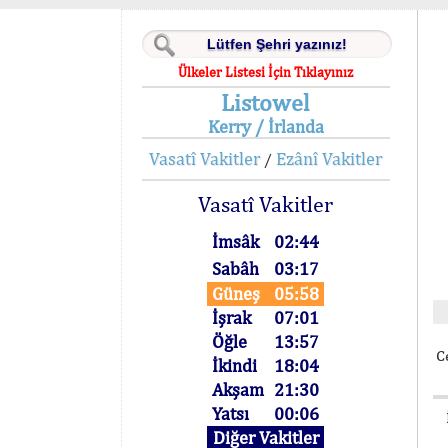
Ülkeler Listesi İçin Tıklayınız
Listowel
Kerry / İrlanda
Vasatî Vakitler
Ezânî Vakitler
/
Vasatî Vakitler
İmsâk
02:44
Sabâh
03:17
Güneş
05:58
İşrak
07:01
Öğle
13:57
C
İkindi
18:04
Akşam
21:30
Yatsı
00:06
Diğer Vakitler