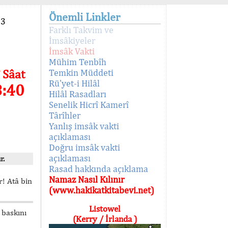
Önemli Linkler
93
Farklı Takvim ve
İmsâkiyeler
İmsâk Vakti
Mühim Tenbîh
 Sâat
Temkin Müddeti
Rü'yet-i Hilâl
8:40
Hilâl Rasadları
Senelik Hicrî Kamerî
Târîhler
Yanlış imsâk vakti
açıklaması
Doğru imsâk vakti
açıklaması
r.
Rasad hakkında açıklama
Namaz Nasıl Kılınır
! Atâ bin
(www.hakikatkitabevi.net)
Listowel
 baskını
(Kerry / İrlanda )