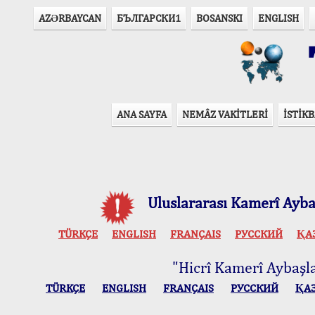
AZӘRBAYCAN
БЪЛГАРСКИ1
BOSANSKI
ENGLISH
T
ANA SAYFA
NEMÂZ VAKİTLERİ
İSTİKB
Uluslararası Kamerî Aybaş
TÜRKÇE
ENGLISH
FRANÇAIS
РУССКИЙ
ҚА
"Hicrî Kamerî Aybaşlar
TÜRKÇE
ENGLISH
FRANÇAIS
РУССКИЙ
ҚА