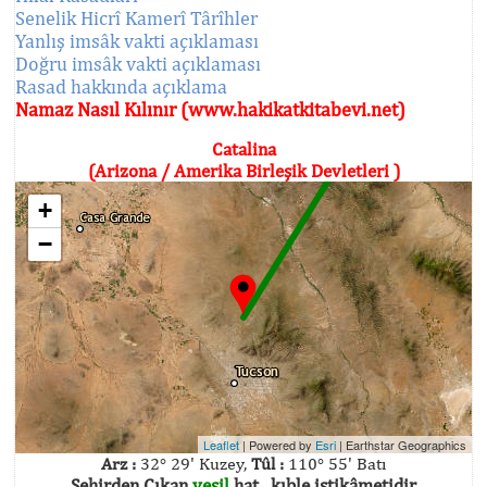
Senelik Hicrî Kamerî Târîhler
Yanlış imsâk vakti açıklaması
Doğru imsâk vakti açıklaması
Rasad hakkında açıklama
Namaz Nasıl Kılınır (www.hakikatkitabevi.net)
Catalina
(Arizona / Amerika Birleşik Devletleri )
+
−
Leaflet
| Powered by
Esri
|
Earthstar Geographics
Arz :
32° 29' Kuzey,
Tûl :
110° 55' Batı
Şehirden Çıkan
yeşil
hat , kıble istikâmetidir.