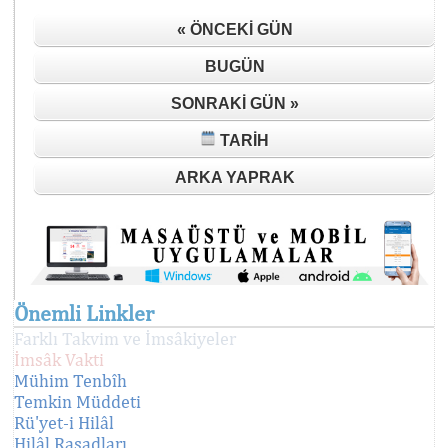
« ÖNCEKI GÜN
BUGÜN
SONRAKI GÜN »
TARIH
ARKA YAPRAK
Önemli Linkler
Farklı Takvim ve İmsâkiyeler
İmsâk Vakti
Mühim Tenbîh
Temkin Müddeti
Rü'yet-i Hilâl
Hilâl Rasadları