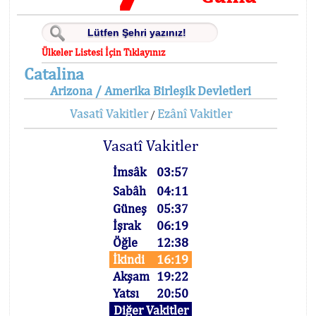
Ülkeler Listesi İçin Tıklayınız
Catalina
Arizona / Amerika Birleşik Devletleri
Vasatî Vakitler
Ezânî Vakitler
/
Vasatî Vakitler
İmsâk
03:57
Sabâh
04:11
Güneş
05:37
İşrak
06:19
Öğle
12:38
İkindi
16:19
Akşam
19:22
Yatsı
20:50
Diğer Vakitler