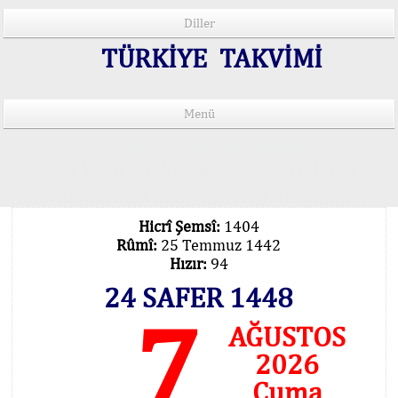
Diller
TÜRKİYE TAKVİMİ
Menü
15 Lisânda Namaz Vakitleri
İmsâk Vakti Hakkında Mühim Açıklama !..
Vakitlerimiz Son Teknoloji Hesâbıdır
Hicrî Şemsî:
1404
Rûmî:
25 Temmuz 1442
Hızır:
94
24 SAFER 1448
7
AĞUSTOS
2026
Cuma