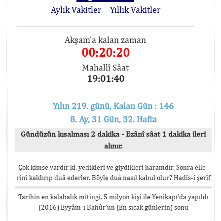
Aylık Vakitler
Yıllık Vakitler
Akşam'a kalan zaman
00:20:20
Mahallî Sâat
19:01:40
Yılın 219. günü, Kalan Gün : 146
8. Ay, 31 Gün, 32. Hafta
Gündüzün kısalması 2 dakika - Ezânî sâat 1 dakika ileri
alınır.
Çok kimse vardır ki, yedikleri ve giydikleri haramdır. Sonra elle-
rini kaldırıp duâ ederler. Böyle duâ nasıl kabul olur? Hadîs-i şerîf
Tarihin en kalabalık mitingi, 5 milyon kişi ile Yenikapı’da yapıldı
(2016) Eyyâm-ı Bahûr’un (En sıcak günlerin) sonu