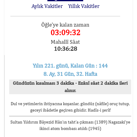
Aylık Vakitler
Yıllık Vakitler
Öğle'ye kalan zaman
03:09:32
Mahallî Sâat
10:36:28
Yılın 221. günü, Kalan Gün : 144
8. Ay, 31 Gün, 32. Hafta
Gündüzün kısalması 3 dakika - Ezânî sâat 2 dakika ileri
alınır.
Dul ve yetimlerin ihtiyacına koşanlar, gündüz (nâfile) oruç tutup,
geceyi ibâdetle geçiren gibidir. Hadîs-i şerîf
Sultan Yıldırım Bâyezid Hân’ın taht’a çıkması (1389) Nagazaki’ye
ikinci atom bombası atıldı (1945)