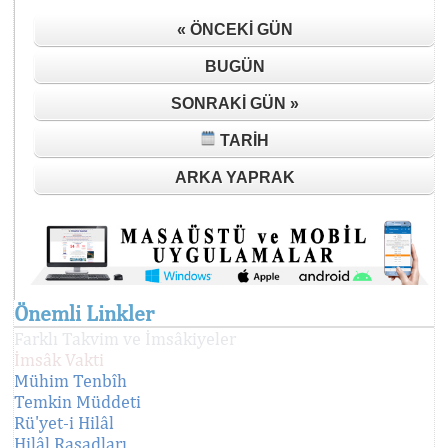
« ÖNCEKI GÜN
BUGÜN
SONRAKI GÜN »
TARIH
ARKA YAPRAK
Önemli Linkler
Farklı Takvim ve İmsâkiyeler
İmsâk Vakti
Mühim Tenbîh
Temkin Müddeti
Rü'yet-i Hilâl
Hilâl Rasadları