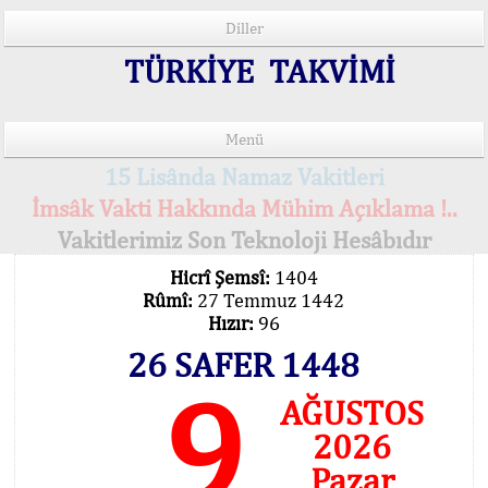
Diller
TÜRKİYE TAKVİMİ
Menü
15 Lisânda Namaz Vakitleri
İmsâk Vakti Hakkında Mühim Açıklama !..
Vakitlerimiz Son Teknoloji Hesâbıdır
Hicrî Şemsî:
1404
Rûmî:
27 Temmuz 1442
Hızır:
96
26 SAFER 1448
9
AĞUSTOS
2026
Pazar