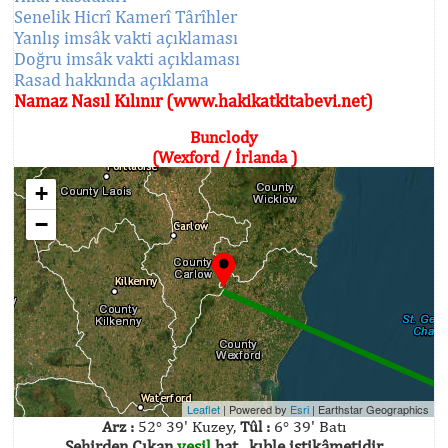
Senelik Hicrî Kamerî Târîhler
Yanlış imsâk vakti açıklaması
Doğru imsâk vakti açıklaması
Rasad hakkında açıklama
Namaz Nasıl Kılınır (www.hakikatkitabevi.net)
Bunclody
(Wexford / İrlanda )
+
−
Leaflet
| Powered by
Esri
|
Earthstar Geographics
Arz :
52° 39' Kuzey,
Tûl :
6° 39' Batı
Şehirden Çıkan
yeşil
hat , kıble istikâmetidir.