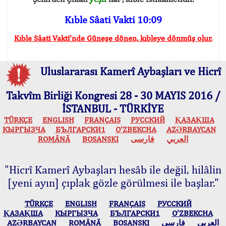
Kıble Sâati Vakti 10:09
Kıble Sâati Vakti'nde Güneşe dönen, kıbleye dönmüş olur.
Uluslararası Kamerî Aybaşları ve Hicrî
Takvîm Birliği Kongresi 28 - 30 MAYIS 2016 /
İSTANBUL - TÜRKİYE
TÜRKÇE
ENGLISH
FRANÇAIS
РУССКИЙ
ҚАЗАҚША
КЫPГЫЗЧA
БЪЛГАРСКИ1
O’ZBEKCHA
AZӘRBAYCAN
ROMÂNĂ
BOSANSKI
فارسی
العربي
"Hicrî Kamerî Aybaşları hesâb ile değil, hilâlin
[yeni ayın] çıplak gözle görülmesi ile başlar."
TÜRKÇE
ENGLISH
FRANÇAIS
РУССКИЙ
ҚАЗАҚША
КЫPГЫЗЧA
БЪЛГАРСКИ1
O’ZBEKCHA
AZӘRBAYCAN
ROMÂNĂ
BOSANSKI
فارسی
العربي