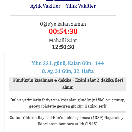
Aylık Vakitler
Yıllık Vakitler
Öğle'ye kalan zaman
00:54:30
Mahallî Sâat
12:50:30
Yılın 221. günü, Kalan Gün : 144
8. Ay, 31 Gün, 32. Hafta
Gündüzün kısalması 4 dakika - Ezânî sâat 2 dakika ileri
alınır.
Dul ve yetimlerin ihtiyacına koşanlar, gündüz (nâfile) oruç tutup,
geceyi ibâdetle geçiren gibidir. Hadîs-i şerîf
Sultan Yıldırım Bâyezid Hân’ın taht’a çıkması (1389) Nagazaki’ye
ikinci atom bombası atıldı (1945)