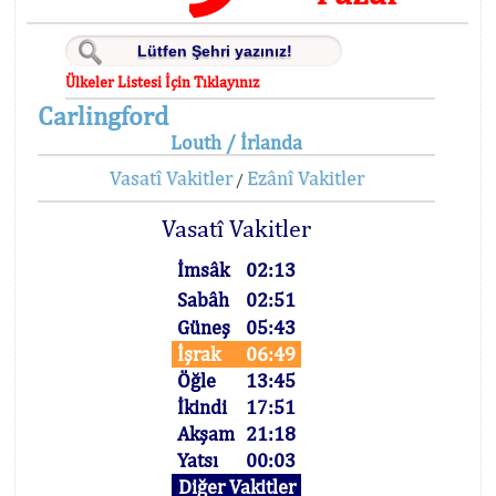
Ülkeler Listesi İçin Tıklayınız
Carlingford
Louth / İrlanda
Vasatî Vakitler
Ezânî Vakitler
/
Vasatî Vakitler
İmsâk
02:13
Sabâh
02:51
Güneş
05:43
İşrak
06:49
Öğle
13:45
İkindi
17:51
Akşam
21:18
Yatsı
00:03
Diğer Vakitler