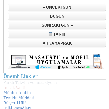
« ÖNCEKI GÜN
BUGÜN
SONRAKI GÜN »
TARIH
ARKA YAPRAK
Önemli Linkler
Farklı Takvim ve İmsâkiyeler
İmsâk Vakti
Mühim Tenbîh
Temkin Müddeti
Rü'yet-i Hilâl
Hilâl Rasadları