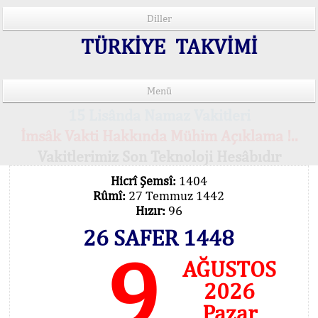
Diller
TÜRKİYE TAKVİMİ
Menü
15 Lisânda Namaz Vakitleri
İmsâk Vakti Hakkında Mühim Açıklama !..
Vakitlerimiz Son Teknoloji Hesâbıdır
Hicrî Şemsî:
1404
Rûmî:
27 Temmuz 1442
Hızır:
96
26 SAFER 1448
9
AĞUSTOS
2026
Pazar