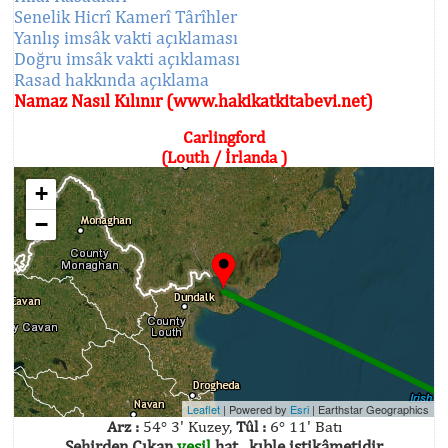
Senelik Hicrî Kamerî Târîhler
Yanlış imsâk vakti açıklaması
Doğru imsâk vakti açıklaması
Rasad hakkında açıklama
Namaz Nasıl Kılınır (www.hakikatkitabevi.net)
Carlingford
(Louth / İrlanda )
+
−
Leaflet
| Powered by
Esri
|
Earthstar Geographics
Arz :
54° 3' Kuzey,
Tûl :
6° 11' Batı
Şehirden Çıkan
yeşil
hat , kıble istikâmetidir.