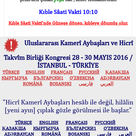
Kıble Sâati Vakti 10:10
Kıble Sâati Vakti'nde Güneşe dönen, kıbleye dönmüş olur.
Uluslararası Kamerî Aybaşları ve Hicrî
Takvîm Birliği Kongresi 28 - 30 MAYIS 2016 /
İSTANBUL - TÜRKİYE
TÜRKÇE
ENGLISH
FRANÇAIS
РУССКИЙ
ҚАЗАҚША
КЫPГЫЗЧA
БЪЛГАРСКИ1
O’ZBEKCHA
AZӘRBAYCAN
ROMÂNĂ
BOSANSKI
فارسی
العربي
"Hicrî Kamerî Aybaşları hesâb ile değil, hilâlin
[yeni ayın] çıplak gözle görülmesi ile başlar."
TÜRKÇE
ENGLISH
FRANÇAIS
РУССКИЙ
ҚАЗАҚША
КЫPГЫЗЧA
БЪЛГАРСКИ1
O’ZBEKCHA
AZӘRBAYCAN
ROMÂNĂ
BOSANSKI
فارسی
العربي