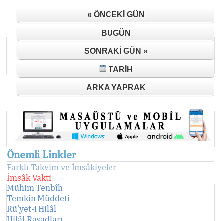
« ÖNCEKI GÜN
BUGÜN
SONRAKI GÜN »
TARIH
ARKA YAPRAK
Önemli Linkler
Farklı Takvim ve İmsâkiyeler
İmsâk Vakti
Mühim Tenbîh
Temkin Müddeti
Rü'yet-i Hilâl
Hilâl Rasadları