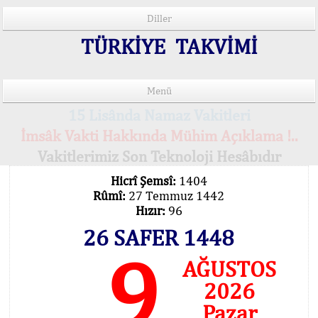
Diller
TÜRKİYE TAKVİMİ
Menü
15 Lisânda Namaz Vakitleri
İmsâk Vakti Hakkında Mühim Açıklama !..
Vakitlerimiz Son Teknoloji Hesâbıdır
Hicrî Şemsî:
1404
Rûmî:
27 Temmuz 1442
Hızır:
96
26 SAFER 1448
9
AĞUSTOS
2026
Pazar