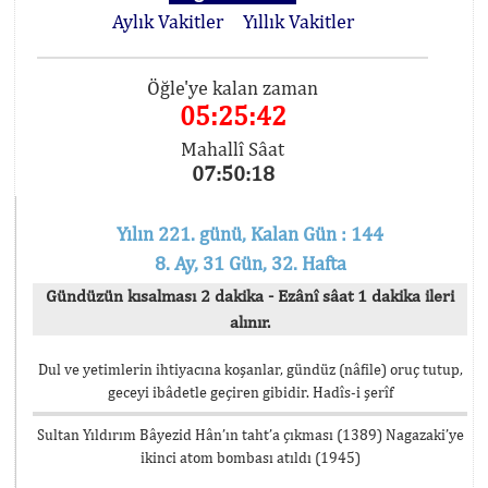
Aylık Vakitler
Yıllık Vakitler
Öğle'ye kalan zaman
05:25:42
Mahallî Sâat
07:50:18
Yılın 221. günü, Kalan Gün : 144
8. Ay, 31 Gün, 32. Hafta
Gündüzün kısalması 2 dakika - Ezânî sâat 1 dakika ileri
alınır.
Dul ve yetimlerin ihtiyacına koşanlar, gündüz (nâfile) oruç tutup,
geceyi ibâdetle geçiren gibidir. Hadîs-i şerîf
Sultan Yıldırım Bâyezid Hân’ın taht’a çıkması (1389) Nagazaki’ye
ikinci atom bombası atıldı (1945)