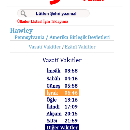
Ülkeler Listesi İçin Tıklayınız
Hawley
Pennsylvania / Amerika Birleşik Devletleri
Vasatî Vakitler
Ezânî Vakitler
/
Vasatî Vakitler
İmsâk
03:58
Sabâh
04:16
Güneş
05:58
İşrak
06:46
Öğle
13:16
İkindi
17:09
Akşam
20:15
Yatsı
21:59
Diğer Vakitler