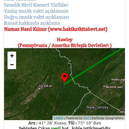
Senelik Hicrî Kamerî Târîhler
Yanlış imsâk vakti açıklaması
Doğru imsâk vakti açıklaması
Rasad hakkında açıklama
Namaz Nasıl Kılınır (www.hakikatkitabevi.net)
Hawley
(Pennsylvania / Amerika Birleşik Devletleri )
+
−
Leaflet
| Powered by
Esri
|
Earthstar Geographics
Arz :
41° 28' Kuzey,
Tûl :
75° 10' Batı
Şehirden Çıkan
yeşil
hat , kıble istikâmetidir.