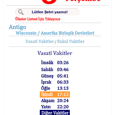
Ülkeler Listesi İçin Tıklayınız
Antigo
Wisconsin / Amerika Birleşik Devletleri
Vasatî Vakitler
Ezânî Vakitler
/
Vasatî Vakitler
İmsâk
03:26
Sabâh
03:46
Güneş
05:41
İşrak
06:33
Öğle
13:13
İkindi
17:12
Akşam
20:24
Yatsı
22:20
Diğer Vakitler