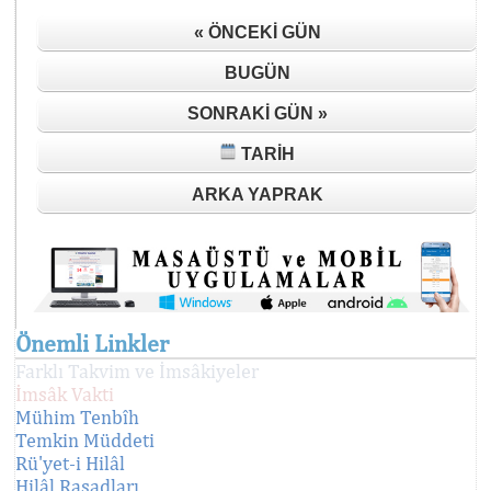
« ÖNCEKI GÜN
BUGÜN
SONRAKI GÜN »
TARIH
ARKA YAPRAK
Önemli Linkler
Farklı Takvim ve İmsâkiyeler
İmsâk Vakti
Mühim Tenbîh
Temkin Müddeti
Rü'yet-i Hilâl
Hilâl Rasadları