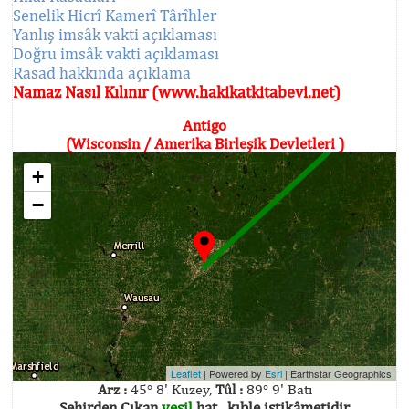
Senelik Hicrî Kamerî Târîhler
Yanlış imsâk vakti açıklaması
Doğru imsâk vakti açıklaması
Rasad hakkında açıklama
Namaz Nasıl Kılınır (www.hakikatkitabevi.net)
Antigo
(Wisconsin / Amerika Birleşik Devletleri )
+
−
Leaflet
| Powered by
Esri
|
Earthstar Geographics
Arz :
45° 8' Kuzey,
Tûl :
89° 9' Batı
Şehirden Çıkan
yeşil
hat , kıble istikâmetidir.