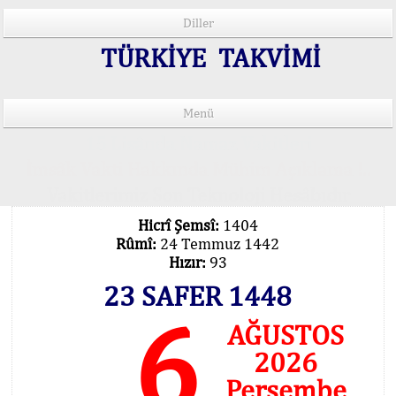
Diller
TÜRKİYE TAKVİMİ
Menü
15 Lisânda Namaz Vakitleri
İmsâk Vakti Hakkında Mühim Açıklama !..
Vakitlerimiz Son Teknoloji Hesâbıdır
Hicrî Şemsî:
1404
Rûmî:
24 Temmuz 1442
Hızır:
93
23 SAFER 1448
6
AĞUSTOS
2026
Perşembe