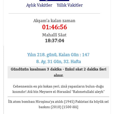
Aylık Vakitler
Yıllık Vakitler
Akşam'a kalan zaman
01:46:56
Mahallî Sâat
18:37:04
Yılın 218. günü, Kalan Gün : 147
8. Ay, 31 Gün, 32. Hafta
Gündüzün kısalması 3 dakika - Ezânî sâat 2 dakika ileri
alınır.
Cehennemin en pis kokan yeri, zinâ yapanların bulun-duğu
kısımdır! Atâ bin Meysere el-Horasânî “Rahmetullahi aleyh”
İlk atom bombası Hiroşima’ya atıldı (1945) Pakistan’da büyük sel
baskını (2010) [1500 ölü]