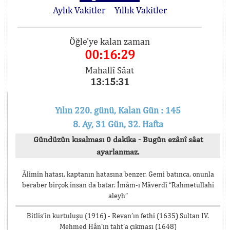
Aylık Vakitler
Yıllık Vakitler
Öğle'ye kalan zaman
00:16:29
Mahallî Sâat
13:15:31
Yılın 220. günü, Kalan Gün : 145
8. Ay, 31 Gün, 32. Hafta
Gündüzün kısalması 0 dakika - Bugün ezânî sâat
ayarlanmaz.
Âlimin hatası, kaptanın hatasına benzer. Gemi batınca, onunla
beraber birçok insan da batar. İmâm-ı Mâverdî “Rahmetullahi
aleyh”
Bitlis’in kurtuluşu (1916) - Revan’ın fethi (1635) Sultan IV.
Mehmed Hân’ın taht’a çıkması (1648)