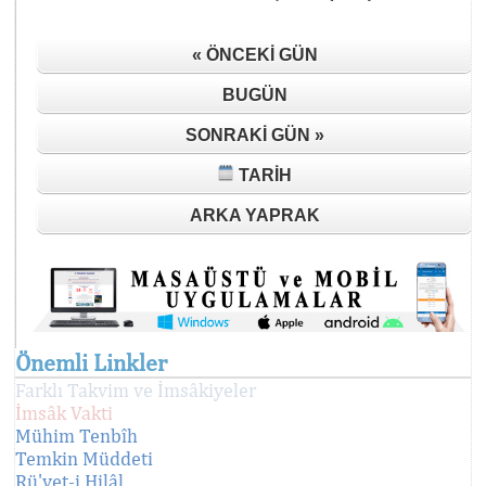
« ÖNCEKI GÜN
BUGÜN
SONRAKI GÜN »
TARIH
ARKA YAPRAK
Önemli Linkler
Farklı Takvim ve İmsâkiyeler
İmsâk Vakti
Mühim Tenbîh
Temkin Müddeti
Rü'yet-i Hilâl