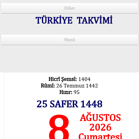
Diller
TÜRKİYE TAKVİMİ
Menü
15 Lisânda Namaz Vakitleri
İmsâk Vakti Hakkında Mühim Açıklama !..
Vakitlerimiz Son Teknoloji Hesâbıdır
Hicrî Şemsî:
1404
Rûmî:
26 Temmuz 1442
Hızır:
95
25 SAFER 1448
8
AĞUSTOS
2026
Cumartesi