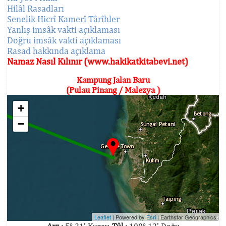
Hilâl Rasadları
Senelik Hicrî Kamerî Târîhler
Yanlış imsâk vakti açıklaması
Doğru imsâk vakti açıklaması
Rasad hakkında açıklama
Namaz Nasıl Kılınır (www.hakikatkitabevi.net)
Kampung Jalan Baru
(Pulau Pinang / Malezya )
+
−
Leaflet
| Powered by
Esri
|
Earthstar Geographics
Arz :
5° 21' Kuzey,
Tûl :
100° 12' Doğu