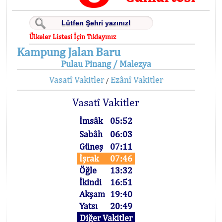
Ülkeler Listesi İçin Tıklayınız
Kampung Jalan Baru
Pulau Pinang / Malezya
Vasatî Vakitler
Ezânî Vakitler
/
Vasatî Vakitler
İmsâk
05:52
Sabâh
06:03
Güneş
07:11
İşrak
07:46
Öğle
13:32
İkindi
16:51
Akşam
19:40
Yatsı
20:49
Diğer Vakitler