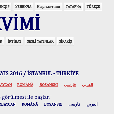
SHQIP
ЎЗБЕКЧА
Кыргыз тили
ТАТАРЧА
TÜRKÇE
VİMİ
R
İRTİBAT
SESLİ YAYINLAR
SİPARİŞ
 MAYIS 2016 / İSTANBUL - TÜRKİYE
AYCAN
ROMÂNĂ
BOSANSKI
فارسی
العربي
 görülmesi ile başlar."
RBAYCAN
ROMÂNĂ
BOSANSKI
فارسی
العربي