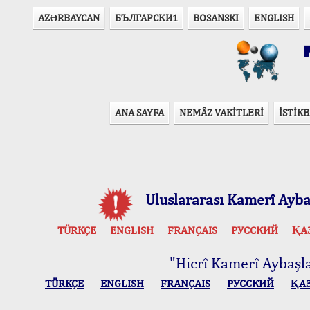
AZӘRBAYCAN
БЪЛГАРСКИ1
BOSANSKI
ENGLISH
T
ANA SAYFA
NEMÂZ VAKİTLERİ
İSTİKB
Uluslararası Kamerî Aybaş
TÜRKÇE
ENGLISH
FRANÇAIS
РУССКИЙ
ҚА
"Hicrî Kamerî Aybaşlar
TÜRKÇE
ENGLISH
FRANÇAIS
РУССКИЙ
ҚА