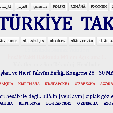
فارسی
العربي
қазақша
POLSKI
ROMÂNĂ
РУССКИЙ
ÜRKİYE TAK
ÂL-İ KIBLE
SİTENİZ İÇİN
BİLGİLER
SÜÂL - CEVÂB
KİTÂBLA
15 Lisânda Namaz Vakitleri
İmsâk Vakti Hakkında Mühim Açıklama !..
Vakitlerimiz Son Teknoloji Hesâbıdır
ları ve Hicrî Takvîm Birliği Kongresi 28 - 30
ЗАҚША
КЫPГЫЗЧA
БЪЛГАРСКИ1
O’ZBEKCHA
AZӘRB
ı hesâb ile değil, hilâlin [yeni ayın] çıplak gözle
ЗАҚША
КЫPГЫЗЧA
БЪЛГАРСКИ1
O’ZBEKCHA
AZӘ