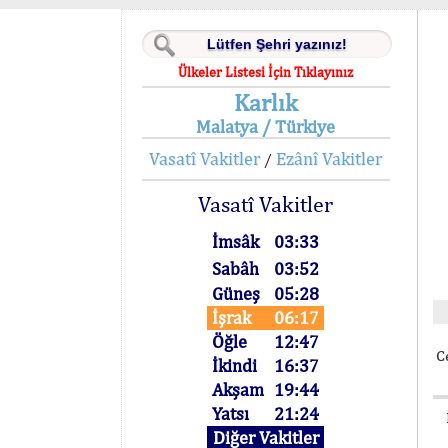
Ülkeler Listesi İçin Tıklayınız
Karlık
Malatya / Türkiye
Vasatî Vakitler
Ezânî Vakitler
/
Vasatî Vakitler
İmsâk
03:33
Sabâh
03:52
Güneş
05:28
İşrak
06:17
Öğle
12:47
C
İkindi
16:37
Akşam
19:44
Yatsı
21:24
Diğer Vakitler