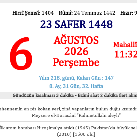
Hicrî Şemsî:
1404
Rûmî:
24 Temmuz 1442
Hızır:
23 SAFER 1448
6
AĞUSTOS
Mahallî
2026
11:3
Perşembe
Yılın 218. günü, Kalan Gün : 147
8. Ay, 31 Gün, 32. Hafta
Gündüzün kısalması 3 dakika - Ezânî sâat 2 dakika ileri alını
ehennemin en pis kokan yeri, zinâ yapanların bulun-duğu kısımdır
Meysere el-Horasânî “Rahmetullahi aleyh”
İlk atom bombası Hiroşima’ya atıldı (1945) Pakistan’da büyük sel
(2010) [1500 ölü]