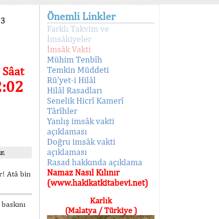
Önemli Linkler
93
Farklı Takvim ve
İmsâkiyeler
İmsâk Vakti
Mühim Tenbîh
 Sâat
Temkin Müddeti
Rü'yet-i Hilâl
2:02
Hilâl Rasadları
Senelik Hicrî Kamerî
Târîhler
Yanlış imsâk vakti
açıklaması
Doğru imsâk vakti
açıklaması
r.
Rasad hakkında açıklama
Namaz Nasıl Kılınır
! Atâ bin
(www.hakikatkitabevi.net)
Karlık
 baskını
(Malatya / Türkiye )