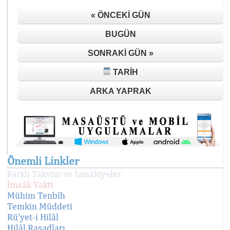
« ÖNCEKI GÜN
BUGÜN
SONRAKI GÜN »
TARIH
ARKA YAPRAK
Önemli Linkler
Farklı Takvim ve İmsâkiyeler
İmsâk Vakti
Mühim Tenbîh
Temkin Müddeti
Rü'yet-i Hilâl
Hilâl Rasadları