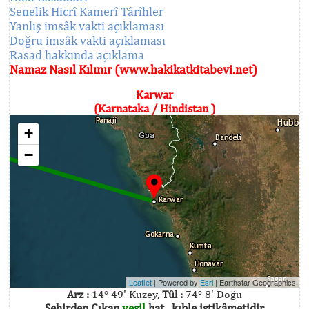
Senelik Hicrî Kamerî Târîhler
Yanlış imsâk vakti açıklaması
Doğru imsâk vakti açıklaması
Rasad hakkında açıklama
Namaz Nasıl Kılınır (www.hakikatkitabevi.net)
Karwar
(Karnataka / Hindistan )
+
−
Leaflet
| Powered by
Esri
|
Earthstar Geographics
Arz :
14° 49' Kuzey,
Tûl :
74° 8' Doğu
Şehirden Çıkan
yeşil
hat , kıble istikâmetidir.