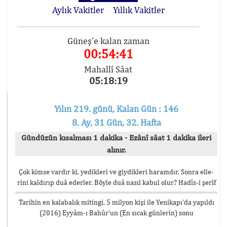
Aylık Vakitler
Yıllık Vakitler
Güneş'e kalan zaman
00:54:41
Mahallî Sâat
05:18:19
Yılın 219. günü, Kalan Gün : 146
8. Ay, 31 Gün, 32. Hafta
Gündüzün kısalması 1 dakika - Ezânî sâat 1 dakika ileri
alınır.
Çok kimse vardır ki, yedikleri ve giydikleri haramdır. Sonra elle-
rini kaldırıp duâ ederler. Böyle duâ nasıl kabul olur? Hadîs-i şerîf
Tarihin en kalabalık mitingi, 5 milyon kişi ile Yenikapı’da yapıldı
(2016) Eyyâm-ı Bahûr’un (En sıcak günlerin) sonu