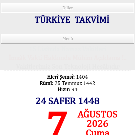
Diller
TÜRKİYE TAKVİMİ
Menü
15 Lisânda Namaz Vakitleri
İmsâk Vakti Hakkında Mühim Açıklama !..
Vakitlerimiz Son Teknoloji Hesâbıdır
Hicrî Şemsî:
1404
Rûmî:
25 Temmuz 1442
Hızır:
94
24 SAFER 1448
7
AĞUSTOS
2026
Cuma