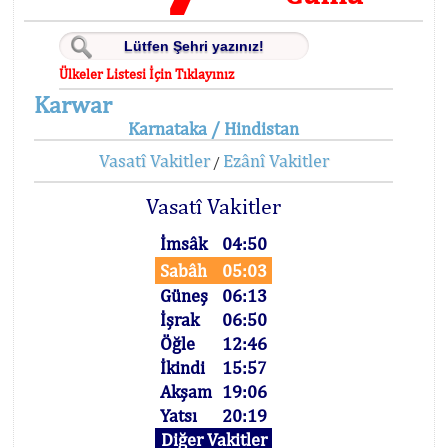
Ülkeler Listesi İçin Tıklayınız
Karwar
Karnataka / Hindistan
Vasatî Vakitler
Ezânî Vakitler
/
Vasatî Vakitler
İmsâk
04:50
Sabâh
05:03
Güneş
06:13
İşrak
06:50
Öğle
12:46
İkindi
15:57
Akşam
19:06
Yatsı
20:19
Diğer Vakitler