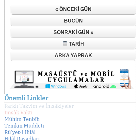
« ÖNCEKI GÜN
BUGÜN
SONRAKI GÜN »
TARIH
ARKA YAPRAK
Önemli Linkler
Farklı Takvim ve İmsâkiyeler
İmsâk Vakti
Mühim Tenbîh
Temkin Müddeti
Rü'yet-i Hilâl
Hilâl Rasadları