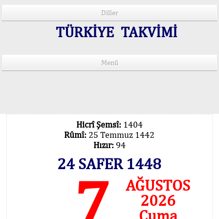
Diller
TÜRKİYE TAKVİMİ
Menü
15 Lisânda Namaz Vakitleri
İmsâk Vakti Hakkında Mühim Açıklama !..
Vakitlerimiz Son Teknoloji Hesâbıdır
Hicrî Şemsî:
1404
Rûmî:
25 Temmuz 1442
Hızır:
94
24 SAFER 1448
7
AĞUSTOS
2026
Cuma