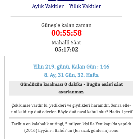
Aylık Vakitler
Yıllık Vakitler
Güneş'e kalan zaman
00:55:58
Mahallî Sâat
05:17:02
Yılın 219. günü, Kalan Gün : 146
8. Ay, 31 Gün, 32. Hafta
Gündüzün kısalması 0 dakika - Bugün ezânî sâat
ayarlanmaz.
Çok kimse vardır ki, yedikleri ve giydikleri haramdır. Sonra elle-
rini kaldırıp duâ ederler. Böyle duâ nasıl kabul olur? Hadîs-i şerîf
Tarihin en kalabalık mitingi, 5 milyon kişi ile Yenikapı’da yapıldı
(2016) Eyyâm-ı Bahûr’un (En sıcak günlerin) sonu