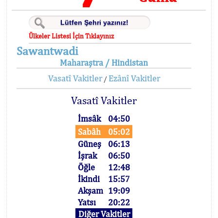
Ülkeler Listesi İçin Tıklayınız
Sawantwadi
Maharaştra / Hindistan
Vasatî Vakitler
Ezânî Vakitler
/
Vasatî Vakitler
İmsâk
04:50
Sabâh
05:02
Güneş
06:13
İşrak
06:50
Öğle
12:48
İkindi
15:57
Akşam
19:09
Yatsı
20:22
Diğer Vakitler