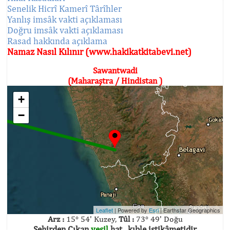
Senelik Hicrî Kamerî Târîhler
Yanlış imsâk vakti açıklaması
Doğru imsâk vakti açıklaması
Rasad hakkında açıklama
Namaz Nasıl Kılınır (www.hakikatkitabevi.net)
Sawantwadi
(Maharaştra / Hindistan )
+
−
Leaflet
| Powered by
Esri
|
Earthstar Geographics
Arz :
15° 54' Kuzey,
Tûl :
73° 49' Doğu
Şehirden Çıkan
yeşil
hat , kıble istikâmetidir.