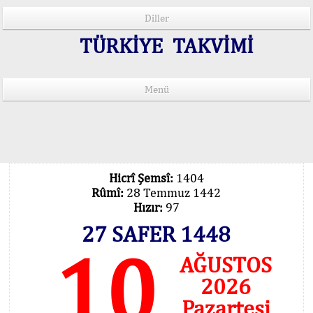
Diller
TÜRKİYE TAKVİMİ
Menü
15 Lisânda Namaz Vakitleri
İmsâk Vakti Hakkında Mühim Açıklama !..
Vakitlerimiz Son Teknoloji Hesâbıdır
Hicrî Şemsî:
1404
Rûmî:
28 Temmuz 1442
Hızır:
97
27 SAFER 1448
10
AĞUSTOS
2026
Pazartesi