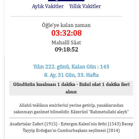
Aylık Vakitler
Yıllık Vakitler
Öğle'ye kalan zaman
03:32:08
Mahallî Sâat
09:18:52
Yılın 222. günü, Kalan Gün : 143
8. Ay, 31 Gün, 33. Hafta
Gündüzün kısalması 1 dakika - Ezânî sâat 1 dakika ileri
alınır.
Allahü teâlânın emirlerini yerine getirip, yasaklarından
sakınmayı ganîmet bilmelidir. Kâzerûnî “Rahmetullahi aleyh”
Anafartalar Zaferi (1915) - Estergon Kalesi’nin fethi (1543) Recep
Tayyip Erdoğan’ın Cumhurbaşkanı seçilmesi (2014)