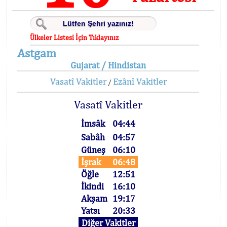
Ülkeler Listesi İçin Tıklayınız
Astgam
Gujarat / Hindistan
Vasatî Vakitler
Ezânî Vakitler
/
Vasatî Vakitler
İmsâk
04:44
Sabâh
04:57
Güneş
06:10
İşrak
06:48
Öğle
12:51
İkindi
16:10
Akşam
19:17
Yatsı
20:33
Diğer Vakitler