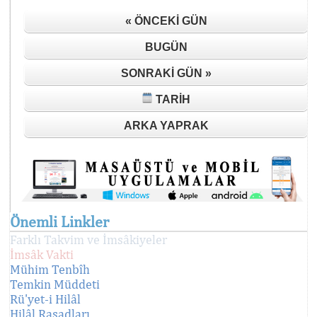
« ÖNCEKI GÜN
BUGÜN
SONRAKI GÜN »
TARIH
ARKA YAPRAK
Önemli Linkler
Farklı Takvim ve İmsâkiyeler
İmsâk Vakti
Mühim Tenbîh
Temkin Müddeti
Rü'yet-i Hilâl
Hilâl Rasadları