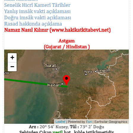
Senelik Hicrî Kamerî Târîhler
Yanlış imsâk vakti açıklaması
Doğru imsâk vakti açıklaması
Rasad hakkında açıklama
Namaz Nasıl Kılınır (www.hakikatkitabevi.net)
Astgam
(Gujarat / Hindistan )
+
−
Leaflet
| Powered by
Esri
|
Earthstar Geographics
Arz :
20° 54' Kuzey,
Tûl :
73° 2' Doğu
Şehirden Çıkan
yeşil
hat , kıble istikâmetidir.