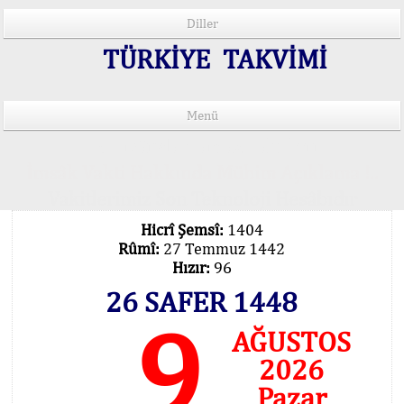
Diller
TÜRKİYE TAKVİMİ
Menü
15 Lisânda Namaz Vakitleri
İmsâk Vakti Hakkında Mühim Açıklama !..
Vakitlerimiz Son Teknoloji Hesâbıdır
Hicrî Şemsî:
1404
Rûmî:
27 Temmuz 1442
Hızır:
96
26 SAFER 1448
9
AĞUSTOS
2026
Pazar