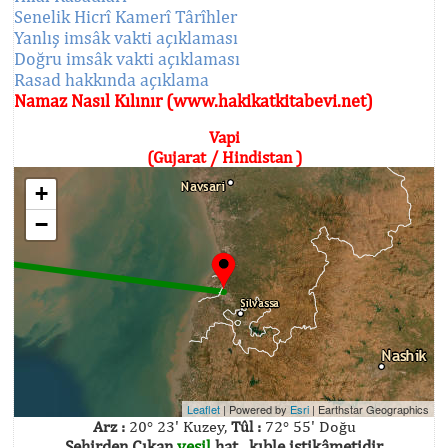
Senelik Hicrî Kamerî Târîhler
Yanlış imsâk vakti açıklaması
Doğru imsâk vakti açıklaması
Rasad hakkında açıklama
Namaz Nasıl Kılınır (www.hakikatkitabevi.net)
Vapi
(Gujarat / Hindistan )
+
−
Leaflet
| Powered by
Esri
|
Earthstar Geographics
Arz :
20° 23' Kuzey,
Tûl :
72° 55' Doğu
Şehirden Çıkan
yeşil
hat , kıble istikâmetidir.