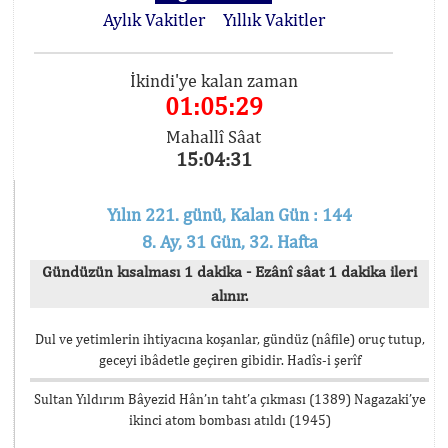
Aylık Vakitler
Yıllık Vakitler
İkindi'ye kalan zaman
01:05:29
Mahallî Sâat
15:04:31
Yılın 221. günü, Kalan Gün : 144
8. Ay, 31 Gün, 32. Hafta
Gündüzün kısalması 1 dakika - Ezânî sâat 1 dakika ileri
alınır.
Dul ve yetimlerin ihtiyacına koşanlar, gündüz (nâfile) oruç tutup,
geceyi ibâdetle geçiren gibidir. Hadîs-i şerîf
Sultan Yıldırım Bâyezid Hân’ın taht’a çıkması (1389) Nagazaki’ye
ikinci atom bombası atıldı (1945)