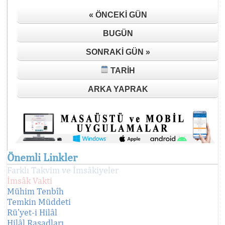
« ÖNCEKI GÜN
BUGÜN
SONRAKI GÜN »
TARIH
ARKA YAPRAK
Önemli Linkler
Farklı Takvim ve İmsâkiyeler
İmsâk Vakti
Mühim Tenbîh
Temkin Müddeti
Rü'yet-i Hilâl
Hilâl Rasadları