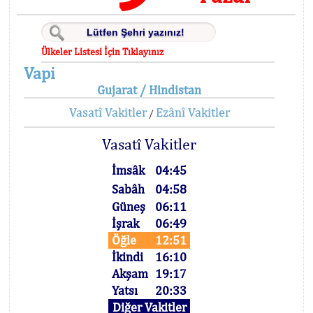
Ülkeler Listesi İçin Tıklayınız
Vapi
Gujarat / Hindistan
Vasatî Vakitler
Ezânî Vakitler
/
Vasatî Vakitler
İmsâk
04:45
Sabâh
04:58
Güneş
06:11
İşrak
06:49
Öğle
12:51
İkindi
16:10
Akşam
19:17
Yatsı
20:33
Diğer Vakitler