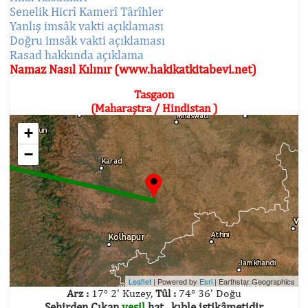
Senelik Hicrî Kamerî Târîhler
Yanlış imsâk vakti açıklaması
Doğru imsâk vakti açıklaması
Rasad hakkında açıklama
Namaz Nasıl Kılınır (www.hakikatkitabevi.net)
Tasgaon
(Maharaştra / Hindistan )
+
−
Leaflet
| Powered by
Esri
|
Earthstar Geographics
Arz :
17° 2' Kuzey,
Tûl :
74° 36' Doğu
Şehirden Çıkan
yeşil
hat , kıble istikâmetidir.