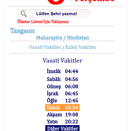
Ülkeler Listesi İçin Tıklayınız
Tasgaon
Maharaştra / Hindistan
Vasatî Vakitler
Ezânî Vakitler
/
Vasatî Vakitler
İmsâk
04:44
Sabâh
04:56
Güneş
06:08
İşrak
06:45
Öğle
12:45
İkindi
15:54
Akşam
19:08
Yatsı
20:22
Diğer Vakitler