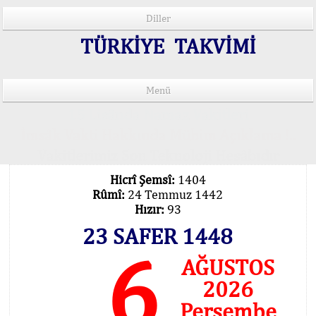
Diller
TÜRKİYE TAKVİMİ
Menü
15 Lisânda Namaz Vakitleri
İmsâk Vakti Hakkında Mühim Açıklama !..
Vakitlerimiz Son Teknoloji Hesâbıdır
Hicrî Şemsî:
1404
Rûmî:
24 Temmuz 1442
Hızır:
93
23 SAFER 1448
6
AĞUSTOS
2026
Perşembe