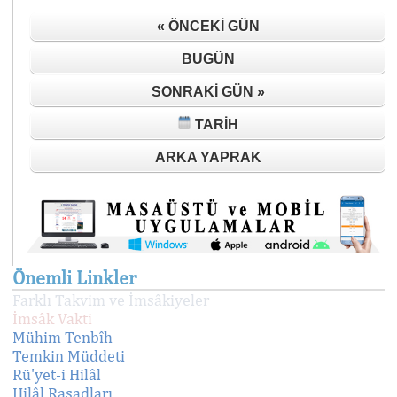
« ÖNCEKI GÜN
BUGÜN
SONRAKI GÜN »
TARIH
ARKA YAPRAK
Önemli Linkler
Farklı Takvim ve İmsâkiyeler
İmsâk Vakti
Mühim Tenbîh
Temkin Müddeti
Rü'yet-i Hilâl
Hilâl Rasadları