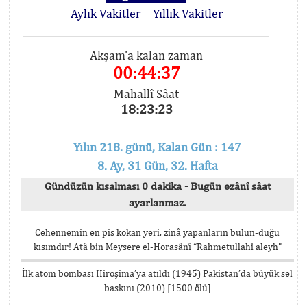
Aylık Vakitler
Yıllık Vakitler
Akşam'a kalan zaman
00:44:37
Mahallî Sâat
18:23:23
Yılın 218. günü, Kalan Gün : 147
8. Ay, 31 Gün, 32. Hafta
Gündüzün kısalması 0 dakika - Bugün ezânî sâat
ayarlanmaz.
Cehennemin en pis kokan yeri, zinâ yapanların bulun-duğu
kısımdır! Atâ bin Meysere el-Horasânî “Rahmetullahi aleyh”
İlk atom bombası Hiroşima’ya atıldı (1945) Pakistan’da büyük sel
baskını (2010) [1500 ölü]