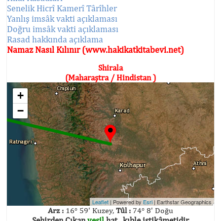
Senelik Hicrî Kamerî Târîhler
Yanlış imsâk vakti açıklaması
Doğru imsâk vakti açıklaması
Rasad hakkında açıklama
Namaz Nasıl Kılınır (www.hakikatkitabevi.net)
Shirala
(Maharaştra / Hindistan )
+
−
Leaflet
| Powered by
Esri
|
Earthstar Geographics
Arz :
16° 59' Kuzey,
Tûl :
74° 8' Doğu
Şehirden Çıkan
yeşil
hat , kıble istikâmetidir.