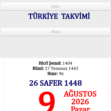
Diller
TÜRKİYE TAKVİMİ
Menü
15 Lisânda Namaz Vakitleri
İmsâk Vakti Hakkında Mühim Açıklama !..
Vakitlerimiz Son Teknoloji Hesâbıdır
Hicrî Şemsî:
1404
Rûmî:
27 Temmuz 1442
Hızır:
96
26 SAFER 1448
9
AĞUSTOS
2026
Pazar