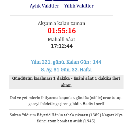
Aylık Vakitler
Yıllık Vakitler
Akşam'a kalan zaman
01:55:16
Mahallî Sâat
17:12:44
Yılın 221. günü, Kalan Gün : 144
8. Ay, 31 Gün, 32. Hafta
Gündüzün kısalması 1 dakika - Ezânî sâat 1 dakika ileri
alınır.
Dul ve yetimlerin ihtiyacına koşanlar, gündüz (nâfile) oruç tutup,
geceyi ibâdetle geçiren gibidir. Hadîs-i şerîf
Sultan Yıldırım Bâyezid Hân’ın taht’a çıkması (1389) Nagazaki’ye
ikinci atom bombası atıldı (1945)