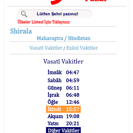
Ülkeler Listesi İçin Tıklayınız
Shirala
Maharaştra / Hindistan
Vasatî Vakitler
Ezânî Vakitler
/
Vasatî Vakitler
İmsâk
04:47
Sabâh
04:59
Güneş
06:11
İşrak
06:48
Öğle
12:46
İkindi
15:57
Akşam
19:08
Yatsı
20:21
Diğer Vakitler