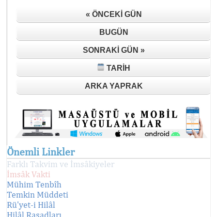
« ÖNCEKI GÜN
BUGÜN
SONRAKI GÜN »
TARIH
ARKA YAPRAK
Önemli Linkler
Farklı Takvim ve İmsâkiyeler
İmsâk Vakti
Mühim Tenbîh
Temkin Müddeti
Rü'yet-i Hilâl
Hilâl Rasadları