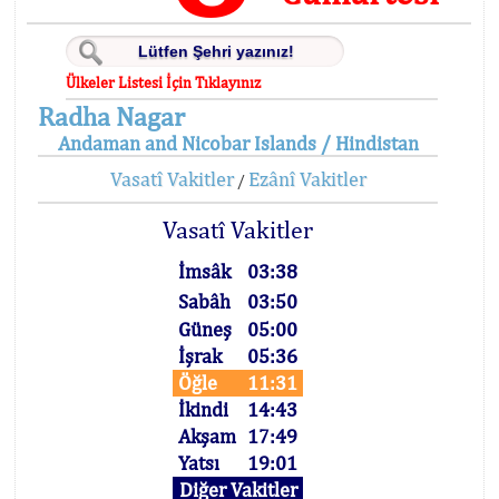
Ülkeler Listesi İçin Tıklayınız
Radha Nagar
Andaman and Nicobar Islands / Hindistan
Vasatî Vakitler
Ezânî Vakitler
/
Vasatî Vakitler
İmsâk
03:38
Sabâh
03:50
Güneş
05:00
İşrak
05:36
Öğle
11:31
İkindi
14:43
Akşam
17:49
Yatsı
19:01
Diğer Vakitler