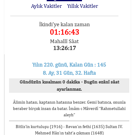
Aylık Vakitler
Yıllık Vakitler
İkindi'ye kalan zaman
01:16:43
Mahallî Sâat
13:26:17
Yılın 220. günü, Kalan Gün : 145
8. Ay, 31 Gün, 32. Hafta
Gündüzün kısalması 0 dakika - Bugün ezânî sâat
ayarlanmaz.
Âlimin hatası, kaptanın hatasına benzer. Gemi batınca, onunla
beraber birçok insan da batar. İmâm-ı Mâverdî “Rahmetullahi
aleyh”
Bitlis’in kurtuluşu (1916) - Revan’ın fethi (1635) Sultan IV.
Mehmed Hân’ın taht’a çıkması (1648)