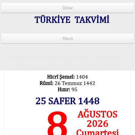
Diller
TÜRKİYE TAKVİMİ
Menü
15 Lisânda Namaz Vakitleri
İmsâk Vakti Hakkında Mühim Açıklama !..
Vakitlerimiz Son Teknoloji Hesâbıdır
Hicrî Şemsî:
1404
Rûmî:
26 Temmuz 1442
Hızır:
95
25 SAFER 1448
8
AĞUSTOS
2026
Cumartesi