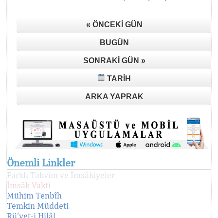
« ÖNCEKI GÜN
BUGÜN
SONRAKI GÜN »
TARIH
ARKA YAPRAK
Önemli Linkler
Farklı Takvim ve İmsâkiyeler
İmsâk Vakti
Mühim Tenbîh
Temkin Müddeti
Rü'yet-i Hilâl