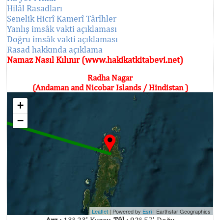
Hilâl Rasadları
Senelik Hicrî Kamerî Târîhler
Yanlış imsâk vakti açıklaması
Doğru imsâk vakti açıklaması
Rasad hakkında açıklama
Namaz Nasıl Kılınır (www.hakikatkitabevi.net)
Radha Nagar
(Andaman and Nicobar Islands / Hindistan )
+
−
Leaflet
| Powered by
Esri
|
Earthstar Geographics
Arz :
13° 23' Kuzey,
Tûl :
92° 57' Doğu