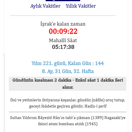
Aylık Vakitler
Yıllık Vakitler
İşrak'e kalan zaman
00:09:22
Mahallî Sâat
05:17:38
Yılın 221. günü, Kalan Gün : 144
8. Ay, 31 Gün, 32. Hafta
Gündüzün kısalması 2 dakika - Ezânî sâat 1 dakika ileri
alınır.
Dul ve yetimlerin ihtiyacına koşanlar, gündüz (nâfile) oruç tutup,
geceyi ibâdetle geçiren gibidir. Hadîs-i şerîf
Sultan Yıldırım Bâyezid Hân’ın taht’a çıkması (1389) Nagazaki’ye
ikinci atom bombası atıldı (1945)