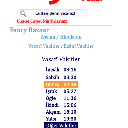
Ülkeler Listesi İçin Tıklayınız
Fancy Bazaar
Assam / Hindistan
Vasatî Vakitler
Ezânî Vakitler
/
Vasatî Vakitler
İmsâk
03:16
Sabâh
03:30
Güneş
04:48
İşrak
05:27
Öğle
11:36
İkindi
15:06
Akşam
18:10
Yatsı
19:30
Diğer Vakitler