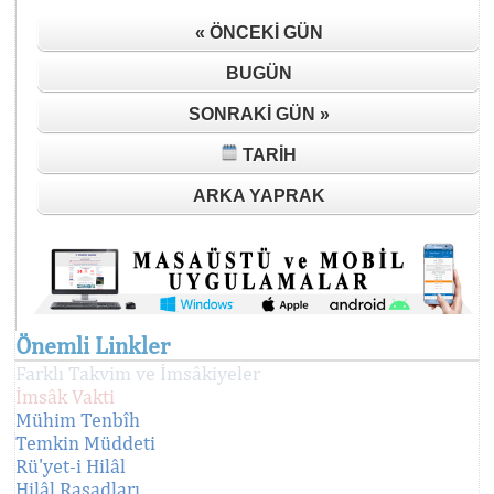
« ÖNCEKI GÜN
BUGÜN
SONRAKI GÜN »
TARIH
ARKA YAPRAK
Önemli Linkler
Farklı Takvim ve İmsâkiyeler
İmsâk Vakti
Mühim Tenbîh
Temkin Müddeti
Rü'yet-i Hilâl
Hilâl Rasadları