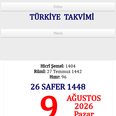
Diller
TÜRKİYE TAKVİMİ
Menü
15 Lisânda Namaz Vakitleri
İmsâk Vakti Hakkında Mühim Açıklama !..
Vakitlerimiz Son Teknoloji Hesâbıdır
Hicrî Şemsî:
1404
Rûmî:
27 Temmuz 1442
Hızır:
96
26 SAFER 1448
9
AĞUSTOS
2026
Pazar