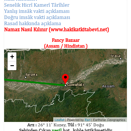
Senelik Hicrî Kamerî Târîhler
Yanlış imsâk vakti açıklaması
Doğru imsâk vakti açıklaması
Rasad hakkında açıklama
Namaz Nasıl Kılınır (www.hakikatkitabevi.net)
Fancy Bazaar
(Assam / Hindistan )
+
−
Leaflet
| Powered by
Esri
|
Earthstar Geographics
Arz :
26° 11' Kuzey,
Tûl :
91° 45' Doğu
Şehirden Çıkan
yeşil
hat , kıble istikâmetidir.