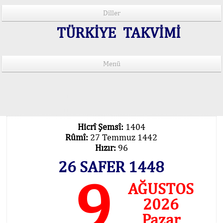
Diller
TÜRKİYE TAKVİMİ
Menü
15 Lisânda Namaz Vakitleri
İmsâk Vakti Hakkında Mühim Açıklama !..
Vakitlerimiz Son Teknoloji Hesâbıdır
Hicrî Şemsî:
1404
Rûmî:
27 Temmuz 1442
Hızır:
96
26 SAFER 1448
9
AĞUSTOS
2026
Pazar