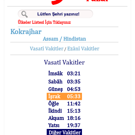
Ülkeler Listesi İçin Tıklayınız
Kokrajhar
Assam / Hindistan
Vasatî Vakitler
Ezânî Vakitler
/
Vasatî Vakitler
İmsâk
03:21
Sabâh
03:35
Güneş
04:53
İşrak
05:33
Öğle
11:42
İkindi
15:13
Akşam
18:16
Yatsı
19:37
Diğer Vakitler