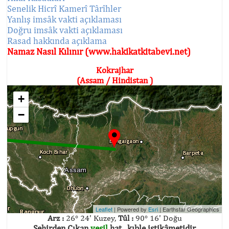
Senelik Hicrî Kamerî Târîhler
Yanlış imsâk vakti açıklaması
Doğru imsâk vakti açıklaması
Rasad hakkında açıklama
Namaz Nasıl Kılınır (www.hakikatkitabevi.net)
Kokrajhar
(Assam / Hindistan )
+
−
Leaflet
| Powered by
Esri
|
Earthstar Geographics
Arz :
26° 24' Kuzey,
Tûl :
90° 16' Doğu
Şehirden Çıkan
yeşil
hat , kıble istikâmetidir.