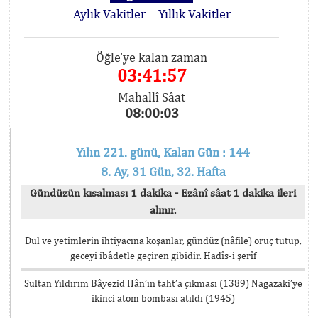
Aylık Vakitler
Yıllık Vakitler
Öğle'ye kalan zaman
03:41:57
Mahallî Sâat
08:00:03
Yılın 221. günü, Kalan Gün : 144
8. Ay, 31 Gün, 32. Hafta
Gündüzün kısalması 1 dakika - Ezânî sâat 1 dakika ileri
alınır.
Dul ve yetimlerin ihtiyacına koşanlar, gündüz (nâfile) oruç tutup,
geceyi ibâdetle geçiren gibidir. Hadîs-i şerîf
Sultan Yıldırım Bâyezid Hân’ın taht’a çıkması (1389) Nagazaki’ye
ikinci atom bombası atıldı (1945)