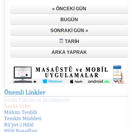
« ÖNCEKI GÜN
BUGÜN
SONRAKI GÜN »
TARIH
ARKA YAPRAK
Önemli Linkler
Farklı Takvim ve İmsâkiyeler
İmsâk Vakti
Mühim Tenbîh
Temkin Müddeti
Rü'yet-i Hilâl
Hilâl Rasadları