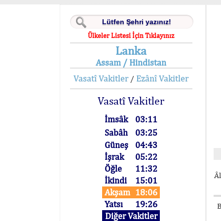
Ülkeler Listesi İçin Tıklayınız
Lanka
Assam / Hindistan
Vasatî Vakitler
Ezânî Vakitler
/
Vasatî Vakitler
İmsâk
03:11
Sabâh
03:25
Güneş
04:43
İşrak
05:22
Öğle
11:32
Âl
İkindi
15:01
Akşam
18:06
Yatsı
19:26
B
Diğer Vakitler