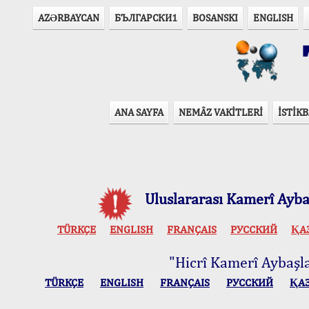
AZӘRBAYCAN
БЪЛГАРСКИ1
BOSANSKI
ENGLISH
T
ANA SAYFA
NEMÂZ VAKİTLERİ
İSTİKB
Uluslararası Kamerî Aybaş
TÜRKÇE
ENGLISH
FRANÇAIS
РУССКИЙ
ҚА
"Hicrî Kamerî Aybaşlar
TÜRKÇE
ENGLISH
FRANÇAIS
РУССКИЙ
ҚА