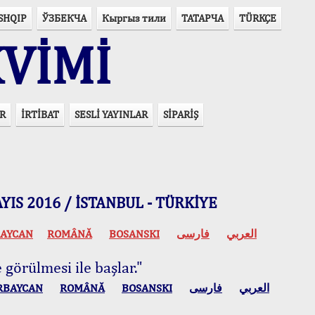
SHQIP
ЎЗБЕКЧА
Кыргыз тили
ТАТАРЧА
TÜRKÇE
VİMİ
R
İRTİBAT
SESLİ YAYINLAR
SİPARİŞ
 MAYIS 2016 / İSTANBUL - TÜRKİYE
AYCAN
ROMÂNĂ
BOSANSKI
فارسی
العربي
 görülmesi ile başlar."
RBAYCAN
ROMÂNĂ
BOSANSKI
فارسی
العربي