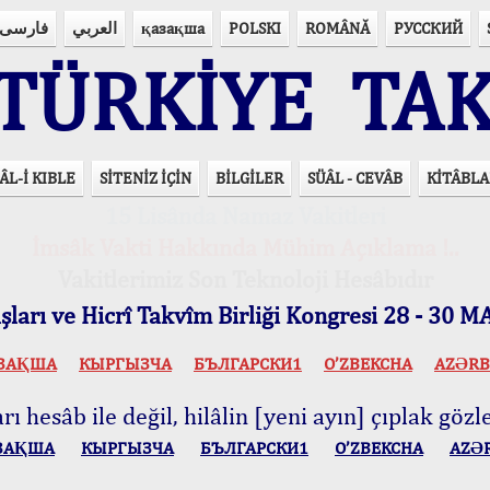
فارسی
العربي
қазақша
POLSKI
ROMÂNĂ
РУССКИЙ
ÜRKİYE TAK
ÂL-İ KIBLE
SİTENİZ İÇİN
BİLGİLER
SÜÂL - CEVÂB
KİTÂBLA
15 Lisânda Namaz Vakitleri
İmsâk Vakti Hakkında Mühim Açıklama !..
Vakitlerimiz Son Teknoloji Hesâbıdır
ları ve Hicrî Takvîm Birliği Kongresi 28 - 30
ЗАҚША
КЫPГЫЗЧA
БЪЛГАРСКИ1
O’ZBEKCHA
AZӘRB
ı hesâb ile değil, hilâlin [yeni ayın] çıplak gözle
ЗАҚША
КЫPГЫЗЧA
БЪЛГАРСКИ1
O’ZBEKCHA
AZӘ