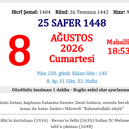
Hicrî Şemsî:
1404
Rûmî:
26 Temmuz 1442
Hızır:
25 SAFER 1448
8
AĞUSTOS
Mahallî
2026
18:5
Cumartesi
Yılın 220. günü, Kalan Gün : 145
8. Ay, 31 Gün, 32. Hafta
Gündüzün kısalması 1 dakika - Bugün ezânî sâat ayarlanma
imin hatası, kaptanın hatasına benzer. Gemi batınca, onunla bera
insan da batar. İmâm-ı Mâverdî “Rahmetullahi aleyh”
itlis’in kurtuluşu (1916) - Revan’ın fethi (1635) Sultan IV. Mehm
taht’a çıkması (1648)