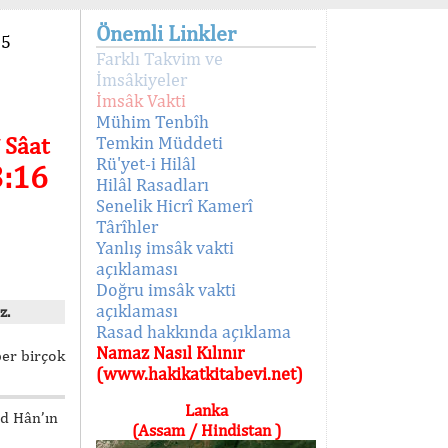
Önemli Linkler
95
Farklı Takvim ve
İmsâkiyeler
İmsâk Vakti
Mühim Tenbîh
 Sâat
Temkin Müddeti
Rü'yet-i Hilâl
3:16
Hilâl Rasadları
Senelik Hicrî Kamerî
Târîhler
Yanlış imsâk vakti
açıklaması
Doğru imsâk vakti
açıklaması
z.
Rasad hakkında açıklama
Namaz Nasıl Kılınır
ber birçok
(www.hakikatkitabevi.net)
Lanka
ed Hân’ın
(Assam / Hindistan )