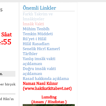
Önemli Linkler
95
Farklı Takvim ve
İmsâkiyeler
İmsâk Vakti
Mühim Tenbîh
 Sâat
Temkin Müddeti
Rü'yet-i Hilâl
4:55
Hilâl Rasadları
Senelik Hicrî Kamerî
Târîhler
Yanlış imsâk vakti
açıklaması
Doğru imsâk vakti
açıklaması
z.
Rasad hakkında açıklama
Namaz Nasıl Kılınır
ber birçok
(www.hakikatkitabevi.net)
Lumding
ed Hân’ın
(Assam / Hindistan )