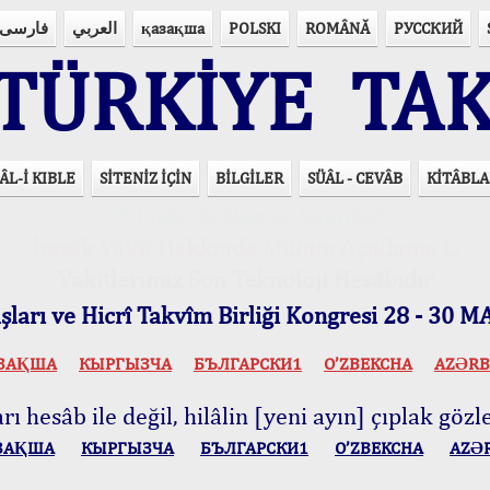
فارسی
العربي
қазақша
POLSKI
ROMÂNĂ
РУССКИЙ
ÜRKİYE TAK
ÂL-İ KIBLE
SİTENİZ İÇİN
BİLGİLER
SÜÂL - CEVÂB
KİTÂBLA
15 Lisânda Namaz Vakitleri
İmsâk Vakti Hakkında Mühim Açıklama !..
Vakitlerimiz Son Teknoloji Hesâbıdır
ları ve Hicrî Takvîm Birliği Kongresi 28 - 30
ЗАҚША
КЫPГЫЗЧA
БЪЛГАРСКИ1
O’ZBEKCHA
AZӘRB
ı hesâb ile değil, hilâlin [yeni ayın] çıplak gözle
ЗАҚША
КЫPГЫЗЧA
БЪЛГАРСКИ1
O’ZBEKCHA
AZӘ