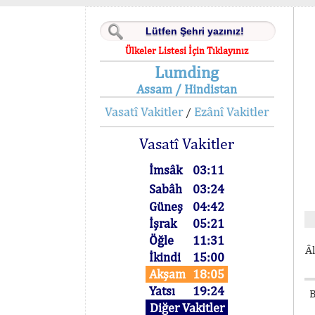
Ülkeler Listesi İçin Tıklayınız
Lumding
Assam / Hindistan
Vasatî Vakitler
Ezânî Vakitler
/
Vasatî Vakitler
İmsâk
03:11
Sabâh
03:24
Güneş
04:42
İşrak
05:21
Öğle
11:31
Âl
İkindi
15:00
Akşam
18:05
Yatsı
19:24
B
Diğer Vakitler