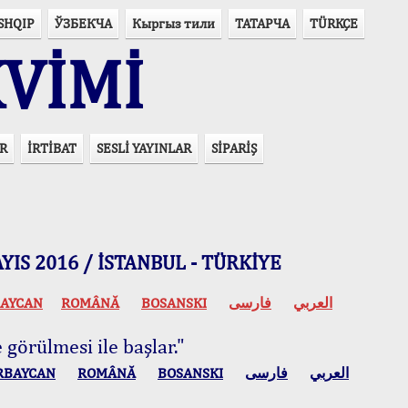
SHQIP
ЎЗБЕКЧА
Кыргыз тили
ТАТАРЧА
TÜRKÇE
VİMİ
R
İRTİBAT
SESLİ YAYINLAR
SİPARİŞ
 MAYIS 2016 / İSTANBUL - TÜRKİYE
AYCAN
ROMÂNĂ
BOSANSKI
فارسی
العربي
 görülmesi ile başlar."
RBAYCAN
ROMÂNĂ
BOSANSKI
فارسی
العربي