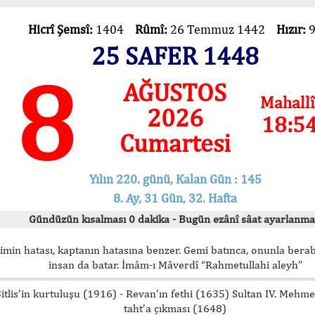
Hicrî Şemsî:
1404
Rûmî:
26 Temmuz 1442
Hızır:
25 SAFER 1448
8
AĞUSTOS
Mahallî
2026
18:5
Cumartesi
Yılın 220. günü, Kalan Gün : 145
8. Ay, 31 Gün, 32. Hafta
Gündüzün kısalması 0 dakika - Bugün ezânî sâat ayarlanma
imin hatası, kaptanın hatasına benzer. Gemi batınca, onunla bera
insan da batar. İmâm-ı Mâverdî “Rahmetullahi aleyh”
itlis’in kurtuluşu (1916) - Revan’ın fethi (1635) Sultan IV. Mehm
taht’a çıkması (1648)