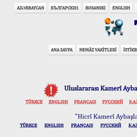
AZӘRBAYCAN
БЪЛГАРСКИ1
BOSANSKI
ENGLISH
T
ANA SAYFA
NEMÂZ VAKİTLERİ
İSTİKB
Uluslararası Kamerî Aybaş
TÜRKÇE
ENGLISH
FRANÇAIS
РУССКИЙ
ҚА
"Hicrî Kamerî Aybaşlar
TÜRKÇE
ENGLISH
FRANÇAIS
РУССКИЙ
ҚА