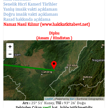
Senelik Hicrî Kamerî Târîhler
Yanlış imsâk vakti açıklaması
Doğru imsâk vakti açıklaması
Rasad hakkında açıklama
Namaz Nasıl Kılınır (www.hakikatkitabevi.net)
Diphu
(Assam / Hindistan )
+
−
Leaflet
| Powered by
Esri
|
Earthstar Geographics
Arz :
25° 51' Kuzey,
Tûl :
93° 26' Doğu
Şehirden Çıkan
yeşil
hat , kıble istikâmetidir.