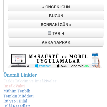
« ÖNCEKI GÜN
BUGÜN
SONRAKI GÜN »
TARIH
ARKA YAPRAK
Önemli Linkler
Farklı Takvim ve İmsâkiyeler
İmsâk Vakti
Mühim Tenbîh
Temkin Müddeti
Rü'yet-i Hilâl
Hilâl Rasadları