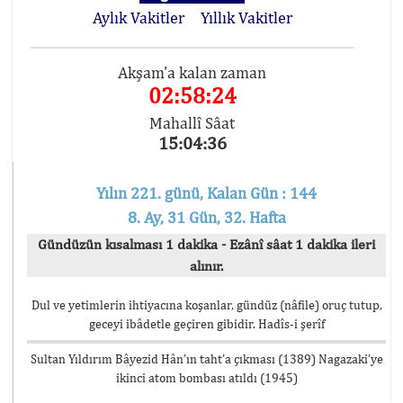
Aylık Vakitler
Yıllık Vakitler
Akşam'a kalan zaman
02:58:24
Mahallî Sâat
15:04:36
Yılın 221. günü, Kalan Gün : 144
8. Ay, 31 Gün, 32. Hafta
Gündüzün kısalması 1 dakika - Ezânî sâat 1 dakika ileri
alınır.
Dul ve yetimlerin ihtiyacına koşanlar, gündüz (nâfile) oruç tutup,
geceyi ibâdetle geçiren gibidir. Hadîs-i şerîf
Sultan Yıldırım Bâyezid Hân’ın taht’a çıkması (1389) Nagazaki’ye
ikinci atom bombası atıldı (1945)