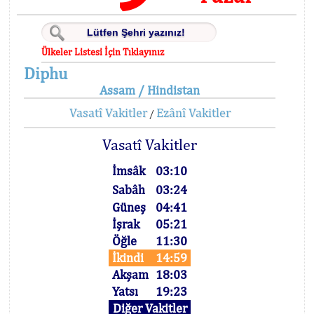
Ülkeler Listesi İçin Tıklayınız
Diphu
Assam / Hindistan
Vasatî Vakitler
Ezânî Vakitler
/
Vasatî Vakitler
İmsâk
03:10
Sabâh
03:24
Güneş
04:41
İşrak
05:21
Öğle
11:30
İkindi
14:59
Akşam
18:03
Yatsı
19:23
Diğer Vakitler