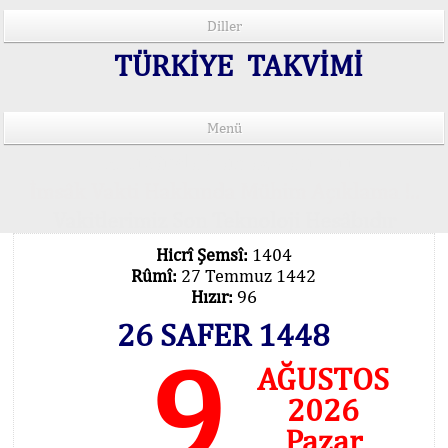
Diller
TÜRKİYE TAKVİMİ
Menü
15 Lisânda Namaz Vakitleri
İmsâk Vakti Hakkında Mühim Açıklama !..
Vakitlerimiz Son Teknoloji Hesâbıdır
Hicrî Şemsî:
1404
Rûmî:
27 Temmuz 1442
Hızır:
96
26 SAFER 1448
9
AĞUSTOS
2026
Pazar