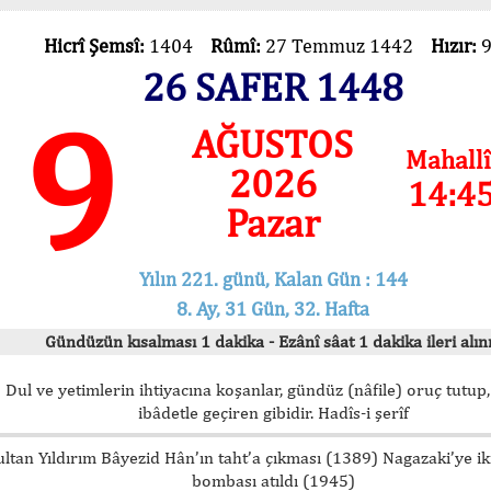
Hicrî Şemsî:
1404
Rûmî:
27 Temmuz 1442
Hızır:
26 SAFER 1448
9
AĞUSTOS
Mahallî
2026
14:4
Pazar
Yılın 221. günü, Kalan Gün : 144
8. Ay, 31 Gün, 32. Hafta
Gündüzün kısalması 1 dakika - Ezânî sâat 1 dakika ileri alını
Dul ve yetimlerin ihtiyacına koşanlar, gündüz (nâfile) oruç tutup,
ibâdetle geçiren gibidir. Hadîs-i şerîf
ultan Yıldırım Bâyezid Hân’ın taht’a çıkması (1389) Nagazaki’ye i
bombası atıldı (1945)