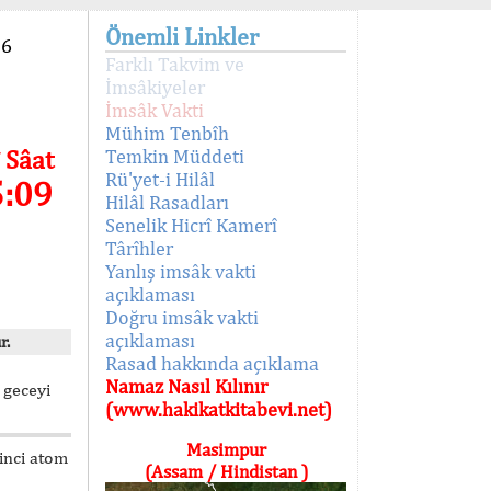
Önemli Linkler
96
Farklı Takvim ve
İmsâkiyeler
İmsâk Vakti
Mühim Tenbîh
 Sâat
Temkin Müddeti
Rü'yet-i Hilâl
5:09
Hilâl Rasadları
Senelik Hicrî Kamerî
Târîhler
Yanlış imsâk vakti
açıklaması
Doğru imsâk vakti
açıklaması
r.
Rasad hakkında açıklama
Namaz Nasıl Kılınır
 geceyi
(www.hakikatkitabevi.net)
Masimpur
kinci atom
(Assam / Hindistan )