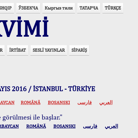
SHQIP
ЎЗБЕКЧА
Кыргыз тили
ТАТАРЧА
TÜRKÇE
VİMİ
R
İRTİBAT
SESLİ YAYINLAR
SİPARİŞ
 MAYIS 2016 / İSTANBUL - TÜRKİYE
AYCAN
ROMÂNĂ
BOSANSKI
فارسی
العربي
 görülmesi ile başlar."
RBAYCAN
ROMÂNĂ
BOSANSKI
فارسی
العربي