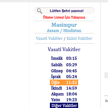
Ülkeler Listesi İçin Tıklayınız
Masimpur
Assam / Hindistan
Vasatî Vakitler
Ezânî Vakitler
/
Vasatî Vakitler
İmsâk
03:15
Sabâh
03:29
Güneş
04:45
İşrak
05:24
Öğle
11:32
İkindi
14:59
Akşam
18:04
Yatsı
19:23
S
Diğer Vakitler