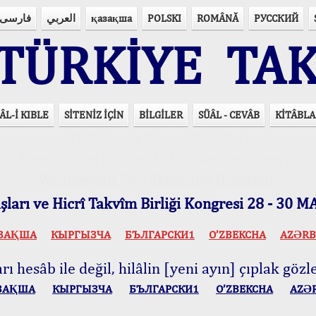
فارسی
العربي
қазақша
POLSKI
ROMÂNĂ
РУССКИЙ
ÜRKİYE TAK
ÂL-İ KIBLE
SİTENİZ İÇİN
BİLGİLER
SÜÂL - CEVÂB
KİTÂBLA
15 Lisânda Namaz Vakitleri
İmsâk Vakti Hakkında Mühim Açıklama !..
Vakitlerimiz Son Teknoloji Hesâbıdır
ları ve Hicrî Takvîm Birliği Kongresi 28 - 30
ЗАҚША
КЫPГЫЗЧA
БЪЛГАРСКИ1
O’ZBEKCHA
AZӘRB
ı hesâb ile değil, hilâlin [yeni ayın] çıplak gözle
ЗАҚША
КЫPГЫЗЧA
БЪЛГАРСКИ1
O’ZBEKCHA
AZӘ