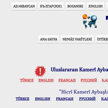
AZӘRBAYCAN
БЪЛГАРСКИ1
BOSANSKI
ENGLISH
T
ANA SAYFA
NEMÂZ VAKİTLERİ
İSTİKB
Uluslararası Kamerî Aybaş
TÜRKÇE
ENGLISH
FRANÇAIS
РУССКИЙ
ҚА
"Hicrî Kamerî Aybaşlar
TÜRKÇE
ENGLISH
FRANÇAIS
РУССКИЙ
ҚА