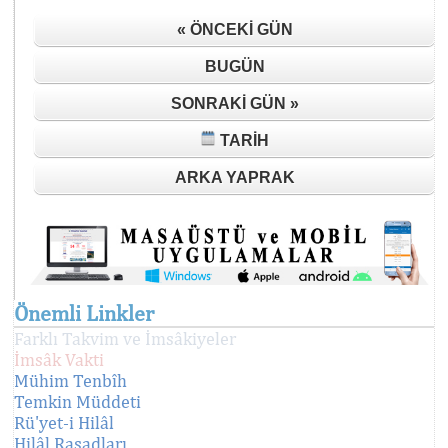
« ÖNCEKI GÜN
BUGÜN
SONRAKI GÜN »
TARIH
ARKA YAPRAK
Önemli Linkler
Farklı Takvim ve İmsâkiyeler
İmsâk Vakti
Mühim Tenbîh
Temkin Müddeti
Rü'yet-i Hilâl
Hilâl Rasadları