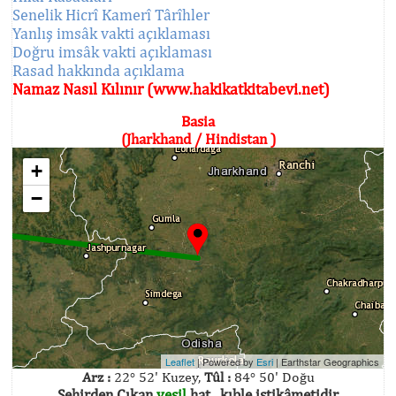
Senelik Hicrî Kamerî Târîhler
Yanlış imsâk vakti açıklaması
Doğru imsâk vakti açıklaması
Rasad hakkında açıklama
Namaz Nasıl Kılınır (www.hakikatkitabevi.net)
Basia
(Jharkhand / Hindistan )
+
−
Leaflet
| Powered by
Esri
|
Earthstar Geographics
Arz :
22° 52' Kuzey,
Tûl :
84° 50' Doğu
Şehirden Çıkan
yeşil
hat , kıble istikâmetidir.