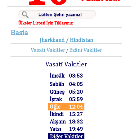
Ülkeler Listesi İçin Tıklayınız
Basia
Jharkhand / Hindistan
Vasatî Vakitler
Ezânî Vakitler
/
Vasatî Vakitler
İmsâk
03:53
Sabâh
04:05
Güneş
05:20
İşrak
05:59
Öğle
12:04
İkindi
15:27
Akşam
18:32
Yatsı
19:49
Diğer Vakitler