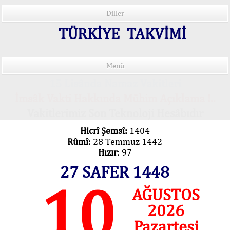
Diller
TÜRKİYE TAKVİMİ
Menü
15 Lisânda Namaz Vakitleri
İmsâk Vakti Hakkında Mühim Açıklama !..
Vakitlerimiz Son Teknoloji Hesâbıdır
Hicrî Şemsî:
1404
Rûmî:
28 Temmuz 1442
Hızır:
97
27 SAFER 1448
10
AĞUSTOS
2026
Pazartesi