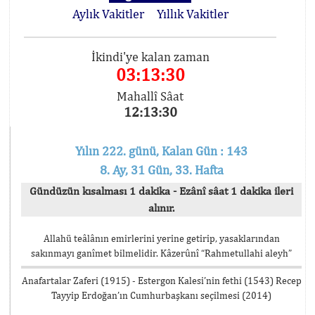
Aylık Vakitler
Yıllık Vakitler
İkindi'ye kalan zaman
03:13:30
Mahallî Sâat
12:13:30
Yılın 222. günü, Kalan Gün : 143
8. Ay, 31 Gün, 33. Hafta
Gündüzün kısalması 1 dakika - Ezânî sâat 1 dakika ileri
alınır.
Allahü teâlânın emirlerini yerine getirip, yasaklarından
sakınmayı ganîmet bilmelidir. Kâzerûnî “Rahmetullahi aleyh”
Anafartalar Zaferi (1915) - Estergon Kalesi’nin fethi (1543) Recep
Tayyip Erdoğan’ın Cumhurbaşkanı seçilmesi (2014)