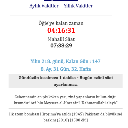
Aylık Vakitler
Yıllık Vakitler
Öğle'ye kalan zaman
04:16:31
Mahallî Sâat
07:38:29
Yılın 218. günü, Kalan Gün : 147
8. Ay, 31 Gün, 32. Hafta
Gündüzün kısalması 1 dakika - Bugün ezânî sâat
ayarlanmaz.
Cehennemin en pis kokan yeri, zinâ yapanların bulun-duğu
kısımdır! Atâ bin Meysere el-Horasânî “Rahmetullahi aleyh”
İlk atom bombası Hiroşima’ya atıldı (1945) Pakistan’da büyük sel
baskını (2010) [1500 ölü]