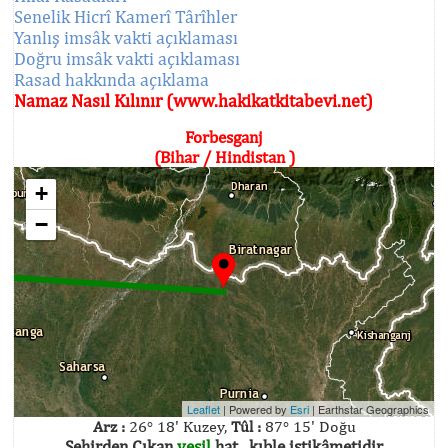
Senelik Hicrî Kamerî Târîhler
Yanlış imsâk vakti açıklaması
Doğru imsâk vakti açıklaması
Rasad hakkında açıklama
Namaz Nasıl Kılınır (www.hakikatkitabevi.net)
Forbesganj
(Bihar / Hindistan )
+
−
Leaflet
| Powered by
Esri
|
Earthstar Geographics
Arz :
26° 18' Kuzey,
Tûl :
87° 15' Doğu
Şehirden Çıkan
yeşil
hat , kıble istikâmetidir.