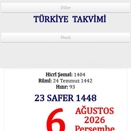
Diller
TÜRKİYE TAKVİMİ
Menü
15 Lisânda Namaz Vakitleri
İmsâk Vakti Hakkında Mühim Açıklama !..
Vakitlerimiz Son Teknoloji Hesâbıdır
Hicrî Şemsî:
1404
Rûmî:
24 Temmuz 1442
Hızır:
93
23 SAFER 1448
6
AĞUSTOS
2026
Perşembe