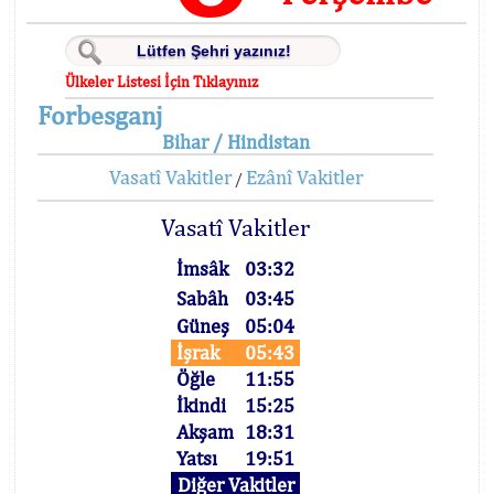
Ülkeler Listesi İçin Tıklayınız
Forbesganj
Bihar / Hindistan
Vasatî Vakitler
Ezânî Vakitler
/
Vasatî Vakitler
İmsâk
03:32
Sabâh
03:45
Güneş
05:04
İşrak
05:43
Öğle
11:55
İkindi
15:25
Akşam
18:31
Yatsı
19:51
Diğer Vakitler