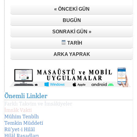
« ÖNCEKI GÜN
BUGÜN
SONRAKI GÜN »
TARIH
ARKA YAPRAK
Önemli Linkler
Farklı Takvim ve İmsâkiyeler
İmsâk Vakti
Mühim Tenbîh
Temkin Müddeti
Rü'yet-i Hilâl
Hilâl Rasadları