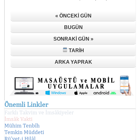
« ÖNCEKI GÜN
BUGÜN
SONRAKI GÜN »
TARIH
ARKA YAPRAK
Önemli Linkler
Farklı Takvim ve İmsâkiyeler
İmsâk Vakti
Mühim Tenbîh
Temkin Müddeti
Rü'yet-i Hilâl