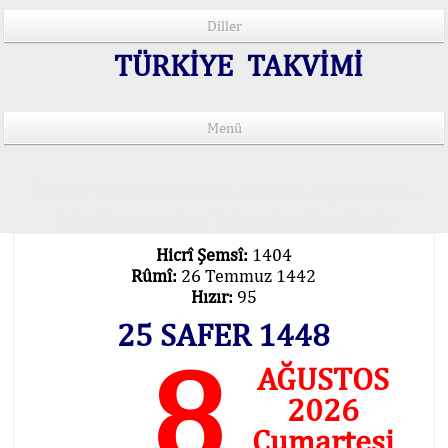
Diller
TÜRKİYE TAKVİMİ
Menü
15 Lisânda Namaz Vakitleri
İmsâk Vakti Hakkında Mühim Açıklama !..
Vakitlerimiz Son Teknoloji Hesâbıdır
Hicrî Şemsî:
1404
Rûmî:
26 Temmuz 1442
Hızır:
95
25 SAFER 1448
8
AĞUSTOS
2026
Cumartesi