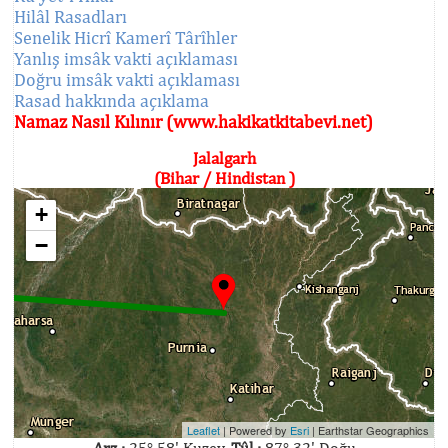
Hilâl Rasadları
Senelik Hicrî Kamerî Târîhler
Yanlış imsâk vakti açıklaması
Doğru imsâk vakti açıklaması
Rasad hakkında açıklama
Namaz Nasıl Kılınır (www.hakikatkitabevi.net)
Jalalgarh
(Bihar / Hindistan )
+
−
Leaflet
| Powered by
Esri
|
Earthstar Geographics
Arz :
25° 58' Kuzey,
Tûl :
87° 32' Doğu