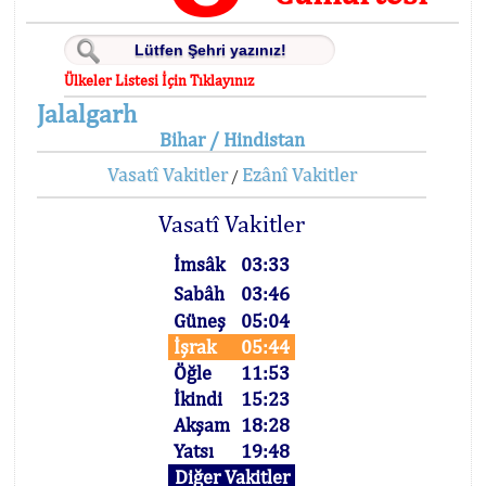
Ülkeler Listesi İçin Tıklayınız
Jalalgarh
Bihar / Hindistan
Vasatî Vakitler
Ezânî Vakitler
/
Vasatî Vakitler
İmsâk
03:33
Sabâh
03:46
Güneş
05:04
İşrak
05:44
Öğle
11:53
İkindi
15:23
Akşam
18:28
Yatsı
19:48
Diğer Vakitler