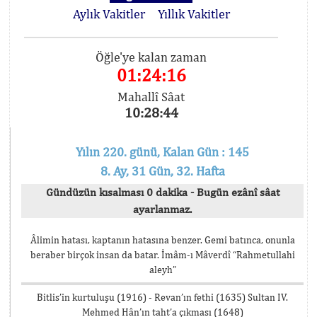
Aylık Vakitler
Yıllık Vakitler
Öğle'ye kalan zaman
01:24:16
Mahallî Sâat
10:28:44
Yılın 220. günü, Kalan Gün : 145
8. Ay, 31 Gün, 32. Hafta
Gündüzün kısalması 0 dakika - Bugün ezânî sâat
ayarlanmaz.
Âlimin hatası, kaptanın hatasına benzer. Gemi batınca, onunla
beraber birçok insan da batar. İmâm-ı Mâverdî “Rahmetullahi
aleyh”
Bitlis’in kurtuluşu (1916) - Revan’ın fethi (1635) Sultan IV.
Mehmed Hân’ın taht’a çıkması (1648)