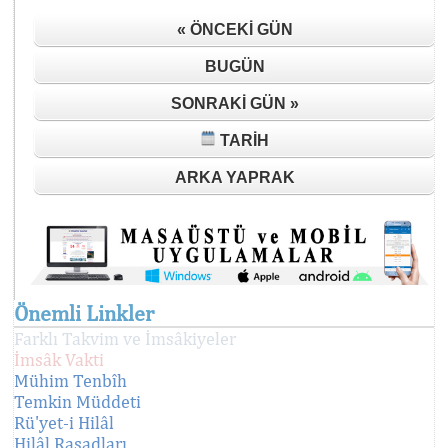
« ÖNCEKI GÜN
BUGÜN
SONRAKI GÜN »
TARIH
ARKA YAPRAK
Önemli Linkler
Farklı Takvim ve İmsâkiyeler
İmsâk Vakti
Mühim Tenbîh
Temkin Müddeti
Rü'yet-i Hilâl
Hilâl Rasadları