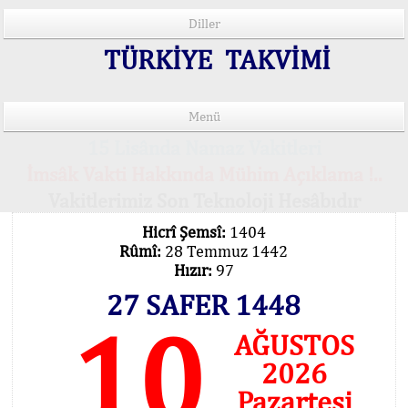
Diller
TÜRKİYE TAKVİMİ
Menü
15 Lisânda Namaz Vakitleri
İmsâk Vakti Hakkında Mühim Açıklama !..
Vakitlerimiz Son Teknoloji Hesâbıdır
Hicrî Şemsî:
1404
Rûmî:
28 Temmuz 1442
Hızır:
97
27 SAFER 1448
10
AĞUSTOS
2026
Pazartesi