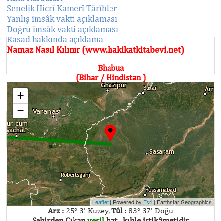
Senelik Hicrî Kamerî Târîhler
Yanlış imsâk vakti açıklaması
Doğru imsâk vakti açıklaması
Rasad hakkında açıklama
Namaz Nasıl Kılınır (www.hakikatkitabevi.net)
Bhabua
(Bihar / Hindistan )
+
−
Leaflet
| Powered by
Esri
|
Earthstar Geographics
Arz :
25° 3' Kuzey,
Tûl :
83° 37' Doğu
Şehirden Çıkan
yeşil
hat , kıble istikâmetidir.