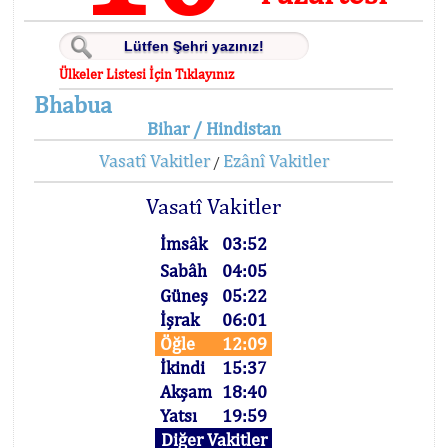
Ülkeler Listesi İçin Tıklayınız
Bhabua
Bihar / Hindistan
Vasatî Vakitler
Ezânî Vakitler
/
Vasatî Vakitler
İmsâk
03:52
Sabâh
04:05
Güneş
05:22
İşrak
06:01
Öğle
12:09
İkindi
15:37
Akşam
18:40
Yatsı
19:59
Diğer Vakitler