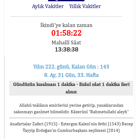
Aylık Vakitler
Yıllık Vakitler
İkindi'ye kalan zaman
01:58:22
Mahallî Sâat
13:38:38
Yılın 222. günü, Kalan Gün : 143
8. Ay, 31 Gün, 33. Hafta
Gündüzün kısalması 1 dakika - Ezânî sâat 1 dakika ileri
alınır.
Allahü teâlânın emirlerini yerine getirip, yasaklarından
sakınmayı ganîmet bilmelidir. Kâzerûnî “Rahmetullahi aleyh”
Anafartalar Zaferi (1915) - Estergon Kalesi’nin fethi (1543) Recep
Tayyip Erdoğan’ın Cumhurbaşkanı seçilmesi (2014)