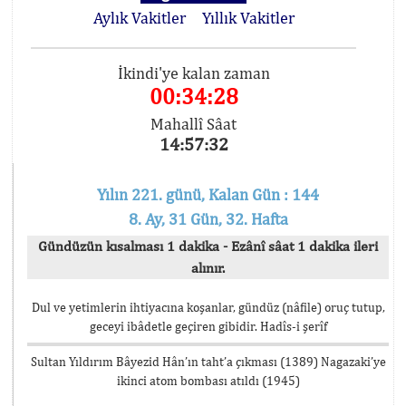
Aylık Vakitler
Yıllık Vakitler
İkindi'ye kalan zaman
00:34:28
Mahallî Sâat
14:57:32
Yılın 221. günü, Kalan Gün : 144
8. Ay, 31 Gün, 32. Hafta
Gündüzün kısalması 1 dakika - Ezânî sâat 1 dakika ileri
alınır.
Dul ve yetimlerin ihtiyacına koşanlar, gündüz (nâfile) oruç tutup,
geceyi ibâdetle geçiren gibidir. Hadîs-i şerîf
Sultan Yıldırım Bâyezid Hân’ın taht’a çıkması (1389) Nagazaki’ye
ikinci atom bombası atıldı (1945)