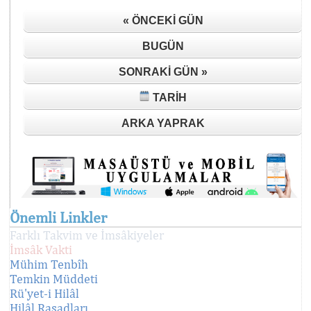
« ÖNCEKI GÜN
BUGÜN
SONRAKI GÜN »
TARIH
ARKA YAPRAK
Önemli Linkler
Farklı Takvim ve İmsâkiyeler
İmsâk Vakti
Mühim Tenbîh
Temkin Müddeti
Rü'yet-i Hilâl
Hilâl Rasadları