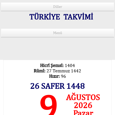
Diller
TÜRKİYE TAKVİMİ
Menü
15 Lisânda Namaz Vakitleri
İmsâk Vakti Hakkında Mühim Açıklama !..
Vakitlerimiz Son Teknoloji Hesâbıdır
Hicrî Şemsî:
1404
Rûmî:
27 Temmuz 1442
Hızır:
96
26 SAFER 1448
9
AĞUSTOS
2026
Pazar