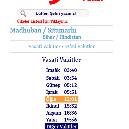
Ülkeler Listesi İçin Tıklayınız
Madhuban / Sitamarhi
Bihar / Hindistan
Vasatî Vakitler
Ezânî Vakitler
/
Vasatî Vakitler
İmsâk
03:40
Sabâh
03:54
Güneş
05:12
İşrak
05:51
Öğle
12:01
İkindi
15:32
Akşam
18:36
Yatsı
19:56
Diğer Vakitler