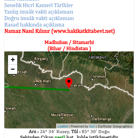
Senelik Hicrî Kamerî Târîhler
Yanlış imsâk vakti açıklaması
Doğru imsâk vakti açıklaması
Rasad hakkında açıklama
Namaz Nasıl Kılınır (www.hakikatkitabevi.net)
Madhuban / Sitamarhi
(Bihar / Hindistan )
+
−
Leaflet
| Powered by
Esri
|
Earthstar Geographics
Arz :
26° 34' Kuzey,
Tûl :
85° 30' Doğu
Şehirden Çıkan
yeşil
hat , kıble istikâmetidir.