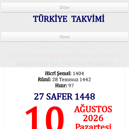
Diller
TÜRKİYE TAKVİMİ
Menü
15 Lisânda Namaz Vakitleri
İmsâk Vakti Hakkında Mühim Açıklama !..
Vakitlerimiz Son Teknoloji Hesâbıdır
Hicrî Şemsî:
1404
Rûmî:
28 Temmuz 1442
Hızır:
97
27 SAFER 1448
10
AĞUSTOS
2026
Pazartesi