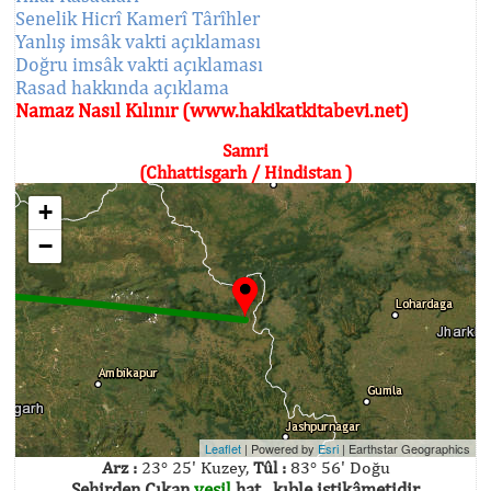
Senelik Hicrî Kamerî Târîhler
Yanlış imsâk vakti açıklaması
Doğru imsâk vakti açıklaması
Rasad hakkında açıklama
Namaz Nasıl Kılınır (www.hakikatkitabevi.net)
Samri
(Chhattisgarh / Hindistan )
+
−
Leaflet
| Powered by
Esri
|
Earthstar Geographics
Arz :
23° 25' Kuzey,
Tûl :
83° 56' Doğu
Şehirden Çıkan
yeşil
hat , kıble istikâmetidir.