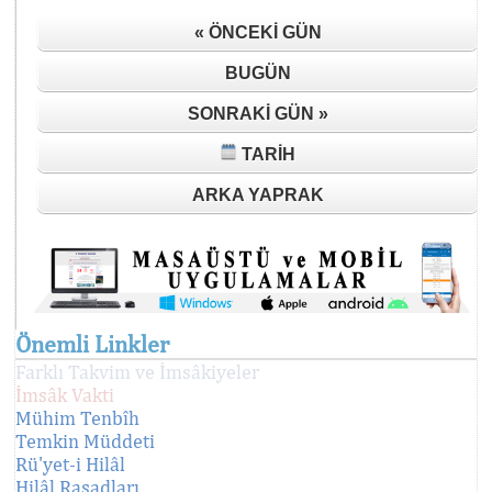
« ÖNCEKI GÜN
BUGÜN
SONRAKI GÜN »
TARIH
ARKA YAPRAK
Önemli Linkler
Farklı Takvim ve İmsâkiyeler
İmsâk Vakti
Mühim Tenbîh
Temkin Müddeti
Rü'yet-i Hilâl
Hilâl Rasadları