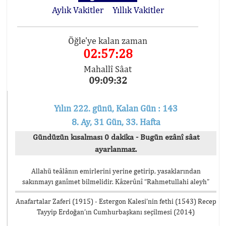
Aylık Vakitler
Yıllık Vakitler
Öğle'ye kalan zaman
02:57:28
Mahallî Sâat
09:09:32
Yılın 222. günü, Kalan Gün : 143
8. Ay, 31 Gün, 33. Hafta
Gündüzün kısalması 0 dakika - Bugün ezânî sâat
ayarlanmaz.
Allahü teâlânın emirlerini yerine getirip, yasaklarından
sakınmayı ganîmet bilmelidir. Kâzerûnî “Rahmetullahi aleyh”
Anafartalar Zaferi (1915) - Estergon Kalesi’nin fethi (1543) Recep
Tayyip Erdoğan’ın Cumhurbaşkanı seçilmesi (2014)