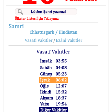
Ülkeler Listesi İçin Tıklayınız
Samri
Chhattisgarh / Hindistan
Vasatî Vakitler
Ezânî Vakitler
/
Vasatî Vakitler
İmsâk
03:55
Sabâh
04:08
Güneş
05:23
İşrak
06:02
Öğle
12:07
İkindi
15:32
Akşam
18:37
Yatsı
19:54
Diğer Vakitler