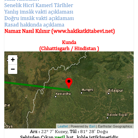
Senelik Hicrî Kamerî Târîhler
Yanlış imsâk vakti açıklaması
Doğru imsâk vakti açıklaması
Rasad hakkında açıklama
Namaz Nasıl Kılınır (www.hakikatkitabevi.net)
Kunda
(Chhattisgarh / Hindistan )
+
−
Leaflet
| Powered by
Esri
|
Earthstar Geographics
Arz :
22° 7' Kuzey,
Tûl :
81° 28' Doğu
Şehirden Çıkan
yeşil
hat , kıble istikâmetidir.