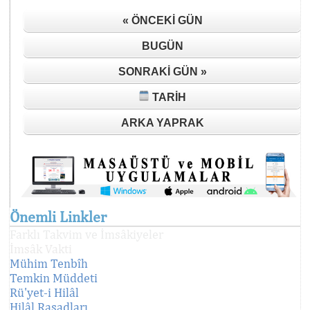
« ÖNCEKI GÜN
BUGÜN
SONRAKI GÜN »
TARIH
ARKA YAPRAK
Önemli Linkler
Farklı Takvim ve İmsâkiyeler
İmsâk Vakti
Mühim Tenbîh
Temkin Müddeti
Rü'yet-i Hilâl
Hilâl Rasadları