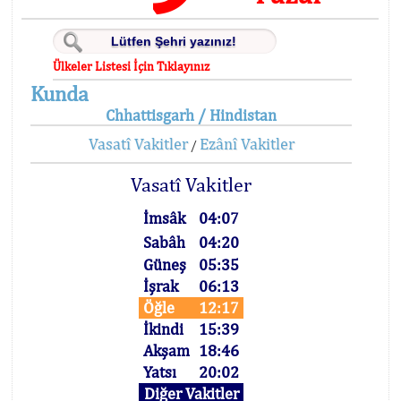
Ülkeler Listesi İçin Tıklayınız
Kunda
Chhattisgarh / Hindistan
Vasatî Vakitler
Ezânî Vakitler
/
Vasatî Vakitler
İmsâk
04:07
Sabâh
04:20
Güneş
05:35
İşrak
06:13
Öğle
12:17
İkindi
15:39
Akşam
18:46
Yatsı
20:02
Diğer Vakitler