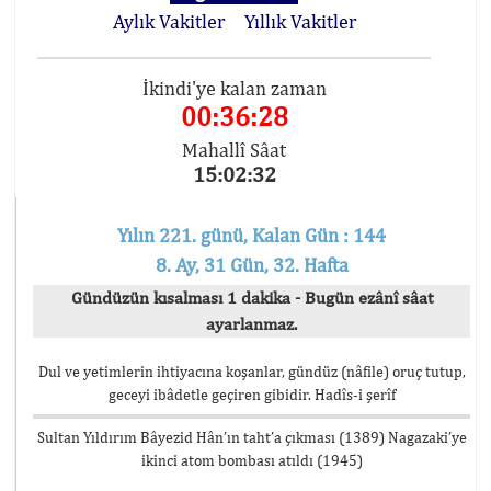
Aylık Vakitler
Yıllık Vakitler
İkindi'ye kalan zaman
00:36:27
Mahallî Sâat
15:02:33
Yılın 221. günü, Kalan Gün : 144
8. Ay, 31 Gün, 32. Hafta
Gündüzün kısalması 1 dakika - Bugün ezânî sâat
ayarlanmaz.
Dul ve yetimlerin ihtiyacına koşanlar, gündüz (nâfile) oruç tutup,
geceyi ibâdetle geçiren gibidir. Hadîs-i şerîf
Sultan Yıldırım Bâyezid Hân’ın taht’a çıkması (1389) Nagazaki’ye
ikinci atom bombası atıldı (1945)