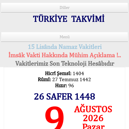
Diller
TÜRKİYE TAKVİMİ
Menü
15 Lisânda Namaz Vakitleri
İmsâk Vakti Hakkında Mühim Açıklama !..
Vakitlerimiz Son Teknoloji Hesâbıdır
Hicrî Şemsî:
1404
Rûmî:
27 Temmuz 1442
Hızır:
96
26 SAFER 1448
9
AĞUSTOS
2026
Pazar