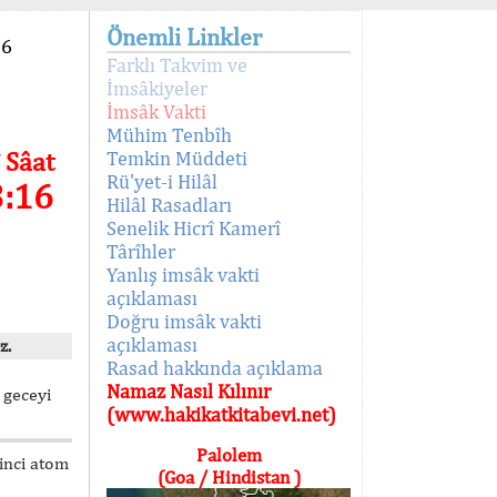
Önemli Linkler
96
Farklı Takvim ve
İmsâkiyeler
İmsâk Vakti
Mühim Tenbîh
 Sâat
Temkin Müddeti
Rü'yet-i Hilâl
3:16
Hilâl Rasadları
Senelik Hicrî Kamerî
Târîhler
Yanlış imsâk vakti
açıklaması
Doğru imsâk vakti
açıklaması
z.
Rasad hakkında açıklama
Namaz Nasıl Kılınır
 geceyi
(www.hakikatkitabevi.net)
Palolem
kinci atom
(Goa / Hindistan )