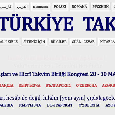
فارسی
العربي
қазақша
POLSKI
ROMÂNĂ
РУССКИЙ
ÜRKİYE TAK
ÂL-İ KIBLE
SİTENİZ İÇİN
BİLGİLER
SÜÂL - CEVÂB
KİTÂBLA
15 Lisânda Namaz Vakitleri
İmsâk Vakti Hakkında Mühim Açıklama !..
Vakitlerimiz Son Teknoloji Hesâbıdır
ları ve Hicrî Takvîm Birliği Kongresi 28 - 30
ЗАҚША
КЫPГЫЗЧA
БЪЛГАРСКИ1
O’ZBEKCHA
AZӘRB
ı hesâb ile değil, hilâlin [yeni ayın] çıplak gözle
ЗАҚША
КЫPГЫЗЧA
БЪЛГАРСКИ1
O’ZBEKCHA
AZӘ