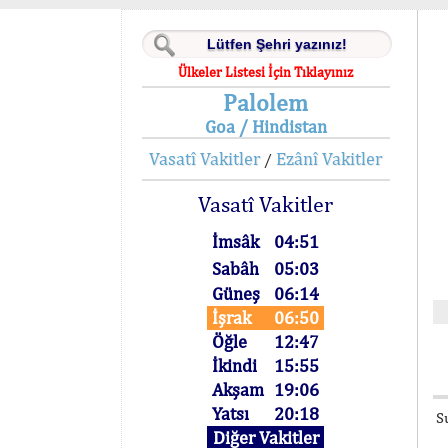
Ülkeler Listesi İçin Tıklayınız
Palolem
Goa / Hindistan
Vasatî Vakitler
Ezânî Vakitler
/
Vasatî Vakitler
İmsâk
04:51
Sabâh
05:03
Güneş
06:14
İşrak
06:50
Öğle
12:47
İkindi
15:55
Akşam
19:06
Yatsı
20:18
S
Diğer Vakitler