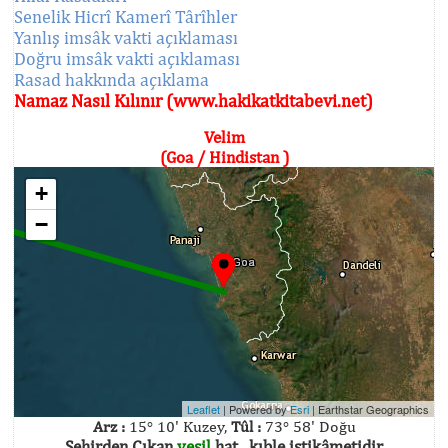
Senelik Hicrî Kamerî Târîhler
Yanlış imsâk vakti açıklaması
Doğru imsâk vakti açıklaması
Rasad hakkında açıklama
Namaz Nasıl Kılınır (www.hakikatkitabevi.net)
Velim
(Goa / Hindistan )
+
−
Leaflet
| Powered by
Esri
|
Earthstar Geographics
Arz :
15° 10' Kuzey,
Tûl :
73° 58' Doğu
Şehirden Çıkan
yeşil
hat , kıble istikâmetidir.