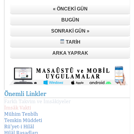
« ÖNCEKI GÜN
BUGÜN
SONRAKI GÜN »
TARIH
ARKA YAPRAK
Önemli Linkler
Farklı Takvim ve İmsâkiyeler
İmsâk Vakti
Mühim Tenbîh
Temkin Müddeti
Rü'yet-i Hilâl
Hilâl Rasadları