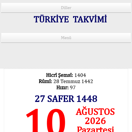
Diller
TÜRKİYE TAKVİMİ
Menü
15 Lisânda Namaz Vakitleri
İmsâk Vakti Hakkında Mühim Açıklama !..
Vakitlerimiz Son Teknoloji Hesâbıdır
Hicrî Şemsî:
1404
Rûmî:
28 Temmuz 1442
Hızır:
97
27 SAFER 1448
10
AĞUSTOS
2026
Pazartesi