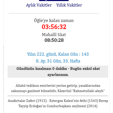
Aylık Vakitler
Yıllık Vakitler
Öğle'ye kalan zaman
03:56:32
Mahallî Sâat
08:50:28
Yılın 222. günü, Kalan Gün : 143
8. Ay, 31 Gün, 33. Hafta
Gündüzün kısalması 0 dakika - Bugün ezânî sâat
ayarlanmaz.
Allahü teâlânın emirlerini yerine getirip, yasaklarından
sakınmayı ganîmet bilmelidir. Kâzerûnî “Rahmetullahi aleyh”
Anafartalar Zaferi (1915) - Estergon Kalesi’nin fethi (1543) Recep
Tayyip Erdoğan’ın Cumhurbaşkanı seçilmesi (2014)