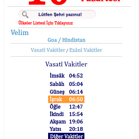
Ülkeler Listesi İçin Tıklayınız
Velim
Goa / Hindistan
Vasatî Vakitler
Ezânî Vakitler
/
Vasatî Vakitler
İmsâk
04:52
Sabâh
05:04
Güneş
06:14
İşrak
06:50
Öğle
12:47
İkindi
15:54
Akşam
19:06
Yatsı
20:18
Diğer Vakitler