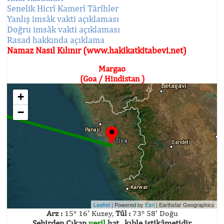
Senelik Hicrî Kamerî Târîhler
Yanlış imsâk vakti açıklaması
Doğru imsâk vakti açıklaması
Rasad hakkında açıklama
Namaz Nasıl Kılınır (www.hakikatkitabevi.net)
Margao
(Goa / Hindistan )
+
−
Leaflet
| Powered by
Esri
|
Earthstar Geographics
Arz :
15° 16' Kuzey,
Tûl :
73° 58' Doğu
Şehirden Çıkan
yeşil
hat , kıble istikâmetidir.