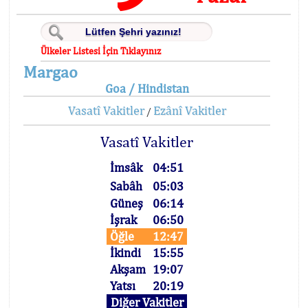
Ülkeler Listesi İçin Tıklayınız
Margao
Goa / Hindistan
Vasatî Vakitler
Ezânî Vakitler
/
Vasatî Vakitler
İmsâk
04:51
Sabâh
05:03
Güneş
06:14
İşrak
06:50
Öğle
12:47
İkindi
15:55
Akşam
19:07
Yatsı
20:19
Diğer Vakitler