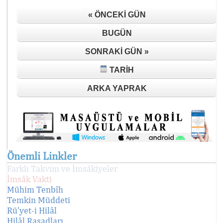
« ÖNCEKI GÜN
BUGÜN
SONRAKI GÜN »
TARIH
ARKA YAPRAK
Önemli Linkler
Farklı Takvim ve İmsâkiyeler
İmsâk Vakti
Mühim Tenbîh
Temkin Müddeti
Rü'yet-i Hilâl
Hilâl Rasadları