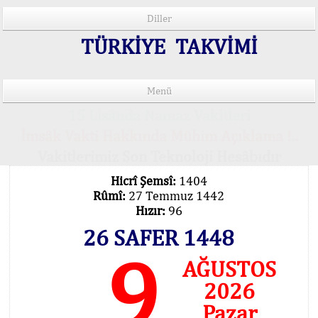
Diller
TÜRKİYE TAKVİMİ
Menü
15 Lisânda Namaz Vakitleri
İmsâk Vakti Hakkında Mühim Açıklama !..
Vakitlerimiz Son Teknoloji Hesâbıdır
Hicrî Şemsî:
1404
Rûmî:
27 Temmuz 1442
Hızır:
96
26 SAFER 1448
9
AĞUSTOS
2026
Pazar