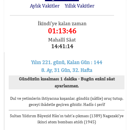
Aylık Vakitler
Yıllık Vakitler
İkindi'ye kalan zaman
01:13:46
Mahallî Sâat
14:41:14
Yılın 221. günü, Kalan Gün : 144
8. Ay, 31 Gün, 32. Hafta
Gündüzün kısalması 1 dakika - Bugün ezânî sâat
ayarlanmaz.
Dul ve yetimlerin ihtiyacına koşanlar, gündüz (nâfile) oruç tutup,
geceyi ibâdetle geçiren gibidir. Hadîs-i şerîf
Sultan Yıldırım Bâyezid Hân’ın taht’a çıkması (1389) Nagazaki’ye
ikinci atom bombası atıldı (1945)