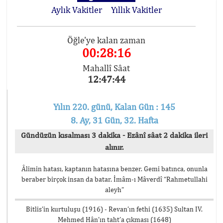
Aylık Vakitler
Yıllık Vakitler
Öğle'ye kalan zaman
00:28:16
Mahallî Sâat
12:47:44
Yılın 220. günü, Kalan Gün : 145
8. Ay, 31 Gün, 32. Hafta
Gündüzün kısalması 3 dakika - Ezânî sâat 2 dakika ileri
alınır.
Âlimin hatası, kaptanın hatasına benzer. Gemi batınca, onunla
beraber birçok insan da batar. İmâm-ı Mâverdî “Rahmetullahi
aleyh”
Bitlis’in kurtuluşu (1916) - Revan’ın fethi (1635) Sultan IV.
Mehmed Hân’ın taht’a çıkması (1648)