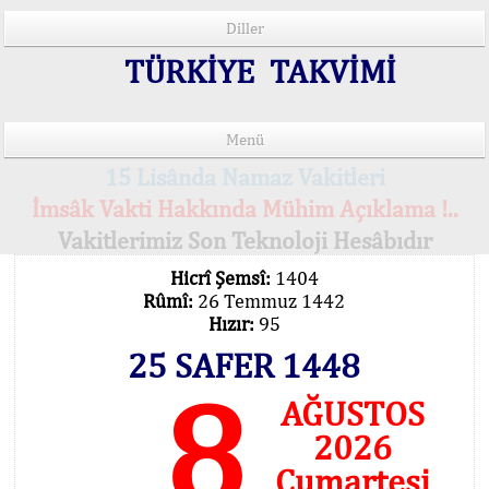
Diller
TÜRKİYE TAKVİMİ
Menü
15 Lisânda Namaz Vakitleri
İmsâk Vakti Hakkında Mühim Açıklama !..
Vakitlerimiz Son Teknoloji Hesâbıdır
Hicrî Şemsî:
1404
Rûmî:
26 Temmuz 1442
Hızır:
95
25 SAFER 1448
8
AĞUSTOS
2026
Cumartesi