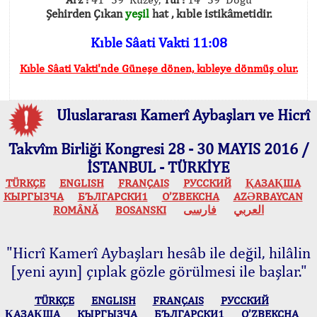
Şehirden Çıkan
yeşil
hat , kıble istikâmetidir.
Kıble Sâati Vakti 11:08
Kıble Sâati Vakti'nde Güneşe dönen, kıbleye dönmüş olur.
Uluslararası Kamerî Aybaşları ve Hicrî
Takvîm Birliği Kongresi 28 - 30 MAYIS 2016 /
İSTANBUL - TÜRKİYE
TÜRKÇE
ENGLISH
FRANÇAIS
РУССКИЙ
ҚАЗАҚША
КЫPГЫЗЧA
БЪЛГАРСКИ1
O’ZBEKCHA
AZӘRBAYCAN
ROMÂNĂ
BOSANSKI
فارسی
العربي
"Hicrî Kamerî Aybaşları hesâb ile değil, hilâlin
[yeni ayın] çıplak gözle görülmesi ile başlar."
TÜRKÇE
ENGLISH
FRANÇAIS
РУССКИЙ
ҚАЗАҚША
КЫPГЫЗЧA
БЪЛГАРСКИ1
O’ZBEKCHA