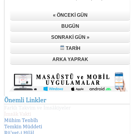
« ÖNCEKI GÜN
BUGÜN
SONRAKI GÜN »
TARIH
ARKA YAPRAK
Önemli Linkler
Farklı Takvim ve İmsâkiyeler
İmsâk Vakti
Mühim Tenbîh
Temkin Müddeti
Rü'yet-i Hilâl