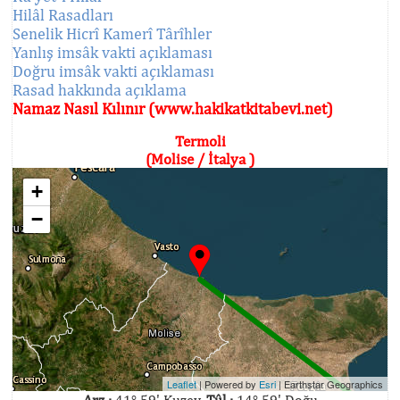
Hilâl Rasadları
Senelik Hicrî Kamerî Târîhler
Yanlış imsâk vakti açıklaması
Doğru imsâk vakti açıklaması
Rasad hakkında açıklama
Namaz Nasıl Kılınır (www.hakikatkitabevi.net)
Termoli
(Molise / İtalya )
+
−
Leaflet
| Powered by
Esri
|
Earthstar Geographics
Arz :
41° 59' Kuzey,
Tûl :
14° 59' Doğu