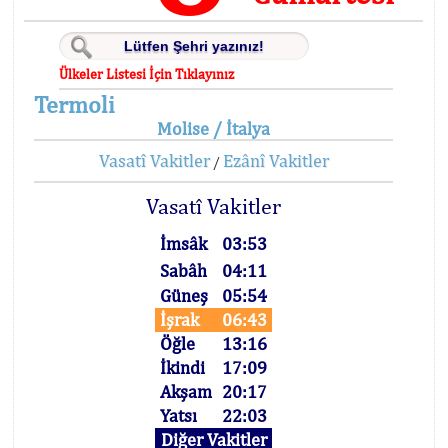
Ülkeler Listesi İçin Tıklayınız
Termoli
Molise / İtalya
Vasatî Vakitler
Ezânî Vakitler
/
Vasatî Vakitler
İmsâk
03:53
Sabâh
04:11
Güneş
05:54
İşrak
06:43
Öğle
13:16
İkindi
17:09
Akşam
20:17
Yatsı
22:03
Diğer Vakitler