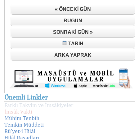
« ÖNCEKI GÜN
BUGÜN
SONRAKI GÜN »
TARIH
ARKA YAPRAK
Önemli Linkler
Farklı Takvim ve İmsâkiyeler
İmsâk Vakti
Mühim Tenbîh
Temkin Müddeti
Rü'yet-i Hilâl
Hilâl Rasadları