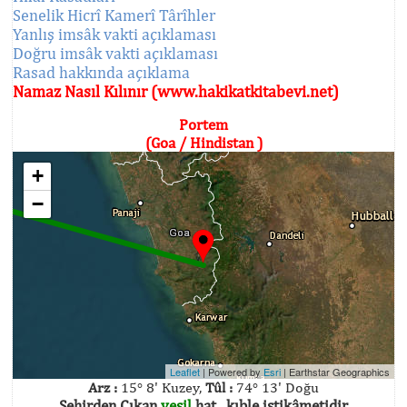
Senelik Hicrî Kamerî Târîhler
Yanlış imsâk vakti açıklaması
Doğru imsâk vakti açıklaması
Rasad hakkında açıklama
Namaz Nasıl Kılınır (www.hakikatkitabevi.net)
Portem
(Goa / Hindistan )
+
−
Leaflet
| Powered by
Esri
|
Earthstar Geographics
Arz :
15° 8' Kuzey,
Tûl :
74° 13' Doğu
Şehirden Çıkan
yeşil
hat , kıble istikâmetidir.