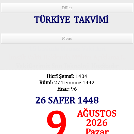
Diller
TÜRKİYE TAKVİMİ
Menü
15 Lisânda Namaz Vakitleri
İmsâk Vakti Hakkında Mühim Açıklama !..
Vakitlerimiz Son Teknoloji Hesâbıdır
Hicrî Şemsî:
1404
Rûmî:
27 Temmuz 1442
Hızır:
96
26 SAFER 1448
9
AĞUSTOS
2026
Pazar