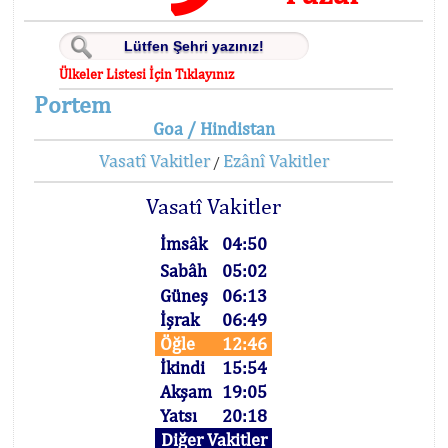
Ülkeler Listesi İçin Tıklayınız
Portem
Goa / Hindistan
Vasatî Vakitler
Ezânî Vakitler
/
Vasatî Vakitler
İmsâk
04:50
Sabâh
05:02
Güneş
06:13
İşrak
06:49
Öğle
12:46
İkindi
15:54
Akşam
19:05
Yatsı
20:18
Diğer Vakitler