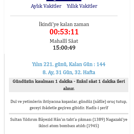
Aylık Vakitler
Yıllık Vakitler
İkindi'ye kalan zaman
00:53:11
Mahallî Sâat
15:00:49
Yılın 221. günü, Kalan Gün : 144
8. Ay, 31 Gün, 32. Hafta
Gündüzün kısalması 1 dakika - Ezânî sâat 1 dakika ileri
alınır.
Dul ve yetimlerin ihtiyacına koşanlar, gündüz (nâfile) oruç tutup,
geceyi ibâdetle geçiren gibidir. Hadîs-i şerîf
Sultan Yıldırım Bâyezid Hân’ın taht’a çıkması (1389) Nagazaki’ye
ikinci atom bombası atıldı (1945)