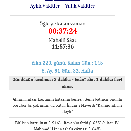
Aylık Vakitler
Yıllık Vakitler
Öğle'ye kalan zaman
00:37:24
Mahallî Sâat
11:57:36
Yılın 220. günü, Kalan Gün : 145
8. Ay, 31 Gün, 32. Hafta
Gündüzün kısalması 2 dakika - Ezânî sâat 1 dakika ileri
alınır.
Âlimin hatası, kaptanın hatasına benzer. Gemi batınca, onunla
beraber birçok insan da batar. İmâm-ı Mâverdî “Rahmetullahi
aleyh”
Bitlis’in kurtuluşu (1916) - Revan’ın fethi (1635) Sultan IV.
Mehmed Hân’ın taht’a çıkması (1648)