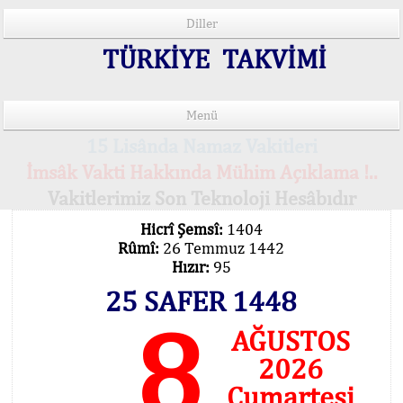
Diller
TÜRKİYE TAKVİMİ
Menü
15 Lisânda Namaz Vakitleri
İmsâk Vakti Hakkında Mühim Açıklama !..
Vakitlerimiz Son Teknoloji Hesâbıdır
Hicrî Şemsî:
1404
Rûmî:
26 Temmuz 1442
Hızır:
95
25 SAFER 1448
8
AĞUSTOS
2026
Cumartesi