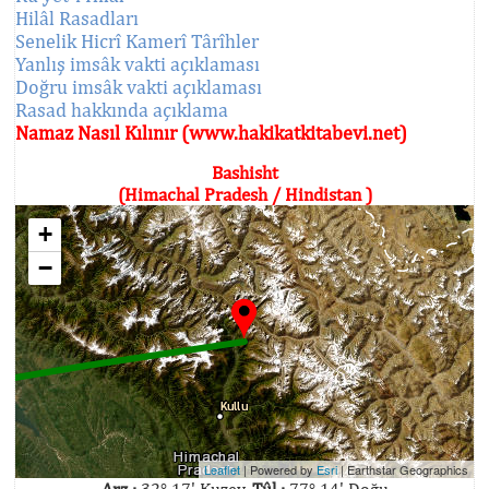
Hilâl Rasadları
Senelik Hicrî Kamerî Târîhler
Yanlış imsâk vakti açıklaması
Doğru imsâk vakti açıklaması
Rasad hakkında açıklama
Namaz Nasıl Kılınır (www.hakikatkitabevi.net)
Bashisht
(Himachal Pradesh / Hindistan )
+
−
Leaflet
| Powered by
Esri
|
Earthstar Geographics
Arz :
32° 17' Kuzey,
Tûl :
77° 14' Doğu