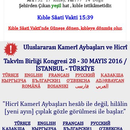
Şehirden Çıkan
yeşil
hat , kıble istikâmetidir.
Kıble Sâati Vakti 15:39
Kıble Sâati Vakti'nde Güneşe dönen, kıbleye dönmüş olur.
Uluslararası Kamerî Aybaşları ve Hicrî
Takvîm Birliği Kongresi 28 - 30 MAYIS 2016 /
İSTANBUL - TÜRKİYE
TÜRKÇE
ENGLISH
FRANÇAIS
РУССКИЙ
ҚАЗАҚША
КЫPГЫЗЧA
БЪЛГАРСКИ1
O’ZBEKCHA
AZӘRBAYCAN
ROMÂNĂ
BOSANSKI
فارسی
العربي
"Hicrî Kamerî Aybaşları hesâb ile değil, hilâlin
[yeni ayın] çıplak gözle görülmesi ile başlar."
TÜRKÇE
ENGLISH
FRANÇAIS
РУССКИЙ
ҚАЗАҚША
КЫPГЫЗЧA
БЪЛГАРСКИ1
O’ZBEKCHA