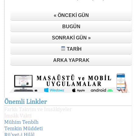
« ÖNCEKI GÜN
BUGÜN
SONRAKI GÜN »
TARIH
ARKA YAPRAK
Önemli Linkler
Farklı Takvim ve İmsâkiyeler
İmsâk Vakti
Mühim Tenbîh
Temkin Müddeti
Rü'yet-i Hilâl