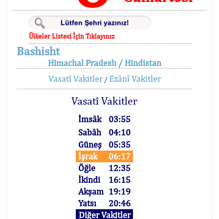
Ülkeler Listesi İçin Tıklayınız
Bashisht
Himachal Pradesh / Hindistan
Vasatî Vakitler
Ezânî Vakitler
/
Vasatî Vakitler
İmsâk
03:55
Sabâh
04:10
Güneş
05:35
İşrak
06:17
Öğle
12:35
İkindi
16:15
Akşam
19:19
Yatsı
20:46
Diğer Vakitler