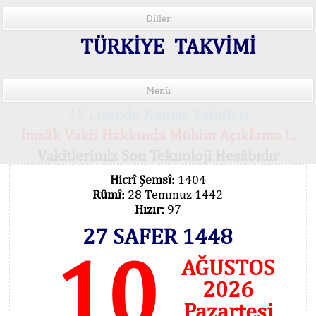
Diller
TÜRKİYE TAKVİMİ
Menü
15 Lisânda Namaz Vakitleri
İmsâk Vakti Hakkında Mühim Açıklama !..
Vakitlerimiz Son Teknoloji Hesâbıdır
Hicrî Şemsî:
1404
Rûmî:
28 Temmuz 1442
Hızır:
97
27 SAFER 1448
10
AĞUSTOS
2026
Pazartesi