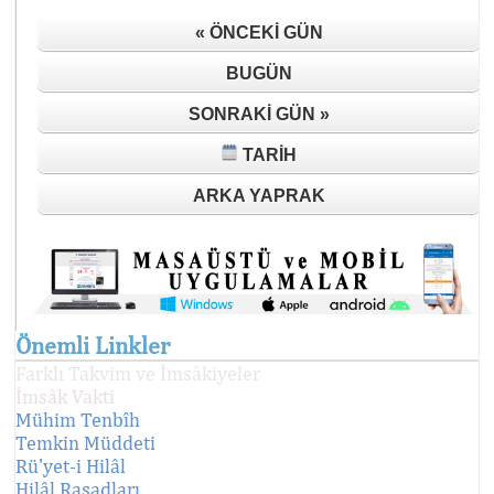
« ÖNCEKI GÜN
BUGÜN
SONRAKI GÜN »
TARIH
ARKA YAPRAK
Önemli Linkler
Farklı Takvim ve İmsâkiyeler
İmsâk Vakti
Mühim Tenbîh
Temkin Müddeti
Rü'yet-i Hilâl
Hilâl Rasadları