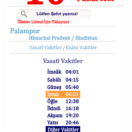
Ülkeler Listesi İçin Tıklayınız
Palampur
Himachal Pradesh / Hindistan
Vasatî Vakitler
Ezânî Vakitler
/
Vasatî Vakitler
İmsâk
04:01
Sabâh
04:15
Güneş
05:40
İşrak
06:21
Öğle
12:38
İkindi
16:18
Akşam
19:20
Yatsı
20:46
Diğer Vakitler