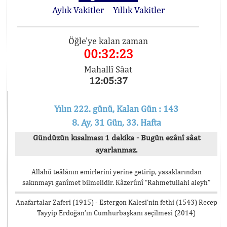
Aylık Vakitler
Yıllık Vakitler
Öğle'ye kalan zaman
00:32:23
Mahallî Sâat
12:05:37
Yılın 222. günü, Kalan Gün : 143
8. Ay, 31 Gün, 33. Hafta
Gündüzün kısalması 1 dakika - Bugün ezânî sâat
ayarlanmaz.
Allahü teâlânın emirlerini yerine getirip, yasaklarından
sakınmayı ganîmet bilmelidir. Kâzerûnî “Rahmetullahi aleyh”
Anafartalar Zaferi (1915) - Estergon Kalesi’nin fethi (1543) Recep
Tayyip Erdoğan’ın Cumhurbaşkanı seçilmesi (2014)