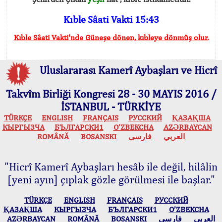
Kıble Sâati Vakti 15:43
Kıble Sâati Vakti'nde Güneşe dönen, kıbleye dönmüş olur.
Uluslararası Kamerî Aybaşları ve Hicrî
Takvîm Birliği Kongresi 28 - 30 MAYIS 2016 /
İSTANBUL - TÜRKİYE
TÜRKÇE
ENGLISH
FRANÇAIS
РУССКИЙ
ҚАЗАҚША
КЫPГЫЗЧA
БЪЛГАРСКИ1
O’ZBEKCHA
AZӘRBAYCAN
ROMÂNĂ
BOSANSKI
فارسی
العربي
"Hicrî Kamerî Aybaşları hesâb ile değil, hilâlin
[yeni ayın] çıplak gözle görülmesi ile başlar."
TÜRKÇE
ENGLISH
FRANÇAIS
РУССКИЙ
ҚАЗАҚША
КЫPГЫЗЧA
БЪЛГАРСКИ1
O’ZBEKCHA
AZӘRBAYCAN
ROMÂNĂ
BOSANSKI
فارسی
العربي