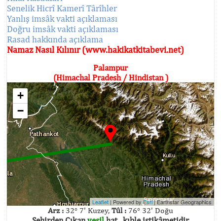
Senelik Hicrî Kamerî Târîhler
Yanlış imsâk vakti açıklaması
Doğru imsâk vakti açıklaması
Rasad hakkında açıklama
Namaz Nasıl Kılınır (www.hakikatkitabevi.net)
Palampur
(Himachal Pradesh / Hindistan )
+
−
Leaflet
| Powered by
Esri
|
Earthstar Geographics
Arz :
32° 7' Kuzey,
Tûl :
76° 32' Doğu
Şehirden Çıkan
yeşil
hat , kıble istikâmetidir.