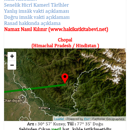
Senelik Hicrî Kamerî Târîhler
Yanlış imsâk vakti açıklaması
Doğru imsâk vakti açıklaması
Rasad hakkında açıklama
Namaz Nasıl Kılınır (www.hakikatkitabevi.net)
Chopal
(Himachal Pradesh / Hindistan )
+
−
Leaflet
| Powered by
Esri
|
Earthstar Geographics
Arz :
30° 57' Kuzey,
Tûl :
77° 35' Doğu
Şehirden Çıkan
yeşil
hat , kıble istikâmetidir.