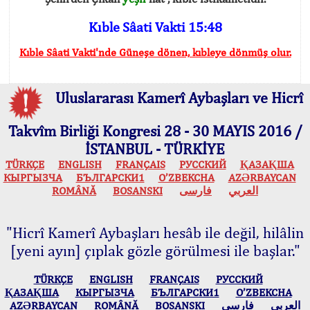
Kıble Sâati Vakti 15:48
Kıble Sâati Vakti'nde Güneşe dönen, kıbleye dönmüş olur.
Uluslararası Kamerî Aybaşları ve Hicrî
Takvîm Birliği Kongresi 28 - 30 MAYIS 2016 /
İSTANBUL - TÜRKİYE
TÜRKÇE
ENGLISH
FRANÇAIS
РУССКИЙ
ҚАЗАҚША
КЫPГЫЗЧA
БЪЛГАРСКИ1
O’ZBEKCHA
AZӘRBAYCAN
ROMÂNĂ
BOSANSKI
فارسی
العربي
"Hicrî Kamerî Aybaşları hesâb ile değil, hilâlin
[yeni ayın] çıplak gözle görülmesi ile başlar."
TÜRKÇE
ENGLISH
FRANÇAIS
РУССКИЙ
ҚАЗАҚША
КЫPГЫЗЧA
БЪЛГАРСКИ1
O’ZBEKCHA
AZӘRBAYCAN
ROMÂNĂ
BOSANSKI
فارسی
العربي