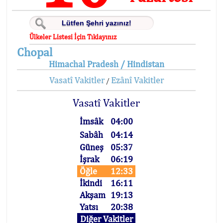
Ülkeler Listesi İçin Tıklayınız
Chopal
Himachal Pradesh / Hindistan
Vasatî Vakitler
Ezânî Vakitler
/
Vasatî Vakitler
İmsâk
04:00
Sabâh
04:14
Güneş
05:37
İşrak
06:19
Öğle
12:33
İkindi
16:11
Akşam
19:13
Yatsı
20:38
Diğer Vakitler