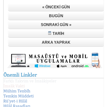
« ÖNCEKI GÜN
BUGÜN
SONRAKI GÜN »
TARIH
ARKA YAPRAK
Önemli Linkler
Farklı Takvim ve İmsâkiyeler
İmsâk Vakti
Mühim Tenbîh
Temkin Müddeti
Rü'yet-i Hilâl
Hilâl Rasadları