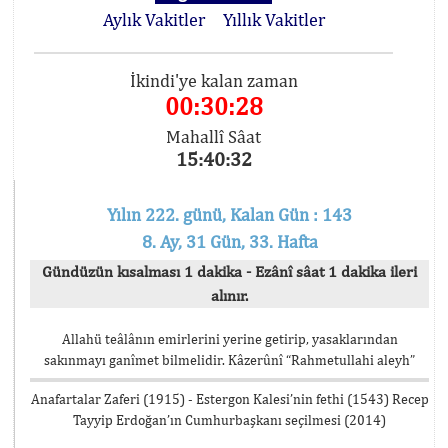
Aylık Vakitler
Yıllık Vakitler
İkindi'ye kalan zaman
00:30:28
Mahallî Sâat
15:40:32
Yılın 222. günü, Kalan Gün : 143
8. Ay, 31 Gün, 33. Hafta
Gündüzün kısalması 1 dakika - Ezânî sâat 1 dakika ileri
alınır.
Allahü teâlânın emirlerini yerine getirip, yasaklarından
sakınmayı ganîmet bilmelidir. Kâzerûnî “Rahmetullahi aleyh”
Anafartalar Zaferi (1915) - Estergon Kalesi’nin fethi (1543) Recep
Tayyip Erdoğan’ın Cumhurbaşkanı seçilmesi (2014)