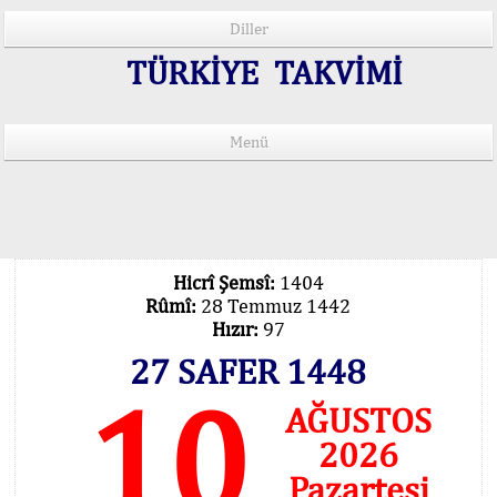
Diller
TÜRKİYE TAKVİMİ
Menü
15 Lisânda Namaz Vakitleri
İmsâk Vakti Hakkında Mühim Açıklama !..
Vakitlerimiz Son Teknoloji Hesâbıdır
Hicrî Şemsî:
1404
Rûmî:
28 Temmuz 1442
Hızır:
97
27 SAFER 1448
10
AĞUSTOS
2026
Pazartesi