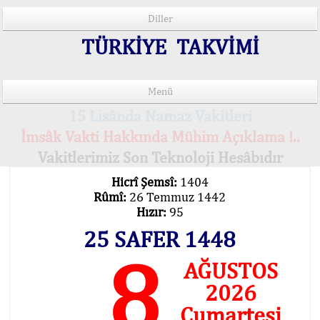
Diller
TÜRKİYE TAKVİMİ
Menü
15 Lisânda Namaz Vakitleri
İmsâk Vakti Hakkında Mühim Açıklama !..
Vakitlerimiz Son Teknoloji Hesâbıdır
Hicrî Şemsî:
1404
Rûmî:
26 Temmuz 1442
Hızır:
95
25 SAFER 1448
8
AĞUSTOS
2026
Cumartesi