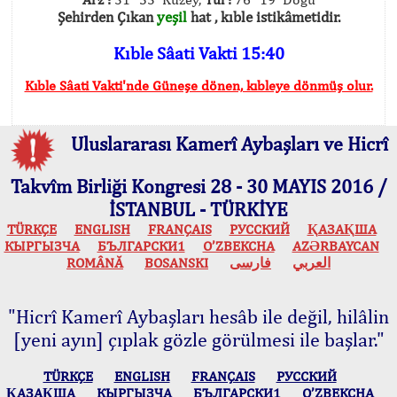
Şehirden Çıkan
yeşil
hat , kıble istikâmetidir.
Kıble Sâati Vakti 15:40
Kıble Sâati Vakti'nde Güneşe dönen, kıbleye dönmüş olur.
Uluslararası Kamerî Aybaşları ve Hicrî
Takvîm Birliği Kongresi 28 - 30 MAYIS 2016 /
İSTANBUL - TÜRKİYE
TÜRKÇE
ENGLISH
FRANÇAIS
РУССКИЙ
ҚАЗАҚША
КЫPГЫЗЧA
БЪЛГАРСКИ1
O’ZBEKCHA
AZӘRBAYCAN
ROMÂNĂ
BOSANSKI
فارسی
العربي
"Hicrî Kamerî Aybaşları hesâb ile değil, hilâlin
[yeni ayın] çıplak gözle görülmesi ile başlar."
TÜRKÇE
ENGLISH
FRANÇAIS
РУССКИЙ
ҚАЗАҚША
КЫPГЫЗЧA
БЪЛГАРСКИ1
O’ZBEKCHA