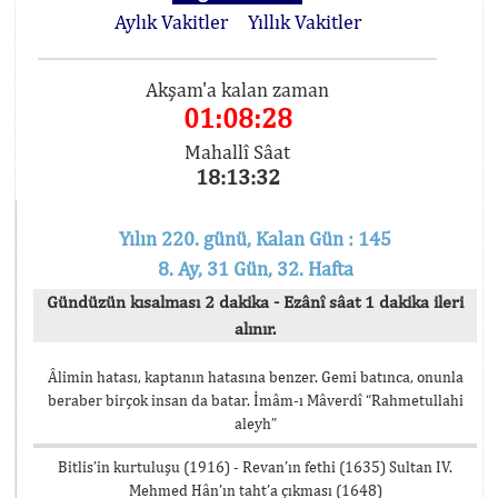
Aylık Vakitler
Yıllık Vakitler
Akşam'a kalan zaman
01:08:28
Mahallî Sâat
18:13:32
Yılın 220. günü, Kalan Gün : 145
8. Ay, 31 Gün, 32. Hafta
Gündüzün kısalması 2 dakika - Ezânî sâat 1 dakika ileri
alınır.
Âlimin hatası, kaptanın hatasına benzer. Gemi batınca, onunla
beraber birçok insan da batar. İmâm-ı Mâverdî “Rahmetullahi
aleyh”
Bitlis’in kurtuluşu (1916) - Revan’ın fethi (1635) Sultan IV.
Mehmed Hân’ın taht’a çıkması (1648)