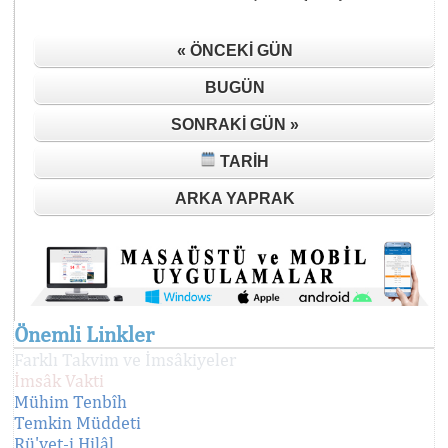
« ÖNCEKI GÜN
BUGÜN
SONRAKI GÜN »
TARIH
ARKA YAPRAK
Önemli Linkler
Farklı Takvim ve İmsâkiyeler
İmsâk Vakti
Mühim Tenbîh
Temkin Müddeti
Rü'yet-i Hilâl