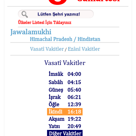
Ülkeler Listesi İçin Tıklayınız
Jawalamukhi
Himachal Pradesh / Hindistan
Vasatî Vakitler
Ezânî Vakitler
/
Vasatî Vakitler
İmsâk
04:00
Sabâh
04:15
Güneş
05:40
İşrak
06:21
Öğle
12:39
İkindi
16:18
Akşam
19:22
Yatsı
20:49
Diğer Vakitler