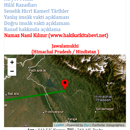
Hilâl Rasadları
Senelik Hicrî Kamerî Târîhler
Yanlış imsâk vakti açıklaması
Doğru imsâk vakti açıklaması
Rasad hakkında açıklama
Namaz Nasıl Kılınır (www.hakikatkitabevi.net)
Jawalamukhi
(Himachal Pradesh / Hindistan )
+
−
Leaflet
| Powered by
Esri
|
Earthstar Geographics
Arz :
31° 53' Kuzey,
Tûl :
76° 19' Doğu